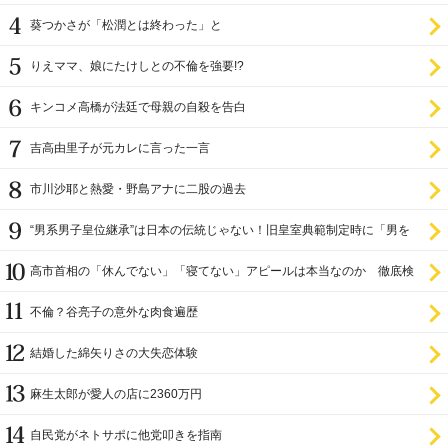
設置を遅らせてきた
葵つかさが「松潤とは終わった」と
りえママ、娘にたけしとの不倫を強要!?
キンコメ高橋が法廷で母親の自殺を告白
吉高由里子が元カレに言った一言
市川沙耶と熱愛・野島アナに二股の過去
“男系男子皇位継承”は日本の伝統じゃない！旧皇室典範制定時に「男を
尊び女を卑む」と
高市首相の「休んでない」「寝てない」アピールは本当なのか 徹底検
証
不倫？谷亮子の意外な肉食遍歴
結婚した綿矢りさの大失恋体験
麻生太郎が愛人の店に2360万円
自民党がネトサポに他党叩きを指南