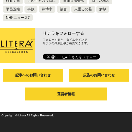
行政文書
この世界の片隅に
日露首脳会談
新しい地図
平昌五輪
事故
岸博幸
談合
火垂るの墓
解散
NHKニュース7
リテラをフォローする
フォローすると、タイムラインで
リテラの最新記事が確認できます。
記事へのお問い合わせ
広告のお問い合わせ
運営者情報
Copyright © Litera All Rights Reserved.