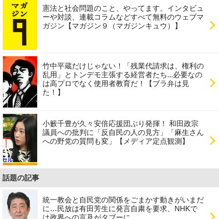
憲法と社会問題のこと、やってます。インタビュ
ーや対談、連載コラムなどすべて無料のウェブマ
ガジン【マガジン９（マガジンキュウ）】
竹中平蔵だけじゃない！「残業代請求は、権利の
乱用」とトンデモ主張する経営者たち...必要なの
は高プロでなく使用者教育だ！【ブラ弁は見
た！】
小籔千豊が久々安倍応援団ぶり発揮！ 和田政宗
議員への批判に「反自民の人の見方」「麻生さん
への野党の質問も変」【メディア定点観測】
話題の記事
統一教会と自民党の関係をごまかす動きがいまだ
に…民放は有田芳生に発言自粛を要求、NHKで
は政界への言及がタブーに