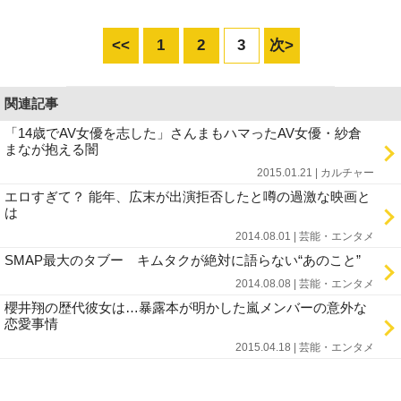
<<
1
2
3
次>
関連記事
「14歳でAV女優を志した」さんまもハマったAV女優・紗倉
まなが抱える闇
2015.01.21 | カルチャー
エロすぎて？ 能年、広末が出演拒否したと噂の過激な映画と
は
2014.08.01 | 芸能・エンタメ
SMAP最大のタブー キムタクが絶対に語らない“あのこと”
2014.08.08 | 芸能・エンタメ
櫻井翔の歴代彼女は…暴露本が明かした嵐メンバーの意外な
恋愛事情
2015.04.18 | 芸能・エンタメ