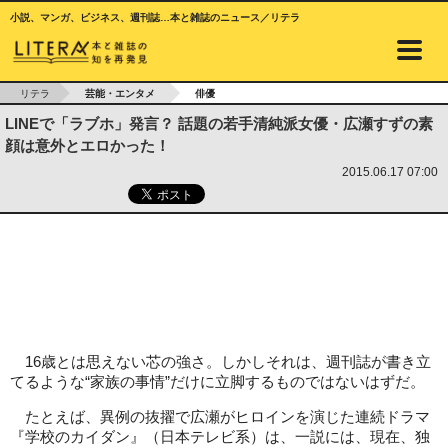
小説、マンガ、ビジネス、週刊誌…本と雑誌のニュース／リテラ
リテラ
芸能・エンタメ
俳優
LINEで「ラブホ」発言？ 話題の若手清純派女優・広瀬すずの素
顔は意外とエロかった！
2015.06.17 07:00
16歳とは思えない芯の強さ。しかしそれは、週刊誌が書き立
てるような“家族の事情”だけに立脚するものではないはずだ。
たとえば、異例の抜擢で広瀬がヒロインを演じた連続ドラマ
『学校のカイダン』（日本テレビ系）は、一説には、現在、独