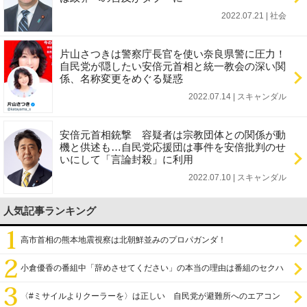
2022.07.21 | 社会
片山さつきは警察庁長官を使い奈良県警に圧力！
自民党が隠したい安倍元首相と統一教会の深い関
係、名称変更をめぐる疑惑
2022.07.14 | スキャンダル
安倍元首相銃撃 容疑者は宗教団体との関係が動
機と供述も…自民党応援団は事件を安倍批判のせ
いにして「言論封殺」に利用
2022.07.10 | スキャンダル
人気記事ランキング
高市首相の熊本地震視察は北朝鮮並みのプロパガンダ！
小倉優香の番組中「辞めさせてください」の本当の理由は番組のセクハ
ラ
〈#ミサイルよりクーラーを〉は正しい 自民党が避難所へのエアコン