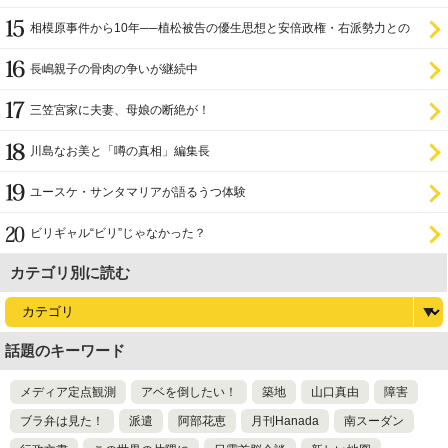
相模原事件から10年──植松被告の優生思想と安倍政権・右派勢力との
関係
長嶋親子の骨肉の争いが継続中
三笠宮家に夫妻、母娘の断絶が！
川島なお美と「噂の真相」編集長
ユースケ・サンタマリアが語るうつ体験
ビリギャル“ビリ”じゃなかった？
カテゴリ別に読む
話題のキーワード
メディア定点観測
アベを倒したい！
築地
山口真由
障害
ブラ弁は見た！
派遣
阿部花恵
月刊Hanada
南スーダン