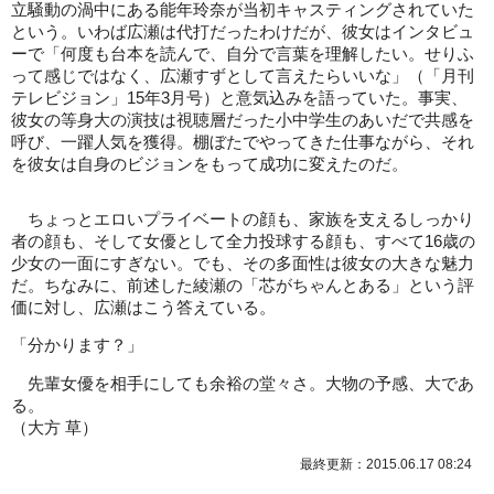
立騒動の渦中にある能年玲奈が当初キャスティングされていた
という。いわば広瀬は代打だったわけだが、彼女はインタビュ
ーで「何度も台本を読んで、自分で言葉を理解したい。せりふ
って感じではなく、広瀬すずとして言えたらいいな」（「月刊
テレビジョン」15年3月号）と意気込みを語っていた。事実、
彼女の等身大の演技は視聴層だった小中学生のあいだで共感を
呼び、一躍人気を獲得。棚ぼたでやってきた仕事ながら、それ
を彼女は自身のビジョンをもって成功に変えたのだ。
ちょっとエロいプライベートの顔も、家族を支えるしっかり
者の顔も、そして女優として全力投球する顔も、すべて16歳の
少女の一面にすぎない。でも、その多面性は彼女の大きな魅力
だ。ちなみに、前述した綾瀬の「芯がちゃんとある」という評
価に対し、広瀬はこう答えている。
「分かります？」
先輩女優を相手にしても余裕の堂々さ。大物の予感、大であ
る。
（大方 草）
最終更新：2015.06.17 08:24