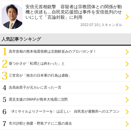
安倍元首相銃撃 容疑者は宗教団体との関係が動
機と供述も…自民党応援団は事件を安倍批判のせ
いにして「言論封殺」に利用
2022.07.10 | スキャンダル
人気記事ランキング
高市首相の熊本地震視察は北朝鮮並みのプロパガンダ！
葵つかさが「松潤とは終わった」と
三笠宮が「南京の日本軍の行為は虐殺」
吉高由里子が元カレに言った一言
震災支援のSMAPが熊本大地震に沈黙
〈#ミサイルよりクーラーを〉は正しい 自民党が避難所へのエアコン
設置を遅らせてきた
市川沙耶と熱愛・野島アナに二股の過去