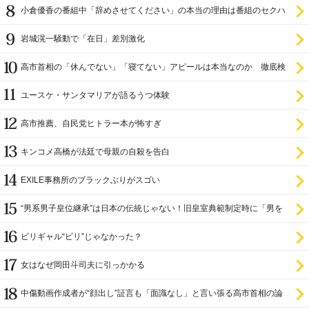
小倉優香の番組中「辞めさせてください」の本当の理由は番組のセクハ
ラ
岩城滉一騒動で「在日」差別激化
高市首相の「休んでない」「寝てない」アピールは本当なのか 徹底検
証
ユースケ・サンタマリアが語るうつ体験
高市推薦、自民党ヒトラー本が怖すぎ
キンコメ高橋が法廷で母親の自殺を告白
EXILE事務所のブラックぶりがスゴい
“男系男子皇位継承”は日本の伝統じゃない！旧皇室典範制定時に「男を
尊び女を卑む」と
ビリギャル“ビリ”じゃなかった？
女はなぜ岡田斗司夫に引っかかる
中傷動画作成者が“顔出し”証言も「面識なし」と言い張る高市首相の論