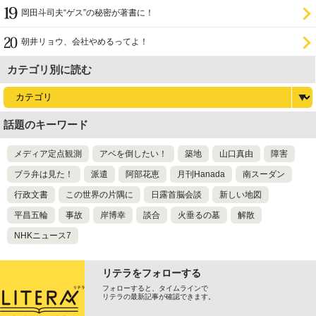
理破綻
岡田斗司夫“ゲス”の秘密が著書に！
朝井リョウ、会社やめるってよ！
カテゴリ別に読む
話題のキーワード
メディア定点観測
アベを倒したい！
築地
山口真由
障害
ブラ弁は見た！
派遣
阿部花恵
月刊Hanada
南スーダン
行政文書
この世界の片隅に
日露首脳会談
新しい地図
平昌五輪
事故
岸博幸
談合
火垂るの墓
解散
NHKニュース7
リテラをフォローする
フォローすると、タイムラインで
リテラの最新記事が確認できます。