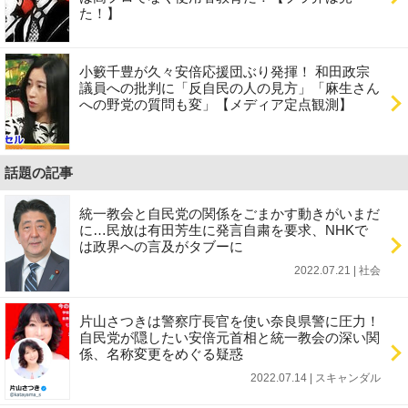
た！】
小籔千豊が久々安倍応援団ぶり発揮！ 和田政宗
議員への批判に「反自民の人の見方」「麻生さん
への野党の質問も変」【メディア定点観測】
話題の記事
統一教会と自民党の関係をごまかす動きがいまだ
に…民放は有田芳生に発言自粛を要求、NHKで
は政界への言及がタブーに
2022.07.21 | 社会
片山さつきは警察庁長官を使い奈良県警に圧力！
自民党が隠したい安倍元首相と統一教会の深い関
係、名称変更をめぐる疑惑
2022.07.14 | スキャンダル