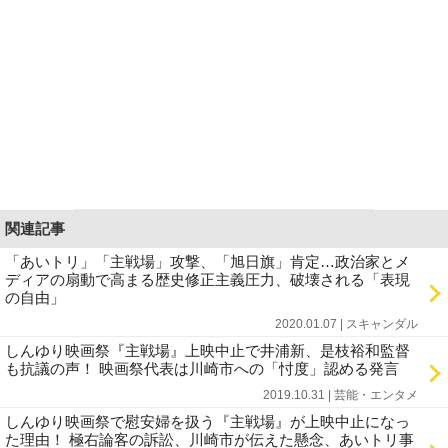
関連記事
「あいトリ」「主戦場」攻撃、「旭日旗」肯定…政治家とメ
ディアの扇動で高まる歴史修正主義圧力、破壊される「表現
の自由」
2020.01.07 | スキャンダル
しんゆり映画祭『主戦場』上映中止で井浦新、是枝裕和監督
も抗議の声！ 映画祭代表は川崎市への「忖度」認める発言
2019.10.31 | 芸能・エンタメ
しんゆり映画祭で慰安婦を扱う『主戦場』が上映中止になっ
た理由！ 極右論客の訴訟、川崎市が伝えた懸念、あいトリ事