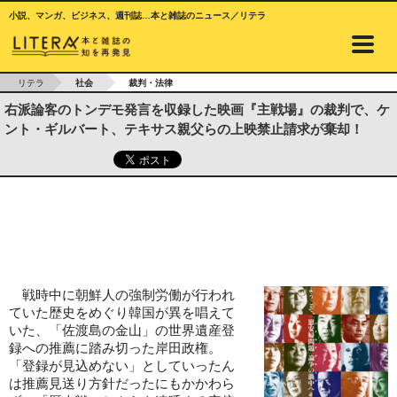
小説、マンガ、ビジネス、週刊誌…本と雑誌のニュース／リテラ
リテラ
社会
裁判・法律
右派論客のトンデモ発言を収録した映画『主戦場』の裁判で、ケ
ント・ギルバート、テキサス親父らの上映禁止請求が棄却！
戦時中に朝鮮人の強制労働が行われ
ていた歴史をめぐり韓国が異を唱えて
いた、「佐渡島の金山」の世界遺産登
録への推薦に踏み切った岸田政権。
「登録が見込めない」としていったん
は推薦見送り方針だったにもかかわら