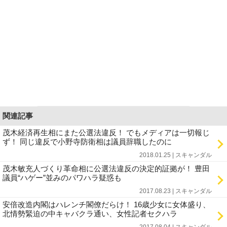
関連記事
茂木経済再生相にまた公選法違反！ でもメディアは一切報じ
ず！ 同じ違反で小野寺防衛相は議員辞職したのに
2018.01.25 | スキャンダル
茂木敏充人づくり革命相に公選法違反の決定的証拠が！ 豊田
議員“ハゲー”並みのパワハラ疑惑も
2017.08.23 | スキャンダル
安倍改造内閣はハレンチ閣僚だらけ！ 16歳少女に女体盛り、
北情勢緊迫の中キャバクラ通い、女性記者セクハラ