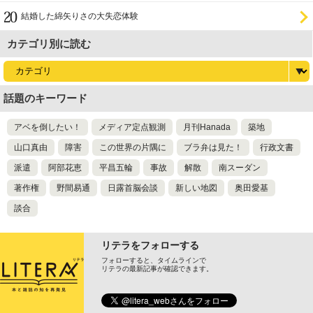
証
結婚した綿矢りさの大失恋体験
カテゴリ別に読む
話題のキーワード
アベを倒したい！
メディア定点観測
月刊Hanada
築地
山口真由
障害
この世界の片隅に
ブラ弁は見た！
行政文書
派遣
阿部花恵
平昌五輪
事故
解散
南スーダン
著作権
野間易通
日露首脳会談
新しい地図
奥田愛基
談合
リテラをフォローする
フォローすると、タイムラインで
リテラの最新記事が確認できます。