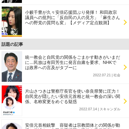
小籔千豊が久々安倍応援団ぶり発揮！ 和田政宗
議員への批判に「反自民の人の見方」「麻生さん
への野党の質問も変」【メディア定点観測】
話題の記事
統一教会と自民党の関係をごまかす動きがいまだ
に…民放は有田芳生に発言自粛を要求、NHKで
は政界への言及がタブーに
2022.07.21 | 社会
片山さつきは警察庁長官を使い奈良県警に圧力！
自民党が隠したい安倍元首相と統一教会の深い関
係、名称変更をめぐる疑惑
2022.07.14 | スキャンダル
安倍元首相銃撃 容疑者は宗教団体との関係が動