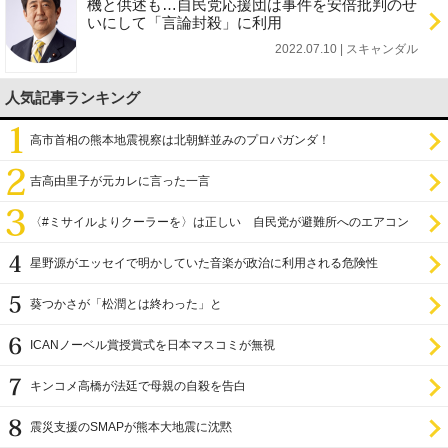
機と供述も…自民党応援団は事件を安倍批判のせ
いにして「言論封殺」に利用
2022.07.10 | スキャンダル
人気記事ランキング
高市首相の熊本地震視察は北朝鮮並みのプロパガンダ！
吉高由里子が元カレに言った一言
〈#ミサイルよりクーラーを〉は正しい 自民党が避難所へのエアコン
設置を遅らせてきた
星野源がエッセイで明かしていた音楽が政治に利用される危険性
葵つかさが「松潤とは終わった」と
ICANノーベル賞授賞式を日本マスコミが無視
キンコメ高橋が法廷で母親の自殺を告白
震災支援のSMAPが熊本大地震に沈黙