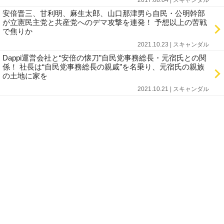
2017.08.04 | スキャンダル
安倍晋三、甘利明、麻生太郎、山口那津男ら自民・公明幹部
が立憲民主党と共産党へのデマ攻撃を連発！ 予想以上の苦戦
で焦りか
2021.10.23 | スキャンダル
Dappi運営会社と“安倍の懐刀”自民党事務総長・元宿氏との関
係！ 社長は“自民党事務総長の親戚”を名乗り、元宿氏の親族
の土地に家を
2021.10.21 | スキャンダル