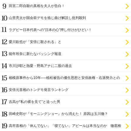
田宮二郎自殺の真相を夫人が告白！
山里亮太が国会前デモを捻じ曲げ解説し批判殺到
ラグビー日本代表への“日本の心”押し付けがひどい！
愛川欽也が「安倍に殺される」と
能年玲奈に新たなバッシング報道
市川沙耶と熱愛・野島アナに二股の過去
相模原事件から10年──植松被告の優生思想と安倍政権・右派勢力との
関係
安倍元首相のトンデモ発言ランキング
吉高が“私の裸を見て”と迫った男
田崎史郎が『モーニングショー』から消えた！ 原因は玉川徹？
高市首相の「休んでない」「寝てない」アピールは本当なのか 徹底検