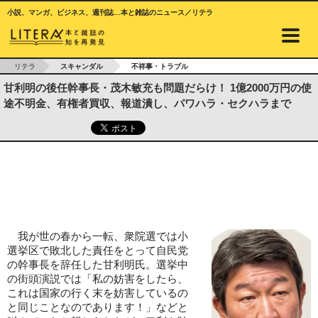
小説、マンガ、ビジネス、週刊誌…本と雑誌のニュース／リテラ
リテラ
スキャンダル
不祥事・トラブル
甘利明の後任幹事長・茂木敏充も問題だらけ！ 1億2000万円の使
途不明金、有権者買収、報道潰し、パワハラ・セクハラまで
我が世の春から一転、衆院選では小
選挙区で敗北した責任をとって自民党
の幹事長を辞任した甘利明氏。選挙中
の街頭演説では「私の妨害をしたら、
これは国家の行く末を妨害しているの
と同じことなのであります！」などと