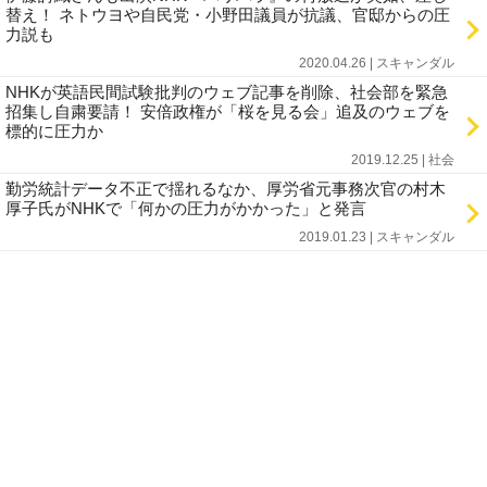
替え！ ネトウヨや自民党・小野田議員が抗議、官邸からの圧
力説も
2020.04.26 | スキャンダル
NHKが英語民間試験批判のウェブ記事を削除、社会部を緊急
招集し自粛要請！ 安倍政権が「桜を見る会」追及のウェブを
標的に圧力か
2019.12.25 | 社会
勤労統計データ不正で揺れるなか、厚労省元事務次官の村木
厚子氏がNHKで「何かの圧力がかかった」と発言
2019.01.23 | スキャンダル