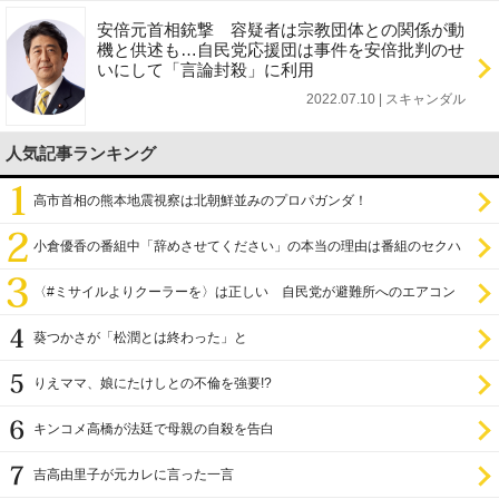
安倍元首相銃撃 容疑者は宗教団体との関係が動
機と供述も…自民党応援団は事件を安倍批判のせ
いにして「言論封殺」に利用
2022.07.10 | スキャンダル
人気記事ランキング
高市首相の熊本地震視察は北朝鮮並みのプロパガンダ！
小倉優香の番組中「辞めさせてください」の本当の理由は番組のセクハ
ラ
〈#ミサイルよりクーラーを〉は正しい 自民党が避難所へのエアコン
設置を遅らせてきた
葵つかさが「松潤とは終わった」と
りえママ、娘にたけしとの不倫を強要!?
キンコメ高橋が法廷で母親の自殺を告白
吉高由里子が元カレに言った一言