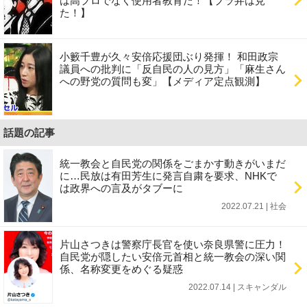
は高プロでなく使用者教育だ！【ブラ弁は見
た！】
小籔千豊が久々安倍応援団ぶり発揮！ 和田政宗
議員への批判に「反自民の人の見方」「麻生さん
への野党の質問も変」【メディア定点観測】
話題の記事
統一教会と自民党の関係をごまかす動きがいまだ
に…民放は有田芳生に発言自粛を要求、NHKで
は政界への言及がタブーに
2022.07.21 | 社会
片山さつきは警察庁長官を使い奈良県警に圧力！
自民党が隠したい安倍元首相と統一教会の深い関
係、名称変更をめぐる疑惑
2022.07.14 | スキャンダル