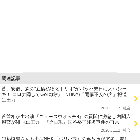
関連記事
菅、安倍、森の“五輪私物化トリオ”がバッハ来日に大ハシャ
ギ！ コロナ隠しでGoTo続行、NHKの「開催不安の声」報道
に圧力
2020.11.17 | 社会
菅首相が生出演『ニュースウオッチ9』の質問に激怒し内閣広
報官がNHKに圧力！『クロ現』国谷裕子降板事件の再来
2020.11.12 | 社会
伊藤詩織さんも出演NHK『バリバラ』の再放送が突如、差し