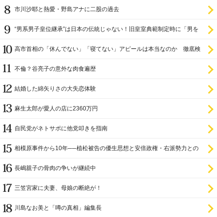
市川沙耶と熱愛・野島アナに二股の過去
“男系男子皇位継承”は日本の伝統じゃない！旧皇室典範制定時に「男を
尊び女を卑む」と
高市首相の「休んでない」「寝てない」アピールは本当なのか 徹底検
証
不倫？谷亮子の意外な肉食遍歴
結婚した綿矢りさの大失恋体験
麻生太郎が愛人の店に2360万円
自民党がネトサポに他党叩きを指南
相模原事件から10年──植松被告の優生思想と安倍政権・右派勢力との
関係
長嶋親子の骨肉の争いが継続中
三笠宮家に夫妻、母娘の断絶が！
川島なお美と「噂の真相」編集長