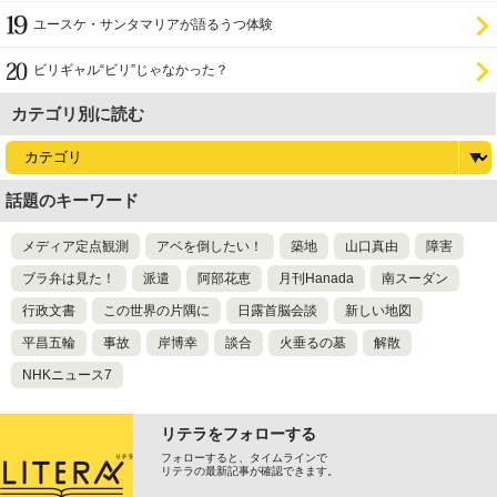
ユースケ・サンタマリアが語るうつ体験
ビリギャル“ビリ”じゃなかった？
カテゴリ別に読む
話題のキーワード
メディア定点観測
アベを倒したい！
築地
山口真由
障害
ブラ弁は見た！
派遣
阿部花恵
月刊Hanada
南スーダン
行政文書
この世界の片隅に
日露首脳会談
新しい地図
平昌五輪
事故
岸博幸
談合
火垂るの墓
解散
NHKニュース7
リテラをフォローする
フォローすると、タイムラインで
リテラの最新記事が確認できます。