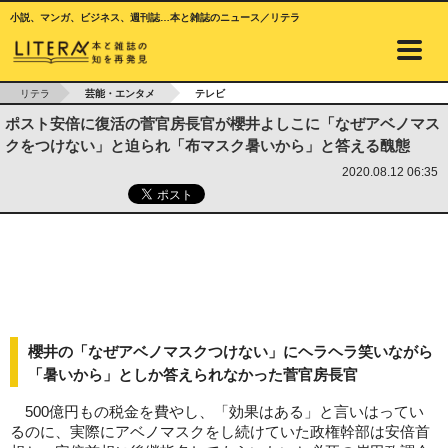
小説、マンガ、ビジネス、週刊誌…本と雑誌のニュース／リテラ
リテラ
芸能・エンタメ
テレビ
ポスト安倍に復活の菅官房長官が櫻井よしこに「なぜアベノマス
クをつけない」と迫られ「布マスク暑いから」と答える醜態
2020.08.12 06:35
櫻井の「なぜアベノマスクつけない」にヘラヘラ笑いながら
「暑いから」としか答えられなかった菅官房長官
500億円もの税金を費やし、「効果はある」と言いはってい
るのに、実際にアベノマスクをし続けていた政権幹部は安倍首