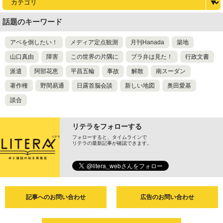
話題のキーワード
アベを倒したい！
メディア定点観測
月刊Hanada
築地
山口真由
障害
この世界の片隅に
ブラ弁は見た！
行政文書
派遣
阿部花恵
平昌五輪
事故
解散
南スーダン
著作権
野間易通
日露首脳会談
新しい地図
奥田愛基
談合
リテラをフォローする
フォローすると、タイムラインで
リテラの最新記事が確認できます。
記事へのお問い合わせ
広告のお問い合わせ