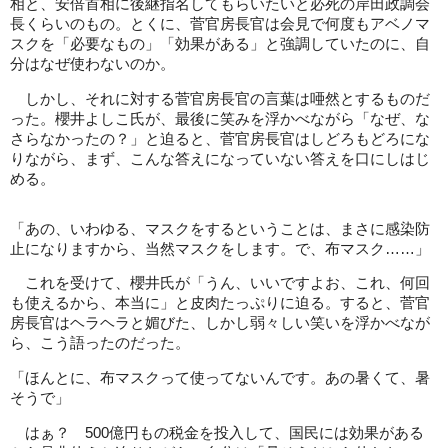
相と、安倍首相に後継指名してもらいたいと必死の岸田政調会
長くらいのもの。とくに、菅官房長官は会見で何度もアベノマ
スクを「必要なもの」「効果がある」と強調していたのに、自
分はなぜ使わないのか。
しかし、それに対する菅官房長官の言葉は唖然とするものだ
った。櫻井よしこ氏が、最後に笑みを浮かべながら「なぜ、な
さらなかったの？」と迫ると、菅官房長官はしどろもどろにな
りながら、まず、こんな答えになっていない答えを口にしはじ
める。
「あの、いわゆる、マスクをするということは、まさに感染防
止になりますから、当然マスクをします。で、布マスク……」
これを受けて、櫻井氏が「うん、いいですよお、これ、何回
も使えるから、本当に」と皮肉たっぷりに迫る。すると、菅官
房長官はヘラヘラと媚びた、しかし弱々しい笑いを浮かべなが
ら、こう語ったのだった。
「ほんとに、布マスクって使ってないんです。あの暑くて、暑
そうで」
はぁ？ 500億円もの税金を投入して、国民には効果がある