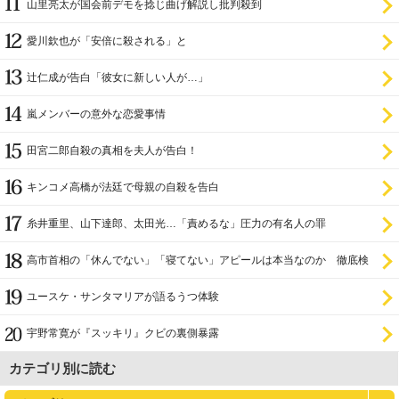
山里亮太が国会前デモを捻じ曲げ解説し批判殺到
愛川欽也が「安倍に殺される」と
辻仁成が告白「彼女に新しい人が…」
嵐メンバーの意外な恋愛事情
田宮二郎自殺の真相を夫人が告白！
キンコメ高橋が法廷で母親の自殺を告白
糸井重里、山下達郎、太田光…「責めるな」圧力の有名人の罪
高市首相の「休んでない」「寝てない」アピールは本当なのか 徹底検
証
ユースケ・サンタマリアが語るうつ体験
宇野常寛が『スッキリ』クビの裏側暴露
カテゴリ別に読む