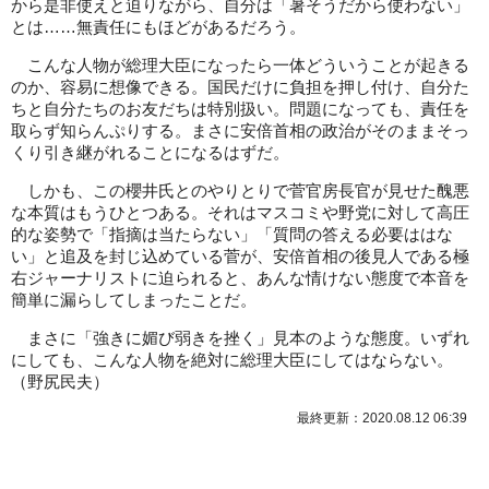
から是非使えと迫りながら、自分は「暑そうだから使わない」
とは……無責任にもほどがあるだろう。
こんな人物が総理大臣になったら一体どういうことが起きる
のか、容易に想像できる。国民だけに負担を押し付け、自分た
ちと自分たちのお友だちは特別扱い。問題になっても、責任を
取らず知らんぷりする。まさに安倍首相の政治がそのままそっ
くり引き継がれることになるはずだ。
しかも、この櫻井氏とのやりとりで菅官房長官が見せた醜悪
な本質はもうひとつある。それはマスコミや野党に対して高圧
的な姿勢で「指摘は当たらない」「質問の答える必要ははな
い」と追及を封じ込めている菅が、安倍首相の後見人である極
右ジャーナリストに迫られると、あんな情けない態度で本音を
簡単に漏らしてしまったことだ。
まさに「強きに媚び弱きを挫く」見本のような態度。いずれ
にしても、こんな人物を絶対に総理大臣にしてはならない。
（
野尻民夫
）
最終更新：2020.08.12 06:39