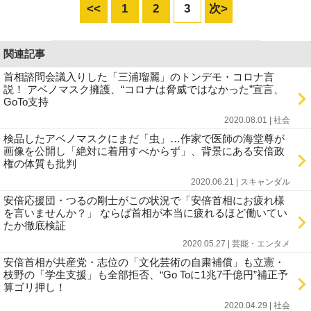
<<
1
2
3
次>
関連記事
首相諮問会議入りした「三浦瑠麗」のトンデモ・コロナ言
説！ アベノマスク擁護、“コロナは脅威ではなかった”宣言、
GoTo支持
2020.08.01 | 社会
検品したアベノマスクにまだ「虫」…作家で医師の海堂尊が
画像を公開し「絶対に着用すべからず」、背景にある安倍政
権の体質も批判
2020.06.21 | スキャンダル
安倍応援団・つるの剛士がこの状況で「安倍首相にお疲れ様
を言いませんか？」 ならば首相が本当に疲れるほど働いてい
たか徹底検証
2020.05.27 | 芸能・エンタメ
安倍首相が共産党・志位の「文化芸術の自粛補償」も立憲・
枝野の「学生支援」も全部拒否、“Go Toに1兆7千億円”補正予
算ゴリ押し！
2020.04.29 | 社会