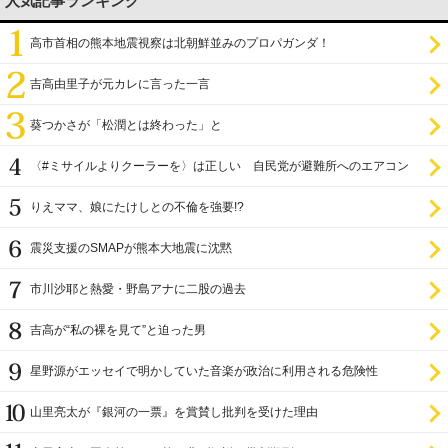
人気記事ランキング
高市首相の熊本地震視察は北朝鮮並みのプロパガンダ！
吉高由里子が元カレに言った一言
葵つかさが「松潤とは終わった」と
〈#ミサイルよりクーラーを〉は正しい 自民党が避難所へのエアコン
設置を遅らせてきた
りえママ、娘にたけしとの不倫を強要!?
震災支援のSMAPが熊本大地震に沈黙
市川沙耶と熱愛・野島アナに二股の過去
吉高が“私の裸を見て”と迫った男
星野源がエッセイで明かしていた音楽が政治に利用される危険性
山里亮太が『銀河の一票』を賞賛し批判を受けた理由