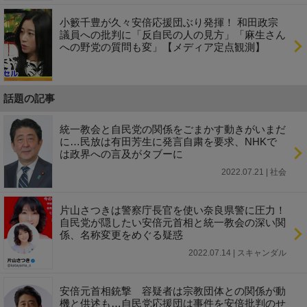
小籔千豊が久々安倍応援団ぶり発揮！ 和田政宗
議員への批判に「反自民の人の見方」「麻生さん
への野党の質問も変」【メディア定点観測】
話題の記事
統一教会と自民党の関係をごまかす動きがいまだ
に…民放は有田芳生に発言自粛を要求、NHKで
は政界への言及がタブーに
2022.07.21 | 社会
片山さつきは警察庁長官を使い奈良県警に圧力！
自民党が隠したい安倍元首相と統一教会の深い関
係、名称変更をめぐる疑惑
2022.07.14 | スキャンダル
安倍元首相銃撃 容疑者は宗教団体との関係が動
機と供述も…自民党応援団は事件を安倍批判のせ