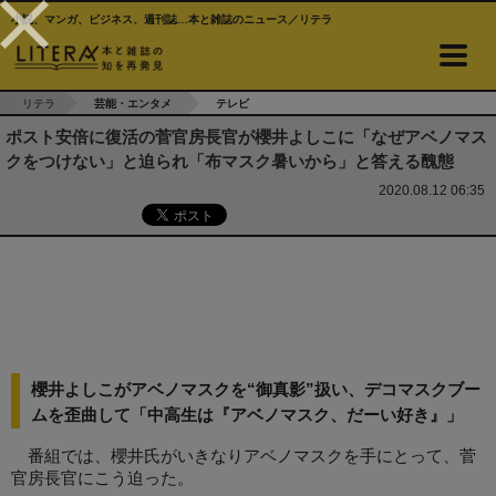
小説、マンガ、ビジネス、週刊誌…本と雑誌のニュース／リテラ
リテラ
芸能・エンタメ
テレビ
ポスト安倍に復活の菅官房長官が櫻井よしこに「なぜアベノマス
クをつけない」と迫られ「布マスク暑いから」と答える醜態
2020.08.12 06:35
櫻井よしこがアベノマスクを“御真影”扱い、デコマスクブー
ムを歪曲して「中高生は『アベノマスク、だーい好き』」
番組では、櫻井氏がいきなりアベノマスクを手にとって、菅
官房長官にこう迫った。