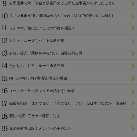
自民圧勝で統一教会と萩生田めぐる新たな事実がなかったことに
サザン桑田が“政治風刺辞めない”宣言！紅白での炎上にもめげず
りえママ、娘にたけしとの不倫を強要!?
トム・クルーズもハマる宗教の裏
お笑い芸人「薬物をやらない」自慢の無自覚
たかじん「在日」ルーツ迫る評伝
NHKが“押し付け憲法論”否定の番組
ユースケ・サンタマリアが語るうつ体験
高市首相の「休んでない」「寝てない」アピールは本当なのか 徹底検
証
魔法の認知症ケアの秘密に迫る
嵐の暴露本出版！メンバーの不仲話も