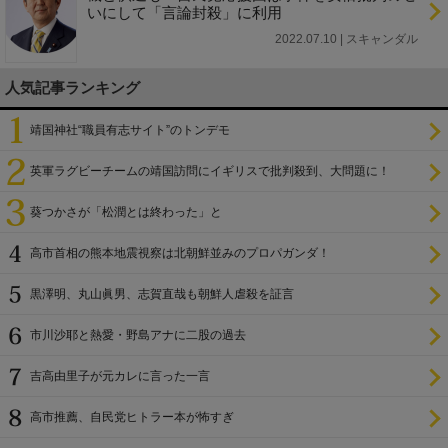
いにして「言論封殺」に利用
2022.07.10 | スキャンダル
人気記事ランキング
靖国神社“職員有志サイト”のトンデモ
英軍ラグビーチームの靖国訪問にイギリスで批判殺到、大問題に！
葵つかさが「松潤とは終わった」と
高市首相の熊本地震視察は北朝鮮並みのプロパガンダ！
黒澤明、丸山眞男、志賀直哉も朝鮮人虐殺を証言
市川沙耶と熱愛・野島アナに二股の過去
吉高由里子が元カレに言った一言
高市推薦、自民党ヒトラー本が怖すぎ