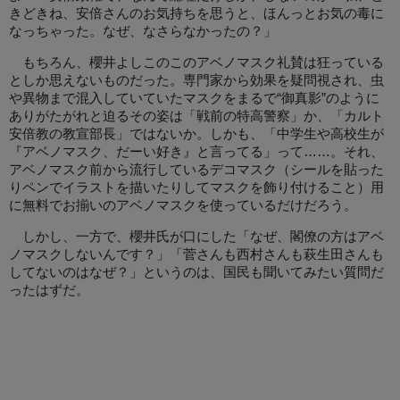
きどきね、安倍さんのお気持ちを思うと、ほんっとお気の毒に
なっちゃった。なぜ、なさらなかったの？」
もちろん、櫻井よしこのこのアベノマスク礼賛は狂っている
としか思えないものだった。専門家から効果を疑問視され、虫
や異物まで混入していていたマスクをまるで“御真影”のように
ありがたがれと迫るその姿は「戦前の特高警察」か、「カルト
安倍教の教宣部長」ではないか。しかも、「中学生や高校生が
『アベノマスク、だーい好き』と言ってる」って……。それ、
アベノマスク前から流行しているデコマスク（シールを貼った
りペンでイラストを描いたりしてマスクを飾り付けること）用
に無料でお揃いのアベノマスクを使っているだけだろう。
しかし、一方で、櫻井氏が口にした「なぜ、閣僚の方はアベ
ノマスクしないんです？」「菅さんも西村さんも萩生田さんも
してないのはなぜ？」というのは、国民も聞いてみたい質問だ
ったはずだ。