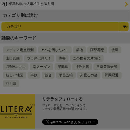
相武紗季の結婚相手と暴力団
カテゴリ別に読む
話題のキーワード
メディア定点観測
アベを倒したい！
築地
阿部花恵
派遣
山口真由
ブラ弁は見た！
障害
この世界の片隅に
月刊Hanada
南スーダン
岸博幸
行政文書
日露首脳会談
新しい地図
事故
談合
平昌五輪
火垂るの墓
野間易通
芥川賞
リテラをフォローする
フォローすると、タイムラインで
リテラの最新記事が確認できます。