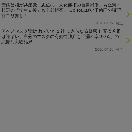
安倍首相が共産党・志位の「文化芸術の自粛補償」も立憲・
枝野の「学生支援」も全部拒否、“Go Toに1兆7千億円”補正予
算ゴリ押し！
2020.04.29 | 社会
アベノマスク“隠されていた１社”にさらなる疑惑！ 安倍首相
は逆ギレ、自分のマスクの有効性強弁も「漏れ率100％」の
悲惨な実験結果
2020.04.28 | 社会