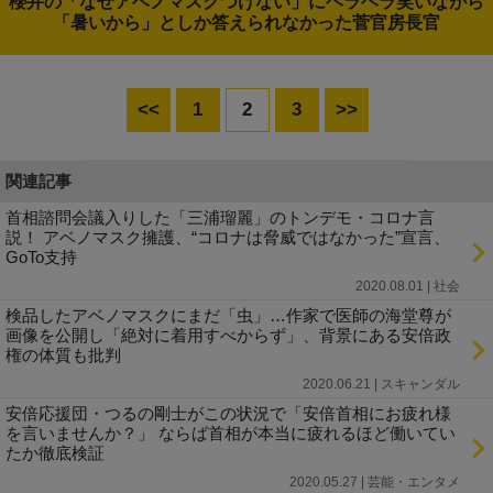
櫻井の「なぜアベノマスクつけない」にヘラヘラ笑いながら
「暑いから」としか答えられなかった菅官房長官
<<
1
2
3
>>
関連記事
首相諮問会議入りした「三浦瑠麗」のトンデモ・コロナ言
説！ アベノマスク擁護、“コロナは脅威ではなかった”宣言、
GoTo支持
2020.08.01 | 社会
検品したアベノマスクにまだ「虫」…作家で医師の海堂尊が
画像を公開し「絶対に着用すべからず」、背景にある安倍政
権の体質も批判
2020.06.21 | スキャンダル
安倍応援団・つるの剛士がこの状況で「安倍首相にお疲れ様
を言いませんか？」 ならば首相が本当に疲れるほど働いてい
たか徹底検証
2020.05.27 | 芸能・エンタメ