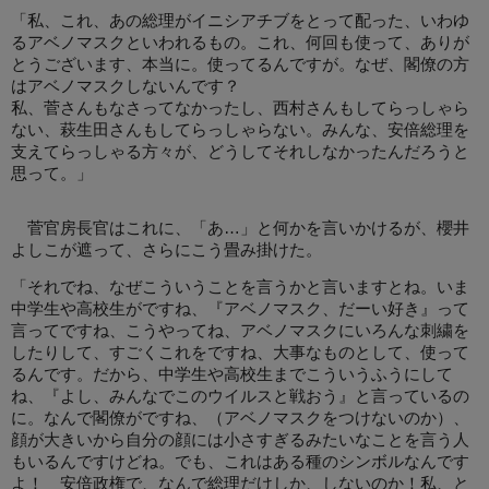
「私、これ、あの総理がイニシアチブをとって配った、いわゆ
るアベノマスクといわれるもの。これ、何回も使って、ありが
とうございます、本当に。使ってるんですが。なぜ、閣僚の方
はアベノマスクしないんです？
私、菅さんもなさってなかったし、西村さんもしてらっしゃら
ない、萩生田さんもしてらっしゃらない。みんな、安倍総理を
支えてらっしゃる方々が、どうしてそれしなかったんだろうと
思って。」
菅官房長官はこれに、「あ…」と何かを言いかけるが、櫻井
よしこが遮って、さらにこう畳み掛けた。
「それでね、なぜこういうことを言うかと言いますとね。いま
中学生や高校生がですね、『アベノマスク、だーい好き』って
言ってですね、こうやってね、アベノマスクにいろんな刺繍を
したりして、すごくこれをですね、大事なものとして、使って
るんです。だから、中学生や高校生までこういうふうにして
ね、『よし、みんなでこのウイルスと戦おう』と言っているの
に。なんで閣僚がですね、（アベノマスクをつけないのか）、
顔が大きいから自分の顔には小さすぎるみたいなことを言う人
もいるんですけどね。でも、これはある種のシンボルなんです
よ！ 安倍政権で、なんで総理だけしか、しないのか！私、と