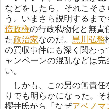
などをしたら、それこそさ
う。いまさら説明するまで
倍政権
の行政私物化と無責
た
政治家
なのだ。
黒川弘務
の買収事件にも深く関わって
ャンペーンの混乱などは完
い。
しかも、この男の無責任
りでも明らかになった。そ
櫻井氏から「なぜ
アベノマ