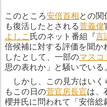
このところ
安倍首相
との関
も復活したとされる
菅義偉
よしこ
氏のネット番組『
言
倍候補に対する評価を聞か
したとして、一部の
マスコ
思の表れか」と騒いでいる
しかし、この見方はいく
もこの日の
菅官房長官
は、
櫻井氏に問われて「安倍総