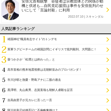
安倍元首相銃撃 容疑者は宗教団体との関係が動
機と供述も…自民党応援団は事件を安倍批判のせ
いにして「言論封殺」に利用
2022.07.10 | スキャンダル
人気記事ランキング
靖国神社“職員有志サイト”のトンデモ
英軍ラグビーチームの靖国訪問にイギリスで批判殺到、大問題に！
葵つかさが「松潤とは終わった」と
高市首相の熊本地震視察は北朝鮮並みのプロパガンダ！
市川沙耶と熱愛・野島アナに二股の過去
黒澤明、丸山眞男、志賀直哉も朝鮮人虐殺を証言
吉高由里子が元カレに言った一言
阿川佐和子結婚手記に不倫略奪婚は？