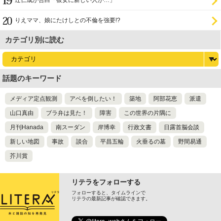
辻仁成が告白「彼女に新しい人が…」
りえママ、娘にたけしとの不倫を強要!?
カテゴリ別に読む
話題のキーワード
メディア定点観測
アベを倒したい！
築地
阿部花恵
派遣
山口真由
ブラ弁は見た！
障害
この世界の片隅に
月刊Hanada
南スーダン
岸博幸
行政文書
日露首脳会談
新しい地図
事故
談合
平昌五輪
火垂るの墓
野間易通
芥川賞
リテラをフォローする
フォローすると、タイムラインで
リテラの最新記事が確認できます。