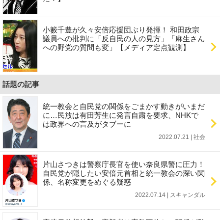
小籔千豊が久々安倍応援団ぶり発揮！ 和田政宗
議員への批判に「反自民の人の見方」「麻生さん
への野党の質問も変」【メディア定点観測】
話題の記事
統一教会と自民党の関係をごまかす動きがいまだ
に…民放は有田芳生に発言自粛を要求、NHKで
は政界への言及がタブーに
2022.07.21 | 社会
片山さつきは警察庁長官を使い奈良県警に圧力！
自民党が隠したい安倍元首相と統一教会の深い関
係、名称変更をめぐる疑惑
2022.07.14 | スキャンダル