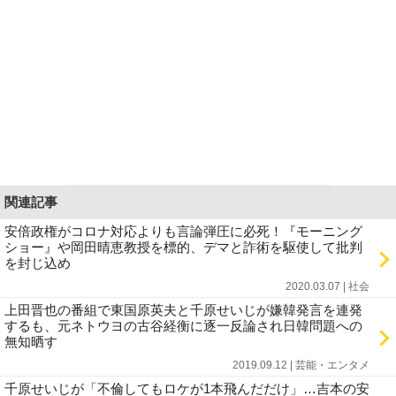
関連記事
安倍政権がコロナ対応よりも言論弾圧に必死！『モーニング
ショー』や岡田晴恵教授を標的、デマと詐術を駆使して批判
を封じ込め
2020.03.07 | 社会
上田晋也の番組で東国原英夫と千原せいじが嫌韓発言を連発
するも、元ネトウヨの古谷経衡に逐一反論され日韓問題への
無知晒す
2019.09.12 | 芸能・エンタメ
千原せいじが「不倫してもロケが1本飛んだだけ」…吉本の安