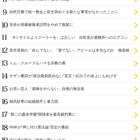
自民圧勝で統一教会と萩生田めぐる新たな事実がなかったことに
安倍が原爆被爆者訪問をやめて散髪に
〈#ミサイルよりクーラーを〉は正しい 自民党が避難所へのエアコン
設置を遅らせてきた
高市首相の「休んでない」「寝てない」アピールは本当なのか 徹底検
証
トム・クルーズもハマる宗教の裏
サザン桑田が“政治風刺辞めない”宣言！紅白での炎上にもめげず
お笑い芸人「薬物をやらない」自慢の無自覚
相武紗季の結婚相手と暴力団
“第二の森友学園”関係者を最高裁判事に
NHKが“押し付け憲法論”否定の番組