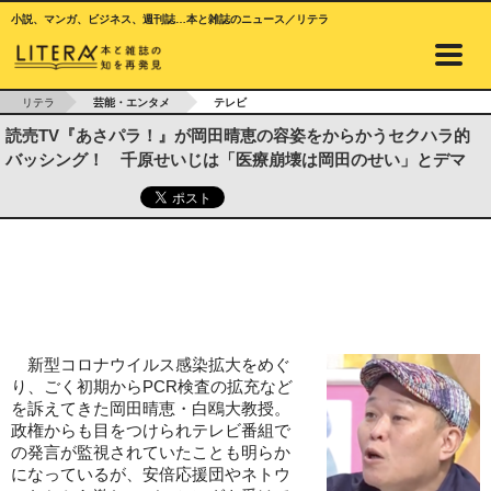
小説、マンガ、ビジネス、週刊誌…本と雑誌のニュース／リテラ
リテラ
芸能・エンタメ
テレビ
読売TV『あさパラ！』が岡田晴恵の容姿をからかうセクハラ的
バッシング！ 千原せいじは「医療崩壊は岡田のせい」とデマ
新型コロナウイルス感染拡大をめぐ
り、ごく初期からPCR検査の拡充など
を訴えてきた岡田晴恵・白鴎大教授。
政権からも目をつけられテレビ番組で
の発言が監視されていたことも明らか
になっているが、安倍応援団やネトウ