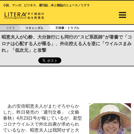
小説、マンガ、ビジネス、週刊誌…本と雑誌のニュース／リテラ
リテラ
スキャンダル
不祥事・トラブル
昭恵夫人が心酔、大分旅行にも同行の“スピ系医師”が著書で「コ
ロナは心配する人が罹る」、外出控える人を逆に「ウイルスまみ
れ」「低次元」と攻撃
あの安倍昭恵夫人がまたぞろやらか
した。昨日発売の「週刊文春」（文藝
春秋）4月23日号が報じているが、新型
コロナウイルスで外出自粛が求められ
ているなか、昭恵夫人は我関せずと大