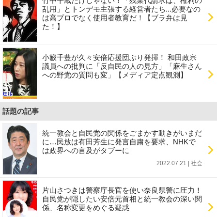
竹中平蔵だけじゃない！「残業代請求は、権利の
乱用」とトンデモ主張する経営者たち...必要なの
は高プロでなく使用者教育だ！【ブラ弁は見
た！】
小籔千豊が久々安倍応援団ぶり発揮！ 和田政宗
議員への批判に「反自民の人の見方」「麻生さん
への野党の質問も変」【メディア定点観測】
話題の記事
統一教会と自民党の関係をごまかす動きがいまだ
に…民放は有田芳生に発言自粛を要求、NHKで
は政界への言及がタブーに
2022.07.21 | 社会
片山さつきは警察庁長官を使い奈良県警に圧力！
自民党が隠したい安倍元首相と統一教会の深い関
係、名称変更をめぐる疑惑