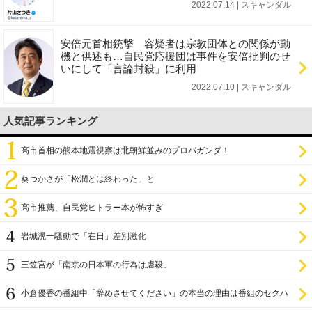
2022.07.14 | スキャンダル
安倍元首相銃撃 容疑者は宗教団体との関係が動
機と供述も…自民党応援団は事件を安倍批判のせ
いにして「言論封殺」に利用
2022.07.10 | スキャンダル
人気記事ランキング
高市首相の熊本地震視察は北朝鮮並みのプロパガンダ！
葵つかさが「松潤とは終わった」と
高市推薦、自民党ヒトラー本が怖すぎ
岩城滉一騒動で「在日」差別激化
三笠宮が「南京の日本軍の行為は虐殺」
小倉優香の番組中「辞めさせてください」の本当の理由は番組のセクハ