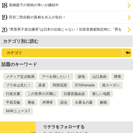
長嶋親子の骨肉の争いが継続中
田宮二郎自殺の真相を夫人が告白！
“男系男子皇位継承”は日本の伝統じゃない！旧皇室典範制定時に「男を
尊び女を卑む」と
カテゴリ別に読む
話題のキーワード
メディア定点観測
アベを倒したい！
築地
山口真由
障害
ブラ弁は見た！
派遣
阿部花恵
月刊Hanada
南スーダン
行政文書
この世界の片隅に
日露首脳会談
新しい地図
平昌五輪
事故
岸博幸
談合
火垂るの墓
解散
NHKニュース7
リテラをフォローする