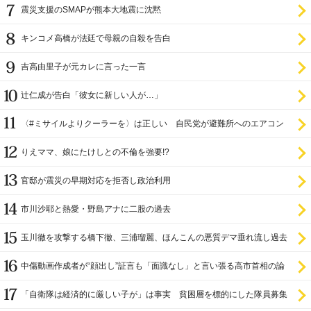
ラ
震災支援のSMAPが熊本大地震に沈黙
キンコメ高橋が法廷で母親の自殺を告白
吉高由里子が元カレに言った一言
辻仁成が告白「彼女に新しい人が…」
〈#ミサイルよりクーラーを〉は正しい 自民党が避難所へのエアコン
設置を遅らせてきた
りえママ、娘にたけしとの不倫を強要!?
官邸が震災の早期対応を拒否し政治利用
市川沙耶と熱愛・野島アナに二股の過去
玉川徹を攻撃する橋下徹、三浦瑠麗、ほんこんの悪質デマ垂れ流し過去
中傷動画作成者が“顔出し”証言も「面識なし」と言い張る高市首相の論
理破綻
「自衛隊は経済的に厳しい子が」は事実 貧困層を標的にした隊員募集