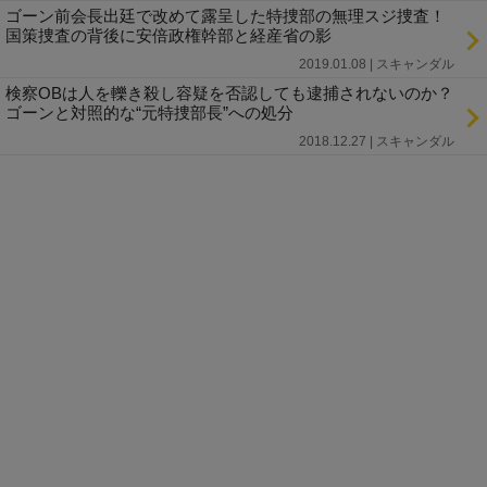
ゴーン前会長出廷で改めて露呈した特捜部の無理スジ捜査！
国策捜査の背後に安倍政権幹部と経産省の影
2019.01.08 | スキャンダル
検察OBは人を轢き殺し容疑を否認しても逮捕されないのか？
ゴーンと対照的な“元特捜部長”への処分
2018.12.27 | スキャンダル