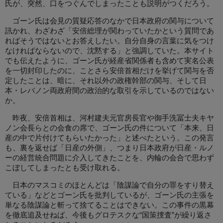
氏が、突然、口をつぐんでしまったことも説明がつくだろう。
ゴーン氏は会見の質疑応答のなかで日本政府の関与について
訊かれ、わざわざ「安倍総理が関わっていたかという質問であ
ればそうではないとお答えしたい。自分自身の言葉に気をつけ
なければならないので、沈黙する」と強調していた。本サイト
でも伝えたように、ゴーン氏が経産省関係者も含めて実名公表
を一切封印したのに、ことさら安倍首相だけを挙げて関与を否
定したことは、暗に、それ以外の政権幹部の関与、そして日
本・レバノン両政府間の政治的な取引を示しているのではない
か。
昨夜、安倍首相は、河村建夫元官房長官や御手洗冨士夫キヤ
ノン会長らとの会食の席で、ゴーン氏の件について「本来、日
産の中で片付けてもらいたかった」と述べたという。この発言
も、裏を返せば「日産の外側」、つまり日本政府が日産・ルノ
ーの経営統合問題に介入してきたことを、内輪の会合で思わず
こぼしてしまったとも受け取れる。
日本のマスコミのほとんどは「陰謀論で自分の罪をすり替え
ている」などとゴーン氏を批判しているが、ゴーン氏の主張を
単なる陰謀論と斬って捨てることはできない。この事件の黒幕
を徹底追及せねば、今後もグロテスクな“国策捜査”が繰り返さ