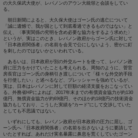
の大久保武大使が、レバノンのアウン大統領と会談をしてい
る。
朝日新聞によると、大久保大使はゴーン氏の逃亡について
「誠に遺憾で、我が国として到底看過できるものではない」と
伝え、〈事実関係の究明を含め必要な協力をするよう求めた〉
というが、実はこのとき、レバノン政府からゴーン氏に対して
「日本政府関係者」の名前を会見で公にしないよう、密かに釘
を刺したのではないかといわれている。
あるいは、日本政府が別の外交ルートを使って、レバノン政
府に圧力をかけていたことも考えられる。周知のように、菅官
房長官はゴーン氏の身柄引き渡しについて「様々な外交的手段
を行使したい」と述べるなど、プレッシャーを強めているが、
実は、日本はレバノンに対して巨額の経済支援をおこなってい
る。外務省HPによれば、2017年末までの有償資金協力が約130
億円、無償資金協力が約69億円、そのほか約18億円の技術資金
協力もしており、こうした実績を“カード”にして交渉していた
としても不思議ではない。
いずれにしても、レバノン政府が日本政府の圧力に屈し、ゴ
ーン氏へ「日本政府関係者」の名前を出さないように要請して
いたとすれば、あれだけ実名暴露に鼻息を荒くしていたゴーン