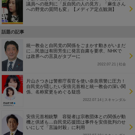
議員への批判に「反自民の人の見方」「麻生さん
への野党の質問も変」【メディア定点観測】
話題の記事
統一教会と自民党の関係をごまかす動きがいまだ
に…民放は有田芳生に発言自粛を要求、NHKで
は政界への言及がタブーに
2022.07.21 | 社会
片山さつきは警察庁長官を使い奈良県警に圧力！
自民党が隠したい安倍元首相と統一教会の深い関
係、名称変更をめぐる疑惑
2022.07.14 | スキャンダル
安倍元首相銃撃 容疑者は宗教団体との関係が動
機と供述も…自民党応援団は事件を安倍批判のせ
いにして「言論封殺」に利用