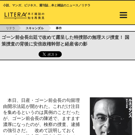
小説、マンガ、ビジネス、週刊誌…本と雑誌のニュース／リテラ
リテラ
スキャンダル
事件
ゴーン前会長出廷で改めて露呈した特捜部の無理スジ捜査！ 国
策捜査の背後に安倍政権幹部と経産省の影
本日、日産・ゴーン前会長の勾留理
由開示法廷が開かれた。これだけ注目
を集めるというのは異例のことだった
が、ゴーン前会長の陳述で、ますます
濃厚になったのが、検察の捜査、逮捕
の強引さだ。 改めて説明しておく