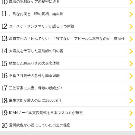
魔法の認知症ケアの秘密に迫る
川島なお美と「噂の真相」編集長
ユースケ・サンタマリアが語るうつ体験
高市首相の「休んでない」「寝てない」アピールは本当なのか 徹底検
証
大震災を予言した霊能師の幻の書
結婚した綿矢りさの大失恋体験
不倫？谷亮子の意外な肉食遍歴
三笠宮家に夫妻、母娘の断絶が！
麻生太郎が愛人の店に2360万円
ICANノーベル賞授賞式を日本マスコミが無視
愛川欽也が小説にしていた出生の秘密