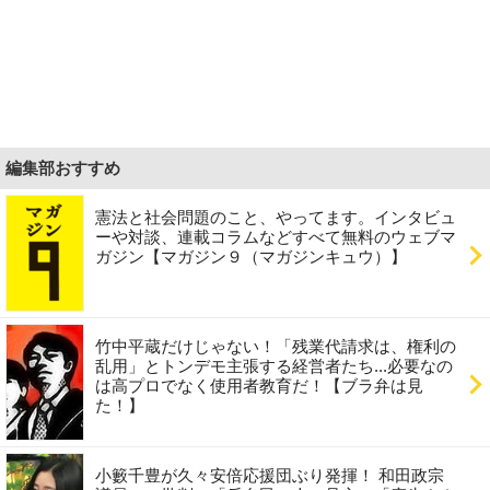
編集部おすすめ
憲法と社会問題のこと、やってます。インタビュ
ーや対談、連載コラムなどすべて無料のウェブマ
ガジン【マガジン９（マガジンキュウ）】
竹中平蔵だけじゃない！「残業代請求は、権利の
乱用」とトンデモ主張する経営者たち...必要なの
は高プロでなく使用者教育だ！【ブラ弁は見
た！】
小籔千豊が久々安倍応援団ぶり発揮！ 和田政宗