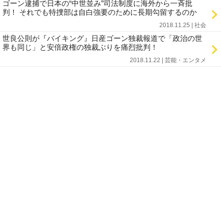
ゴーン逮捕で日本の“中世並み”司法制度に海外から一斉批
判！ それでも特捜部は自白強要のために長期勾留するのか
2018.11.25 | 社会
世良公則が『バイキング』日産ゴーン独裁報道で「政治の世
界も同じ」と安倍政権の独裁ぶりを痛烈批判！
2018.11.22 | 芸能・エンタメ