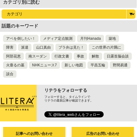
カテゴリ別に読む
話題のキーワード
アベを倒したい！
メディア定点観測
月刊Hanada
築地
障害
派遣
山口真由
ブラ弁は見た！
この世界の片隅に
阿部花恵
南スーダン
行政文書
事故
解散
日露首脳会談
火垂るの墓
NHKニュース7
新しい地図
平昌五輪
野間易通
談合
リテラをフォローする
フォローすると、タイムラインで
リテラの最新記事が確認できます。
記事へのお問い合わせ
広告のお問い合わせ