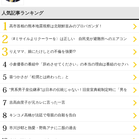
人気記事ランキング
高市首相の熊本地震視察は北朝鮮並みのプロパガンダ！
〈#ミサイルよりクーラーを〉は正しい 自民党が避難所へのエアコン
設置を遅らせてきた
りえママ、娘にたけしとの不倫を強要!?
小倉優香の番組中「辞めさせてください」の本当の理由は番組のセクハ
ラ
葵つかさが「松潤とは終わった」と
“男系男子皇位継承”は日本の伝統じゃない！旧皇室典範制定時に「男を
尊び女を卑む」と
吉高由里子が元カレに言った一言
キンコメ高橋が法廷で母親の自殺を告白
市川沙耶と熱愛・野島アナに二股の過去