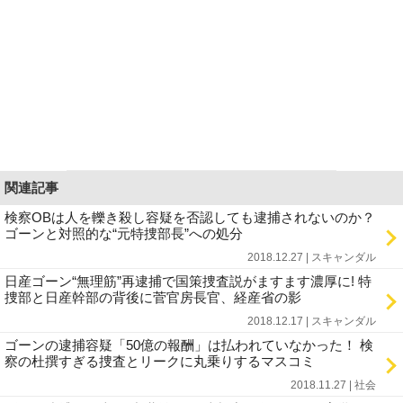
関連記事
検察OBは人を轢き殺し容疑を否認しても逮捕されないのか？
ゴーンと対照的な“元特捜部長”への処分
2018.12.27 | スキャンダル
日産ゴーン“無理筋”再逮捕で国策捜査説がますます濃厚に! 特
捜部と日産幹部の背後に菅官房長官、経産省の影
2018.12.17 | スキャンダル
ゴーンの逮捕容疑「50億の報酬」は払われていなかった！ 検
察の杜撰すぎる捜査とリークに丸乗りするマスコミ
2018.11.27 | 社会