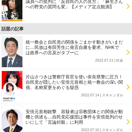
議員への批判に「反自民の人の見方」「麻生さん
への野党の質問も変」【メディア定点観測】
話題の記事
統一教会と自民党の関係をごまかす動きがいまだ
に…民放は有田芳生に発言自粛を要求、NHKで
は政界への言及がタブーに
2022.07.21 | 社会
片山さつきは警察庁長官を使い奈良県警に圧力！
自民党が隠したい安倍元首相と統一教会の深い関
係、名称変更をめぐる疑惑
2022.07.14 | スキャンダル
安倍元首相銃撃 容疑者は宗教団体との関係が動
機と供述も…自民党応援団は事件を安倍批判のせ
いにして「言論封殺」に利用
2022.07.10 | スキャンダル