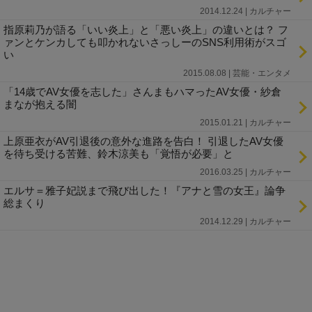
2014.12.24 | カルチャー
指原莉乃が語る「いい炎上」と「悪い炎上」の違いとは？ フ
ァンとケンカしても叩かれないさっしーのSNS利用術がスゴ
い
2015.08.08 | 芸能・エンタメ
「14歳でAV女優を志した」さんまもハマったAV女優・紗倉
まなが抱える闇
2015.01.21 | カルチャー
上原亜衣がAV引退後の意外な進路を告白！ 引退したAV女優
を待ち受ける苦難、鈴木涼美も「覚悟が必要」と
2016.03.25 | カルチャー
エルサ＝雅子妃説まで飛び出した！『アナと雪の女王』論争
総まくり
2014.12.29 | カルチャー