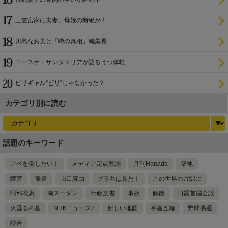
三笠宮家に夫妻、母娘の断絶が！
川島なお美と「噂の真相」編集長
ユースケ・サンタマリアが語るうつ体験
ビリギャル“ビリ”じゃなかった？
カテゴリ別に読む
話題のキーワード
アベを倒したい！
メディア定点観測
月刊Hanada
築地
障害
派遣
山口真由
ブラ弁は見た！
この世界の片隅に
阿部花恵
南スーダン
行政文書
事故
解散
日露首脳会談
火垂るの墓
NHKニュース7
新しい地図
平昌五輪
野間易通
談合