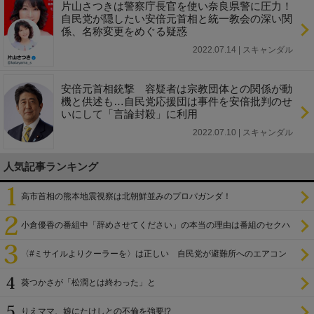
片山さつきは警察庁長官を使い奈良県警に圧力！
自民党が隠したい安倍元首相と統一教会の深い関
係、名称変更をめぐる疑惑
2022.07.14 | スキャンダル
安倍元首相銃撃 容疑者は宗教団体との関係が動
機と供述も…自民党応援団は事件を安倍批判のせ
いにして「言論封殺」に利用
2022.07.10 | スキャンダル
人気記事ランキング
高市首相の熊本地震視察は北朝鮮並みのプロパガンダ！
小倉優香の番組中「辞めさせてください」の本当の理由は番組のセクハ
ラ
〈#ミサイルよりクーラーを〉は正しい 自民党が避難所へのエアコン
設置を遅らせてきた
葵つかさが「松潤とは終わった」と
りえママ、娘にたけしとの不倫を強要!?