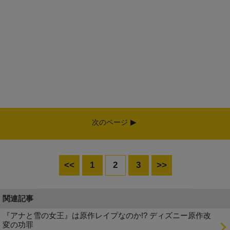
次のページ
<<
1
2
3
>>
関連記事
『アナと雪の女王』は原作レイプなのか!? ディズニー原作改
変の功罪