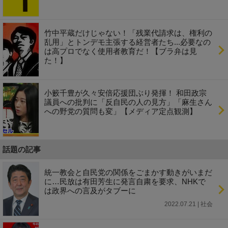
竹中平蔵だけじゃない！「残業代請求は、権利の
乱用」とトンデモ主張する経営者たち...必要なの
は高プロでなく使用者教育だ！【ブラ弁は見
た！】
小籔千豊が久々安倍応援団ぶり発揮！ 和田政宗
議員への批判に「反自民の人の見方」「麻生さん
への野党の質問も変」【メディア定点観測】
話題の記事
統一教会と自民党の関係をごまかす動きがいまだ
に…民放は有田芳生に発言自粛を要求、NHKで
は政界への言及がタブーに
2022.07.21 | 社会