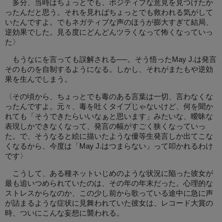
多分、当時はちょっとでも、ポジティブな意見を見つけたか
ったんだと思う。それを見ればちょっとでも救われる気がして
いたんですよ。でもネガティブな声のほうが膨大すぎて結局、
逆効果でした。見る度にどんどんツラくなって怖くなっていっ
た〉
もうなにを言っても誤解される──。そう悟ったMay J.は発言
そのものを自制するようになる。しかし、それがまたもや逆効
果を生んでしまう。
〈その頃から、ちょっとでも毒のある言葉は一切、言わなくな
ったんですよ。元々、毒を吐くタイプじゃないけど、何を聞か
れても「そうできたらいいなぁと思います」みたいな、曖昧な
表現しかできなくなって、発言の幅がすごく狭くなっていっ
た。で、そうなると絵に描いたような優等生発言しか出てこな
くなるから、今度は「May J.はつまらない」って叩かれるわけ
です〉
こうして、ある種ネットいじめのような状況に陥った彼女が
最も追いつめられていたのは、その年の年末だった。心理的な
ストレスからなのか、この少し前から歌っている途中に急に声
が詰まるような症状に見舞われていた彼女は、レコード大賞の
時、ついにこんな妄想に襲われる。