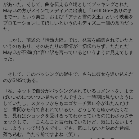
があった。そして、曲を伝える立場としてブッキングされた
May J.の方がメインでメディアに出演し「Let It Go〜ありのま
まで〜」という楽曲、および『アナと雪の女王』という映画を
プロモーションしてほしいというのもディズニー側の意向だっ
た。
しかし、前述の『情熱大陸』では、発言を編集されていたと
いうのもあり、そのあたりの事情が一切伝わらず、ただただ
May J.が不満げに言い訳を言っているというように見えてしま
った。
そして、このバッシングの渦中で、さらに彼女を追い込んだ
のがSNSである。
〈私、ネットで自分がバッシングされているコメントを、よせ
ばいいのについつい見ちゃうんですよ。一時期は見ないように
していたし、スタッフからもエゴサーチ禁止令が出たんだけ
ど、世間から何て言われているか、どうしても確かめたくな
る。見ればショックを受けるってわかっているのにわざわざチ
ェックして、「こんなこと言われているけど、気にしないよう
にしよう」って思うんです。でも、気にしないと決めた途端、
落ち込む。当たり前ですよね（笑）。