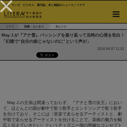
小説、マンガ、ビジネス、週刊誌…本と雑誌のニュース／リテラ
リテラ
芸能・エンタメ
タレント
May J.が『アナ雪』バッシングを振り返って当時の心境を告白！
「幻聴で“自分の曲じゃないのに”という声が」
2016.04.07 11:31
May J.の主張は間違っておらず、『アナと雪の女王』におい
て、ほとんどの国が劇中で歌う歌手とエンドソングで歌う歌手
を分けており、そこには〈音楽で走らせるアーティストと、劇
中歌で走らせるアーティストを分けることで、楽曲の魅力を幅
広く伝えていきたい〉というディズニー側の明確なコンセプト