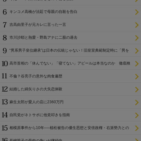
キンコメ高橋が法廷で母親の自殺を告白
吉高由里子が元カレに言った一言
市川沙耶と熱愛・野島アナに二股の過去
“男系男子皇位継承”は日本の伝統じゃない！旧皇室典範制定時に「男を
尊び女を卑む」と
高市首相の「休んでない」「寝てない」アピールは本当なのか 徹底検
証
不倫？谷亮子の意外な肉食遍歴
結婚した綿矢りさの大失恋体験
麻生太郎が愛人の店に2360万円
自民党がネトサポに他党叩きを指南
相模原事件から10年──植松被告の優生思想と安倍政権・右派勢力との
関係
長嶋親子の骨肉の争いが継続中