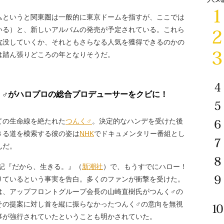
というと関東圏は一般的に東京ドームを指すが、ここでは
いる）と、新しいアルバムの発売が予定されている。これら
沈没していくか、それともさらなる人気を獲得できるのかの
は踏ん張りどころの年となりそうだ。
く♂がハロプロの総合プロデューサーをクビに！
ての生命線を絶たれた
つんく♂
。決定的なハンデを受けた後
きる道を模索する彼の姿は
NHK
でドキュメンタリー番組とし
んだ。
記『だから、生きる。』（
新潮社
）で、もうすでにハロー！
りているという事実を告白。多くのファンが衝撃を受けた。
は、アップフロントグループ会長の山崎直樹氏がつんく♂の
その提案に対し首を縦に振らなかったつんく♂の意向を無視
事が強行されていたということも明かされていた。