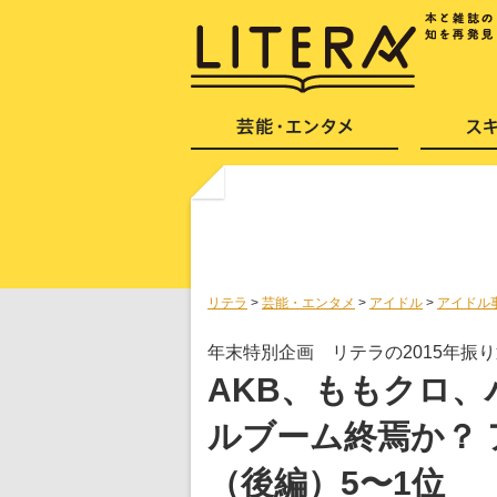
リテラ
>
芸能・エンタメ
>
アイドル
>
アイドル
年末特別企画 リテラの2015年振
AKB、ももクロ
ルブーム終焉か？
（後編）5〜1位