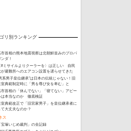
ゴリ別ランキング
高市首相の熊本地震視察は北朝鮮並みのプロパ
ガンダ！
〈#ミサイルよりクーラーを〉は正しい 自民
党が避難所へのエアコン設置を遅らせてきた
“男系男子皇位継承”は日本の伝統じゃない！旧
皇室典範制定時に「男を尊び女を卑む」と
高市首相の「休んでない」「寝てない」アピー
ルは本当なのか 徹底検証
皇室典範改正で「旧宮家男子」を皇位継承者に
して大丈夫なのか？
ネス
「宝塚いじめ裁判」の全記録