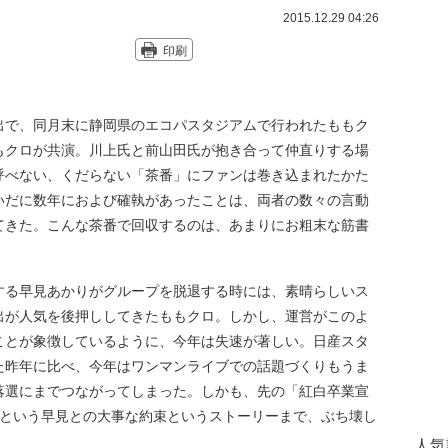
2015.12.29 04:26
印刷
で、同月末に静岡県のエコパスタジアムで行われたももク
もクロが共演。川上氏と前山田氏が抱き合って仲直りする場
呼べない、くだらない「茶番」にファンは巻き込まれたかた
いだに数年におよび確執があったことは、両者の数々の言動
てきた。こんな茶番で回収するのは、あまりにお粗末な筋書
る早見あかりがグループを脱退する時には、素晴らしいス
出が人気を後押ししてきたももクロ。しかし、運営がこのよ
ことが象徴しているように、今年は失速が著しい。日産スタ
た昨年に比べ、今年はワンマンライブでの話題づくりもうま
落選にまでつながってしまった。しかも、先の「紅白卒業宣
」という早見との大事な約束というストーリーまで、ぶち壊し
人気