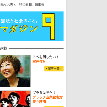
川島なお美と「噂の真相」編集長
連載
アベを倒したい！
室井佑月
記事一覧へ
ブラ弁は見た！
ブラック企業被害対
策弁護団