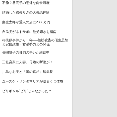
11
不倫？谷亮子の意外な肉食遍歴
12
結婚した綿矢りさの大失恋体験
13
麻生太郎が愛人の店に2360万円
14
自民党がネトサポに他党叩きを指南
相模原事件から10年──植松被告の優生思想
15
と安倍政権・右派勢力との関係
16
長嶋親子の骨肉の争いが継続中
17
三笠宮家に夫妻、母娘の断絶が！
18
川島なお美と「噂の真相」編集長
19
ユースケ・サンタマリアが語るうつ体験
20
ビリギャル“ビリ”じゃなかった？