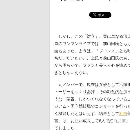
しかし、この「対立」、実は単なる演出
ロのワンマンライブでは、前山田氏とも
面もあった。ようは、「プロレス」とも
ちだ。だいたい、川上氏と前山田氏のあ
から明らかで、ファンも長らく心を痛め
きとしかいえない。
元メンバーで、現在は女優として活躍す
トーリーをつくりあげ、その独創的な演
うな「茶番」しかつくれなくなっている
ジアム・国立競技場でコンサートを行っ
く機能したとはいえず、結果として
紅白
言」は「お互い成長して6人で紅白共演
てしまった。