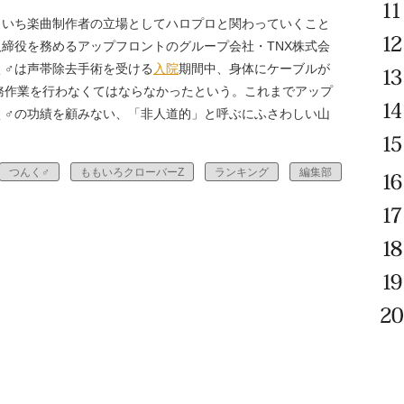
いち楽曲制作者の立場としてハロプロと関わっていくこと
締役を務めるアップフロントのグループ会社・TNX株式会
く♂は声帯除去手術を受ける
入院
期間中、身体にケーブルが
務作業を行わなくてはならなかったという。これまでアップ
く♂の功績を顧みない、「非人道的」と呼ぶにふさわしい山
つんく♂
ももいろクローバーZ
ランキング
編集部