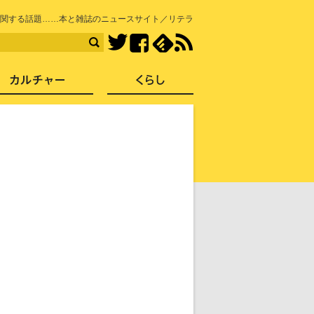
知を再発見
関する話題……本と雑誌のニュースサイト／リテラ
Facebook
feedly
RSS
Twitter
ス
社会
カルチャー
くらし