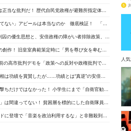
5
〈#ミサイルよりクーラーを〉は正当な批判だ！ 歴代自民党政権が避難所指定体育館へのエアコン設置を遅らせてきた客観的事実
高市首相の「休んでない」「寝てない」アピールは本当なのか 徹底検証！ 「資料読み込み」「アイロンがけ」も矛盾だらけ…
相模原事件から10年──植松死刑囚の優生思想と、安倍政権の障がい者排除政策、右派勢力の差別主義との関係を改めて問う
“男系男子の皇位継承”は明治期の創作！ 旧皇室典範策定時に「男を尊び女を卑むの慣習、人民の脳髄」とトンデモ論で女性天皇を否定
人気
山里亮太が『DayDay.』で国会前の高市批判デモを「政策への反対や政権批判でない」と捻じ曲げ解説 デモ参加者から批判殺到
安倍晋三元首相の命日で高市首相は功績を賞賛したが……功績とは“真逆”の安倍元首相のトンデモ発言を振り返る
自衛隊リクルートは貧困層狙い撃ちだけではなかった！ 小学生にまで「自衛官勧誘」目的のパンフレット作成
「自衛隊は経済的に厳しい子が」は間違ってない！ 貧困層を標的にした自衛隊員募集、やす子、山上被告も…日本でも進む“経済的徴兵制”
高市首相がミュージックアワードに登壇で「音楽を政治利用するな」と非難殺到！ MAJの国策的本質を批判する声も