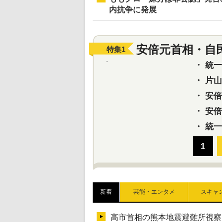
内抗争に発展
安倍元首相・自
特集
1
・
統一教
・
片山さ
・
安倍元
・
安倍晋
・
統一
新着
芸能・エンタメ
スキャ