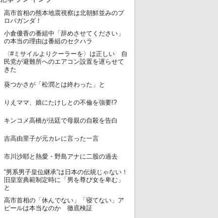
高市首相の熊本地震視察は北朝鮮並みのプ
1
ロパガンダ！
小倉優香の番組中「辞めさせてください」
2
の本当の理由は番組のセクハラ
〈#ミサイルよりクーラーを〉は正しい 自
3
民党が避難所へのエアコン設置を遅らせて
きた
4
葵つかさが「松潤とは終わった」と
5
りえママ、娘にたけしとの不倫を強要!?
6
キンコメ高橋が法廷で母親の自殺を告白
7
吉高由里子が元カレに言った一言
8
市川沙耶と熱愛・野島アナに二股の過去
“男系男子皇位継承”は日本の伝統じゃない！
9
旧皇室典範制定時に「男を尊び女を卑む」
と
高市首相の「休んでない」「寝てない」ア
10
ピールは本当なのか 徹底検証