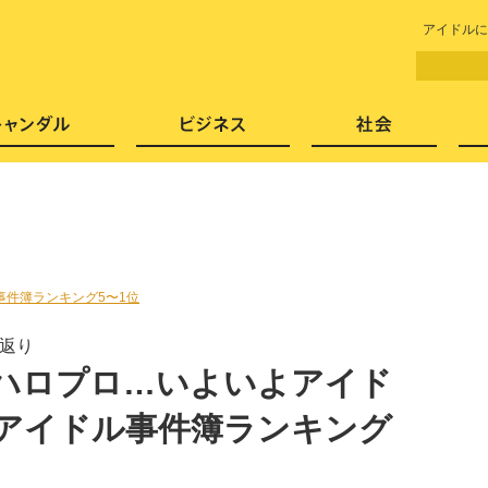
LITERA／リテラ 本と雑誌の
アイドルに
芸能・エンタメ
スキャンダル
ビジネ
事件簿ランキング5〜1位
り返り
、ハロプロ…いよいよアイド
 アイドル事件簿ランキング