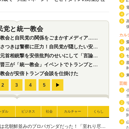
2
3
4
5
民党と統一教会
特集
2
カル
会と自民党の関係をごまかすメディア…民放は有田芳生に発言自粛を要求
1
つきは警察に圧力！自民党が隠したい安倍元首相と統一教会の深い関係
2
首相銃撃を安倍批判のせいにして「言論封殺」に利用する自民党応援団
3
4
三が「統一教会」イベントでトランプと演説！同性婚や夫婦別姓を攻撃
教会が安倍トランプ会談を仕掛けた
5
芸能
1
2
3
ンダル
ビジネス
社会
カルチャー
くらし
4
高市首相の熊本地震避難所視察は北朝鮮並みのプロパガンダだった！「至れり尽くせり」の選ばれた避難所の一方で実態は…