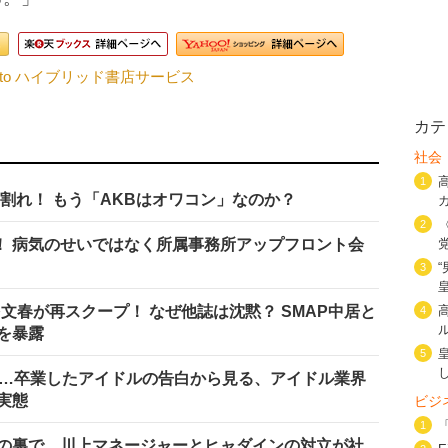
nto ハイブリッド書店サービス
カテ
社会
1
割れ！ もう「AKBはオワコン」なのか？
2
！ 病気のせいではなく所属事務所アップフロント会
3
を文春が再スクープ！ なぜ他誌は沈黙？ SMAP中居と
4
を暴露
5
い…卒業したアイドルの告白から見る、アイドル業界
実態
ビジ
1
の裏で 川上マネージャーとヒャダインの対立が社