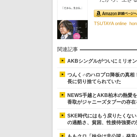
TSUTAYA online
ho
関連記事
AKBシングルがついにミリオン
つんく♂のハロプロ降板の真相
長に切り捨てられていた
NEWS手越とAKB柏木の熱愛
香取がジャニーズタブーの存在
SKE時代にはもう戻りたくな
の過酷さ、貧困、性接待強要の
ももクロ「妹分は非公認」発言