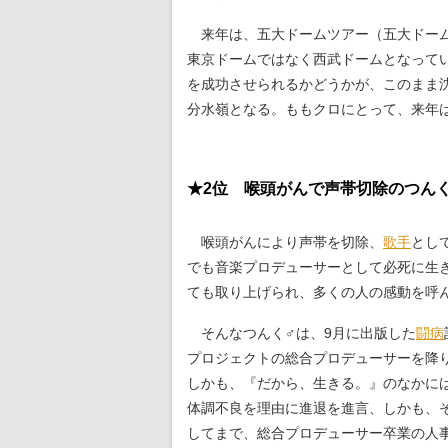
来年は、五大ドームツアー（五大ドーム
東京ドームではなく西武ドームとなって
を成功させられるかどうかが、このまま
分水嶺となる。ももクロにとって、来年
★2位 喉頭がんで声帯切除のつん
喉頭がんにより声帯を切除、
歌手
とし
でも音楽プロデューサーとして必死に生
ても取り上げられ、多くの人の感動を呼
そんなつんく♂は、9月に出版した
闘病
プロジェクトの総合プロデューサーを降
しかも、『だから、生きる。』のなかに
体調不良を理由に進退を進言、しかも、
してまで、総合プロデューサー卒業の人