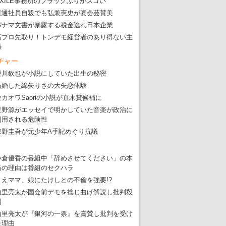
EXILE事務所のブラックぶりがスゴい
電通社員自殺でも弘兼憲史が宴会芸賛美
パナマ文書が暴露する税金逃れ日本企業
高プロ先取り！トンデモ経営者のあり得ない主
張
東京五輪強行開催特別企画 大ウソだら
チャー
・
五輪入場行進にすぎやまこういちの曲、杉田水脈のLGB
愛川欽也が小説にしていた出生の秘密
・
大ウソだらけの東京五輪！ 安倍・菅・森はどんな嘘を
結婚した綿矢りさの大失恋体験
・
五輪サッカー・久保建英が南アの陽性者に「僕らに損ではない」
セカオワSaoriの小説が直木賞候補に
星野源がエッセイで明かしていた音楽が政治に
・
五輪関係者が入国当日、築地を散歩！
利用される危険性
・
五輪でIOCラウンジ以外にVIPルーム、広告代理店は物品購入
東野圭吾が元少年A手記めぐり抗議
小倉優香の番組中「辞めさせてください」の本
当の理由は番組のセクハラ
りえママ、娘にたけしとの不倫を強要!?
山里亮太が国会前デモを捻じ曲げ解説し批判殺
到
山里亮太が『銀河の一票』を賞賛し批判を受け
た理由