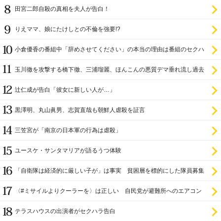
田宮二郎自殺の真相を夫人が告白！
りえママ、娘にたけしとの不倫を強要!?
小倉優香の番組中「辞めさせてください」の本当の理由は番組のセクハ
ラ
玉川徹を攻撃する橋下徹、三浦瑠麗、ほんこんの悪質デマ垂れ流し過去
辻仁成が告白「彼女に新しい人が…」
黒澤明、丸山眞男、志賀直哉も朝鮮人虐殺を証言
三笠宮が「南京の日本軍の行為は虐殺」
ユースケ・サンタマリアが語るうつ体験
「自衛隊は経済的に厳しい子が」は事実 貧困層を標的にした隊員募集
〈#ミサイルよりクーラーを〉は正しい 自民党が避難所へのエアコン
設置を遅らせてきた
テラスハウスの出演者がセクハラ告白