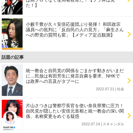
た！】
小籔千豊が久々安倍応援団ぶり発揮！ 和田政宗
議員への批判に「反自民の人の見方」「麻生さん
への野党の質問も変」【メディア定点観測】
話題の記事
統一教会と自民党の関係をごまかす動きがいまだ
に…民放は有田芳生に発言自粛を要求、NHKで
は政界への言及がタブーに
2022.07.21 | 社会
片山さつきは警察庁長官を使い奈良県警に圧力！
自民党が隠したい安倍元首相と統一教会の深い関
係、名称変更をめぐる疑惑
2022.07.14 | スキャンダル