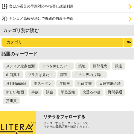
官邸が震災の早期対応を拒否し政治利用
キンコメ高橋が法廷で母親の自殺を告白
カテゴリ別に読む
話題のキーワード
メディア定点観測
アベを倒したい！
築地
阿部花恵
派遣
山口真由
ブラ弁は見た！
障害
この世界の片隅に
月刊Hanada
南スーダン
岸博幸
行政文書
日露首脳会談
新しい地図
事故
談合
平昌五輪
火垂るの墓
野間易通
芥川賞
リテラをフォローする
フォローすると、タイムラインで
リテラの最新記事が確認できます。