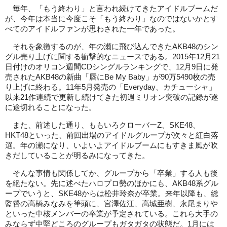
毎年、「もう終わり」と言われ続けてきたアイドルブームだ
が、今年は本当に今度こそ「もう終わり」なのではないかとす
べてのアイドルファンが思わされた一年であった。
それを象徴するのが、年の瀬に飛び込んできたAKB48のシン
グル売り上げに関する衝撃的なニュースである。2015年12月21
日付けのオリコン週間CDシングルランキングで、12月9日に発
売されたAKB48の新曲「唇にBe My Baby」が90万5490枚の売
り上げに終わる。11年5月発売の「Everyday、カチューシャ」
以来21作連続で更新し続けてきた初週ミリオン突破の記録が遂
に途切れることになった。
また、前述した通り、ももいろクローバーZ、SKE48、
HKT48といった、前回出場のアイドルグループが次々と紅白落
選。年の瀬になり、いよいよアイドルブームにもすきま風が吹
きだしていることが明るみになってきた。
そんな事情も関係してか、グループから「卒業」する人も後
を絶たない。先に述べたハロプロ勢のほかにも、AKB48系グル
ープでいうと、SKE48からは松井玲奈が卒業。来年以降も、総
監督の高橋みなみを筆頭に、宮澤佐江、高城亜樹、永尾まりや
といった中核メンバーの卒業が予定されている。これら大手の
みならず中堅どころのグループもガタガタの状態だ。1月には