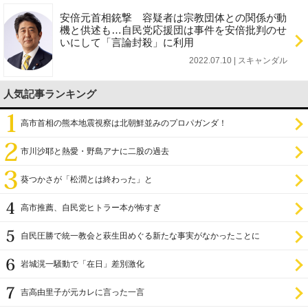
安倍元首相銃撃 容疑者は宗教団体との関係が動
機と供述も…自民党応援団は事件を安倍批判のせ
いにして「言論封殺」に利用
2022.07.10 | スキャンダル
人気記事ランキング
高市首相の熊本地震視察は北朝鮮並みのプロパガンダ！
市川沙耶と熱愛・野島アナに二股の過去
葵つかさが「松潤とは終わった」と
高市推薦、自民党ヒトラー本が怖すぎ
自民圧勝で統一教会と萩生田めぐる新たな事実がなかったことに
岩城滉一騒動で「在日」差別激化
吉高由里子が元カレに言った一言