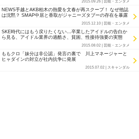
2015.09.26 | 芸能・エンタメ
NEWS手越とAKB柏木の熱愛を文春が再スクープ！ なぜ他誌
は沈黙？ SMAP中居と香取がジャニーズタブーの存在を暴露
2015.12.10 | 芸能・エンタメ
SKE時代にはもう戻りたくない…卒業したアイドルの告白か
ら見る、アイドル業界の過酷さ、貧困、性接待強要の実態
2015.08.02 | 芸能・エンタメ
ももクロ「妹分は非公認」発言の裏で 川上マネージャーと
ヒャダインの対立が社内抗争に発展
2015.07.02 | スキャンダル