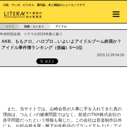
小説、マンガ、ビジネス、週刊誌…本と雑誌のニュース／リテラ
リテラ
芸能・エンタメ
アイドル
年末特別企画 リテラの2015年振り返り
AKB、ももクロ、ハロプロ…いよいよアイドルブーム終焉か？
アイドル事件簿ランキング（後編）5〜1位
2015.12.29 04:26
また、当サイトでは、山崎会長が人事に手を入れてきた真の
理由は、つんく♂の健康問題ではなく、前述のTNX株式会社の
赤字問題だったという情報も報じた。この会社は音楽制作以外
にも、お好み焼き屋・靴下や化粧品のブランド立ち上げ・アイ