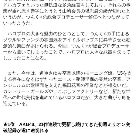
ドルカフェといった無軌道な多角経営をしており、それらの事
業が垂れ流す赤字にとうとう山崎会長の堪忍袋の緒が切れたと
いうのが、つんく♂の総合プロデューサー解任へとつながって
いったようだ。
ハロプロの大きな魅力のひとつとして、つんく♂の手による
ソウルやファンクの雰囲気をアイドルポップスに昇華させた独
創的な楽曲があげられる。今回、つんく♂が総合プロデューサ
ーから退いてしまったことで、ハロプロは大きな武器を失って
しまったことになる。
また、今年は、道重さゆみ卒業以降のモーニング娘。’15を支
える存在になるはずだったエース・鞘師里保の突然の卒業、ア
ンジュルムの歌唱面を支えた福田花音の卒業などが相次いだ。
カントリー・ガールズや、こぶしファクトリーなど、新たな世
代への世代交代を進めているハロプロだが、大きな曲がり角を
迎えている。
★1位 AKB48、21作連続で更新し続けてきた初週ミリオン突
破記録が遂に途切れる