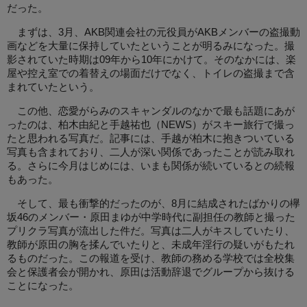
だった。
まずは、3月、AKB関連会社の元役員がAKBメンバーの盗撮動
画などを大量に保持していたということが明るみになった。撮
影されていた時期は09年から10年にかけて。そのなかには、楽
屋や控え室での着替えの場面だけでなく、トイレの盗撮まで含
まれていたという。
この他、恋愛がらみのスキャンダルのなかで最も話題にあが
ったのは、柏木由紀と手越祐也（NEWS）がスキー旅行で撮っ
たと思われる写真だ。記事には、手越が柏木に抱きついている
写真も含まれており、二人が深い関係であったことが読み取れ
る。さらに今月はじめには、いまも関係が続いているとの続報
もあった。
そして、最も衝撃的だったのが、8月に結成されたばかりの欅
坂46のメンバー・原田まゆが中学時代に副担任の教師と撮った
プリクラ写真が流出した件だ。写真は二人がキスしていたり、
教師が原田の胸を揉んでいたりと、未成年淫行の疑いがもたれ
るものだった。この報道を受け、教師の務める学校では全校集
会と保護者会が開かれ、原田は活動辞退でグループから抜ける
ことになった。