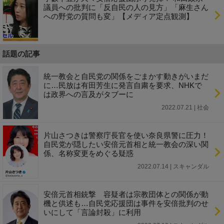
議員への批判に「反自民の人の見方」「麻生さん
への野党の質問も変」【メディア定点観測】
話題の記事
統一教会と自民党の関係をごまかす動きがいまだ
に…民放は有田芳生に発言自粛を要求、NHKで
は政界への言及がタブーに
2022.07.21 | 社会
片山さつきは警察庁長官を使い奈良県警に圧力！
自民党が隠したい安倍元首相と統一教会の深い関
係、名称変更をめぐる疑惑
2022.07.14 | スキャンダル
安倍元首相銃撃 容疑者は宗教団体との関係が動
機と供述も…自民党応援団は事件を安倍批判のせ
いにして「言論封殺」に利用