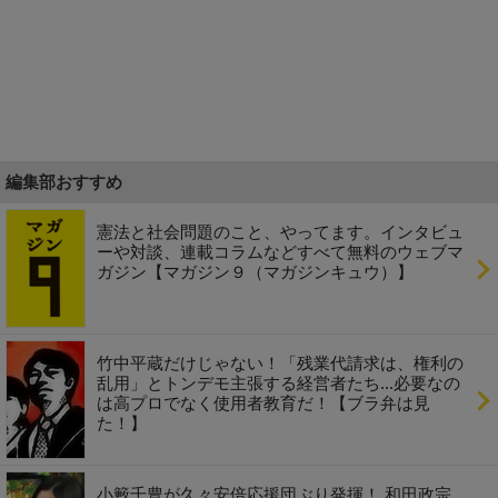
編集部おすすめ
憲法と社会問題のこと、やってます。インタビュ
ーや対談、連載コラムなどすべて無料のウェブマ
ガジン【マガジン９（マガジンキュウ）】
竹中平蔵だけじゃない！「残業代請求は、権利の
乱用」とトンデモ主張する経営者たち...必要なの
は高プロでなく使用者教育だ！【ブラ弁は見
た！】
小籔千豊が久々安倍応援団ぶり発揮！ 和田政宗