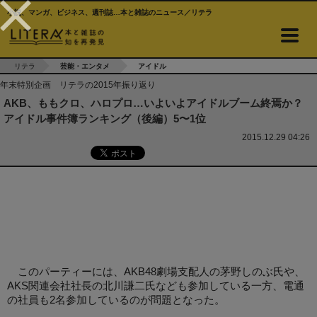
小説、マンガ、ビジネス、週刊誌…本と雑誌のニュース／リテラ
リテラ
芸能・エンタメ
アイドル
年末特別企画 リテラの2015年振り返り
AKB、ももクロ、ハロプロ…いよいよアイドルブーム終焉か？
アイドル事件簿ランキング（後編）5〜1位
2015.12.29 04:26
このパーティーには、AKB48劇場支配人の茅野しのぶ氏や、
AKS関連会社社長の北川謙二氏なども参加している一方、電通
の社員も2名参加しているのが問題となった。