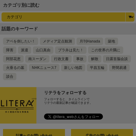
カテゴリ別に読む
話題のキーワード
アベを倒したい！
メディア定点観測
月刊Hanada
築地
障害
派遣
山口真由
ブラ弁は見た！
この世界の片隅に
阿部花恵
南スーダン
行政文書
事故
解散
日露首脳会談
火垂るの墓
NHKニュース7
新しい地図
平昌五輪
野間易通
談合
リテラをフォローする
フォローすると、タイムラインで
リテラの最新記事が確認できます。
記事へのお問い合わせ
広告のお問い合わせ