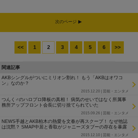
次のページ
<<
1
2
3
4
5
6
>>
関連記事
AKBシングルがついにミリオン割れ！ もう「AKBはオワコ
ン」なのか？
2015.12.20 | 芸能・エンタメ
つんく♂のハロプロ降板の真相！ 病気のせいではなく所属事
務所アップフロント会長に切り捨てられていた
2015.09.26 | 芸能・エンタメ
NEWS手越とAKB柏木の熱愛を文春が再スクープ！ なぜ他誌
は沈黙？ SMAP中居と香取がジャニーズタブーの存在を暴露
2015.12.10 | 芸能・エンタメ