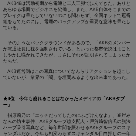
AKB48は活動初期から電通と二人三脚で歩んできた。ありと
あらゆる場面でビジネスを恊働し、また、AKB自体そこまでの
ブレイクは果たしていないのにも関わらず、全国ネットで冠番
組をもてたのには、電通のバックアップが重要な意味を果たし
ている。
そのようなバックグラウンドがあるので、「AKBのメンバー
が電通社員に枕を強制されている」といった都市伝説はまこと
しやかに囁かれてきたが、まさにそれが証明されてしまったか
たちだ。
AKB運営側はこの写真についてなんらリアクションを起こし
ていないが、業界の「闇」を垣間みるような出来事であった。
★4位 今年も崩れることはなかったメディアの「AKBタブ
ー」
指原莉乃の「エッチだってしたのにふざけんなよ」、峯岸み
なみの坊主事件、AKBグループ総支配人・戸賀崎智信氏の脱法
ハーブ吸引写真など、毎年世間を賑わせるAKBグループのスキ
ャンダルだが、今年も相変わらずスキャンダル目白押しの一年