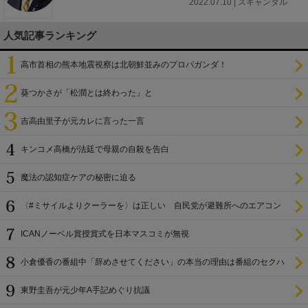
2022.07.10 | スキャンダル
人気記事ランキング
高市首相の熊本地震視察は北朝鮮並みのプロパガンダ！
葵つかさが「松潤とは終わった」と
吉高由里子が元カレに言った一言
キンコメ高橋が法廷で母親の自殺を告白
魔法の認知症ケアの秘密に迫る
〈#ミサイルよりクーラーを〉は正しい 自民党が避難所へのエアコン
設置を遅らせてきた
ICANノーベル賞授賞式を日本マスコミが無視
小倉優香の番組中「辞めさせてください」の本当の理由は番組のセクハ
ラ
東野圭吾が元少年A手記めぐり抗議