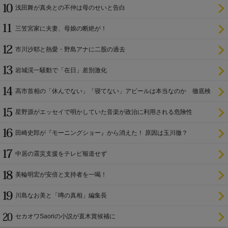
浅田舞が真央との不仲は母のせいと告白
三笠宮家に夫妻、母娘の断絶が！
市川沙耶と熱愛・野島アナに二股の過去
岩城滉一騒動で「在日」差別激化
高市首相の「休んでない」「寝てない」アピールは本当なのか 徹底検
証
星野源がエッセイで明かしていた音楽が政治に利用される危険性
田崎史郎が『モーニングショー』から消えた！ 原因は玉川徹？
中居の震災支援をテレビ報道せず
美輪明宏が安倍と支持者を一喝！
川島なお美と「噂の真相」編集長
セカオワSaoriの小説が直木賞候補に