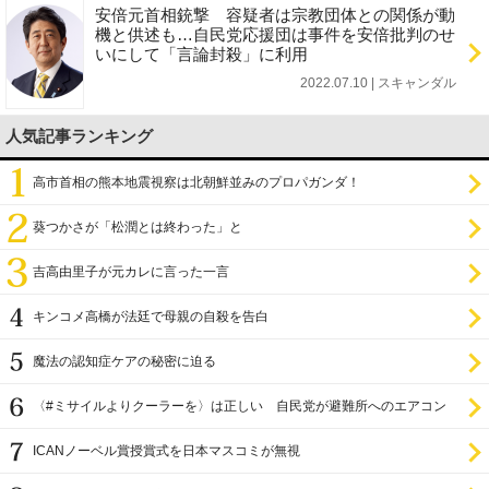
安倍元首相銃撃 容疑者は宗教団体との関係が動
機と供述も…自民党応援団は事件を安倍批判のせ
いにして「言論封殺」に利用
2022.07.10 | スキャンダル
人気記事ランキング
高市首相の熊本地震視察は北朝鮮並みのプロパガンダ！
葵つかさが「松潤とは終わった」と
吉高由里子が元カレに言った一言
キンコメ高橋が法廷で母親の自殺を告白
魔法の認知症ケアの秘密に迫る
〈#ミサイルよりクーラーを〉は正しい 自民党が避難所へのエアコン
設置を遅らせてきた
ICANノーベル賞授賞式を日本マスコミが無視