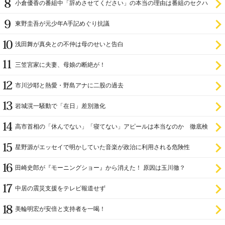
小倉優香の番組中「辞めさせてください」の本当の理由は番組のセクハ
ラ
東野圭吾が元少年A手記めぐり抗議
浅田舞が真央との不仲は母のせいと告白
三笠宮家に夫妻、母娘の断絶が！
市川沙耶と熱愛・野島アナに二股の過去
岩城滉一騒動で「在日」差別激化
高市首相の「休んでない」「寝てない」アピールは本当なのか 徹底検
証
星野源がエッセイで明かしていた音楽が政治に利用される危険性
田崎史郎が『モーニングショー』から消えた！ 原因は玉川徹？
中居の震災支援をテレビ報道せず
美輪明宏が安倍と支持者を一喝！