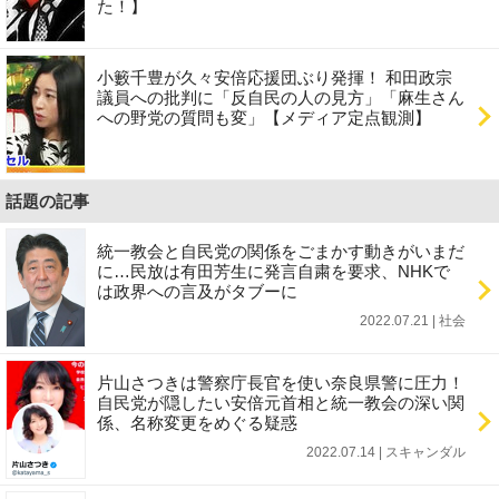
た！】
小籔千豊が久々安倍応援団ぶり発揮！ 和田政宗
議員への批判に「反自民の人の見方」「麻生さん
への野党の質問も変」【メディア定点観測】
話題の記事
統一教会と自民党の関係をごまかす動きがいまだ
に…民放は有田芳生に発言自粛を要求、NHKで
は政界への言及がタブーに
2022.07.21 | 社会
片山さつきは警察庁長官を使い奈良県警に圧力！
自民党が隠したい安倍元首相と統一教会の深い関
係、名称変更をめぐる疑惑
2022.07.14 | スキャンダル