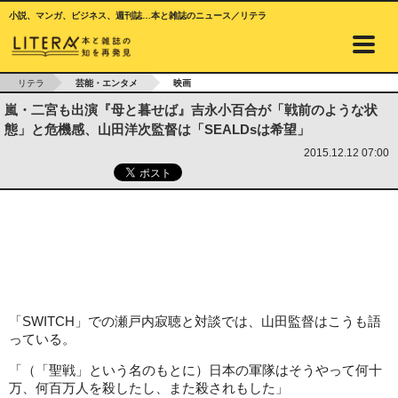
小説、マンガ、ビジネス、週刊誌…本と雑誌のニュース／リテラ
リテラ
芸能・エンタメ
映画
嵐・二宮も出演『母と暮せば』吉永小百合が「戦前のような状
態」と危機感、山田洋次監督は「SEALDsは希望」
2015.12.12 07:00
「SWITCH」での瀬戸内寂聴と対談では、山田監督はこうも語
っている。
「（「聖戦」という名のもとに）日本の軍隊はそうやって何十
万、何百万人を殺したし、また殺されもした」