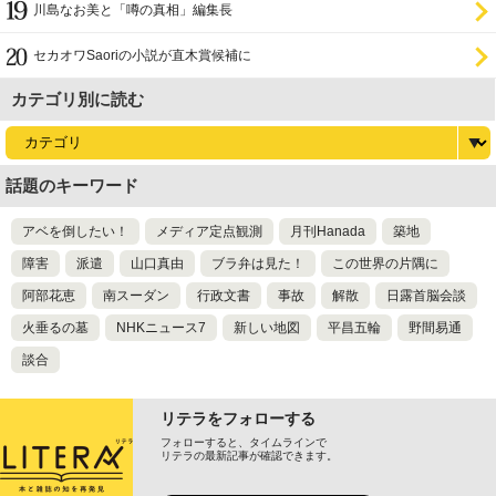
川島なお美と「噂の真相」編集長
セカオワSaoriの小説が直木賞候補に
カテゴリ別に読む
話題のキーワード
アベを倒したい！
メディア定点観測
月刊Hanada
築地
障害
派遣
山口真由
ブラ弁は見た！
この世界の片隅に
阿部花恵
南スーダン
行政文書
事故
解散
日露首脳会談
火垂るの墓
NHKニュース7
新しい地図
平昌五輪
野間易通
談合
リテラをフォローする
フォローすると、タイムラインで
リテラの最新記事が確認できます。