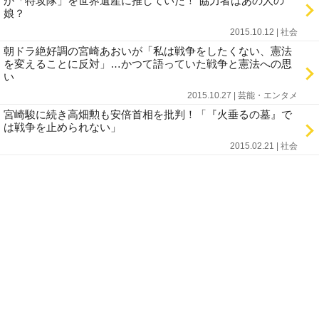
が「特攻隊」を世界遺産に推していた！ 協力者はあの人の
娘？
2015.10.12 | 社会
朝ドラ絶好調の宮崎あおいが「私は戦争をしたくない、憲法
を変えることに反対」…かつて語っていた戦争と憲法への思
い
2015.10.27 | 芸能・エンタメ
宮崎駿に続き高畑勲も安倍首相を批判！「『火垂るの墓』で
は戦争を止められない」
2015.02.21 | 社会