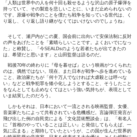
「人類は世界中の人を何十回も殺せるような沢山の原子爆弾を
持っていて、その製造を悲しいことに、いまだ止められないの
です。原爆や戦争のことを僕たち戦争を知っている世代は、く
り返し、くり返し語り継がなくてはいけないのでしょうね」
そして、瀬戸内がこの夏、国会前に出向いて安保法制に反対
の声をあげたことを「素晴らしいことです。よくおいでになっ
た」と称賛し、「今SEALDsのような若者たちが出てきたの
は、希望だと思います」と山田監督は語るのだ。
戦後70年の終わりに『母を暮せば』という映画がつくられた
のは、偶然ではない。現在、また日本が戦争へ歩を進めている
こと、政治家たちが「何十万人でなければ大虐殺とは呼べな
い」などと戦争犯罪を矮小化しようとすること、そうしたこと
をなんとしても止めなくてはという強い気持ちが、表現として
いま結実したのだろう。
しかもそれは、日本において一流とされる映画監督、女優、
音楽家たちによって共有されている危機感だ。言論弾圧発言が
飛び出した例の自民党による「文化芸術懇談会」は、「有名人
に『首相のやっていることは正しい』と発信してもらえば、一
気に広まる」と期待していたというが、この国が生んだ世界的