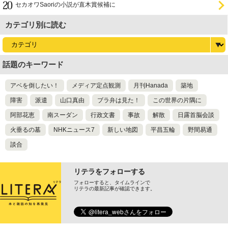
セカオワSaoriの小説が直木賞候補に
カテゴリ別に読む
話題のキーワード
アベを倒したい！
メディア定点観測
月刊Hanada
築地
障害
派遣
山口真由
ブラ弁は見た！
この世界の片隅に
阿部花恵
南スーダン
行政文書
事故
解散
日露首脳会談
火垂るの墓
NHKニュース7
新しい地図
平昌五輪
野間易通
談合
リテラをフォローする
フォローすると、タイムラインで
リテラの最新記事が確認できます。