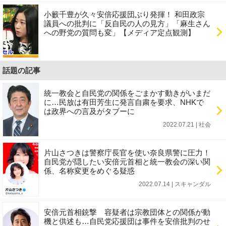
小籔千豊が久々安倍応援団ぶり発揮！ 和田政宗
議員への批判に「反自民の人の見方」「麻生さん
への野党の質問も変」【メディア定点観測】
話題の記事
統一教会と自民党の関係をごまかす動きがいまだ
に…民放は有田芳生に発言自粛を要求、NHKで
は政界への言及がタブーに
2022.07.21 | 社会
片山さつきは警察庁長官を使い奈良県警に圧力！
自民党が隠したい安倍元首相と統一教会の深い関
係、名称変更をめぐる疑惑
2022.07.14 | スキャンダル
安倍元首相銃撃 容疑者は宗教団体との関係が動
機と供述も…自民党応援団は事件を安倍批判のせ