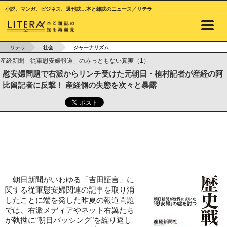
小説、マンガ、ビジネス、週刊誌…本と雑誌のニュース／リテラ
リテラ
社会
ジャーナリズム
産経新聞「従軍慰安婦報道」のみっともない真実（1）
慰安婦問題で右派からリンチ受けた元朝日・植村記者が産経の阿
比留記者に反撃！ 産経側の失態を次々と暴露
朝日新聞がいわゆる「吉田証言」に
関する従軍慰安婦関連の記事を取り消
したことに端を発した昨夏の報道問題
では、右派メディアやネット右翼たち
が執拗に“朝日バッシング”を繰り返し