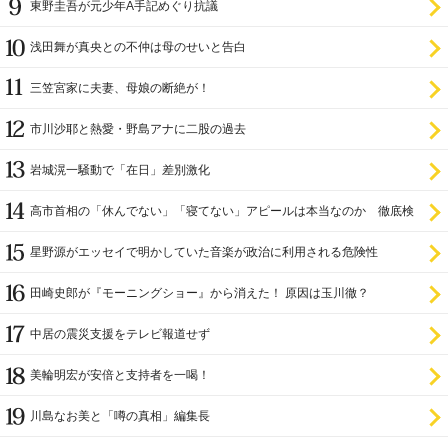
東野圭吾が元少年A手記めぐり抗議
浅田舞が真央との不仲は母のせいと告白
三笠宮家に夫妻、母娘の断絶が！
市川沙耶と熱愛・野島アナに二股の過去
岩城滉一騒動で「在日」差別激化
高市首相の「休んでない」「寝てない」アピールは本当なのか 徹底検
証
星野源がエッセイで明かしていた音楽が政治に利用される危険性
田崎史郎が『モーニングショー』から消えた！ 原因は玉川徹？
中居の震災支援をテレビ報道せず
美輪明宏が安倍と支持者を一喝！
川島なお美と「噂の真相」編集長