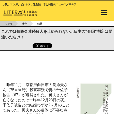
小説、マンガ、ビジネス、週刊誌…本と雑誌のニュース／リテラ
リテラ
社会
犯罪
これでは保険金連続殺人を止められない…日本の“死因”判定は間
違いだらけ！
昨年11月、京都府向日市の筧勇夫さ
ん（75＝当時）殺害容疑で妻の千佐子
被告（67）が逮捕された。勇夫さんが
亡くなったのは一昨年12月28日の夜。
千佐子被告との結婚わずか2ヶ月のこと
であった。勇夫さんの遺体に不審な点