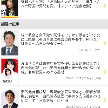
議員への批判に「反自民の人の見方」「麻生さん
への野党の質問も変」【メディア定点観測】
話題の記事
統一教会と自民党の関係をごまかす動きがいまだ
に…民放は有田芳生に発言自粛を要求、NHKで
は政界への言及がタブーに
2022.07.21 | 社会
片山さつきは警察庁長官を使い奈良県警に圧力！
自民党が隠したい安倍元首相と統一教会の深い関
係、名称変更をめぐる疑惑
2022.07.14 | スキャンダル
安倍元首相銃撃 容疑者は宗教団体との関係が動
機と供述も…自民党応援団は事件を安倍批判のせ
いにして「言論封殺」に利用
2022.07.10 | スキャンダル