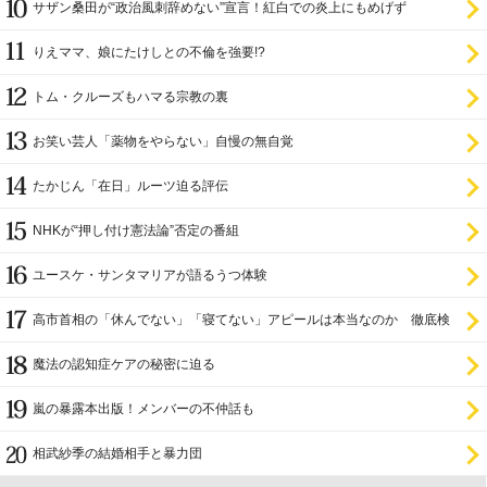
サザン桑田が“政治風刺辞めない”宣言！紅白での炎上にもめげず
りえママ、娘にたけしとの不倫を強要!?
トム・クルーズもハマる宗教の裏
お笑い芸人「薬物をやらない」自慢の無自覚
たかじん「在日」ルーツ迫る評伝
NHKが“押し付け憲法論”否定の番組
ユースケ・サンタマリアが語るうつ体験
高市首相の「休んでない」「寝てない」アピールは本当なのか 徹底検
証
魔法の認知症ケアの秘密に迫る
嵐の暴露本出版！メンバーの不仲話も
相武紗季の結婚相手と暴力団