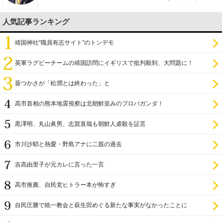
人気記事ランキング
靖国神社“職員有志サイト”のトンデモ
英軍ラグビーチームの靖国訪問にイギリスで批判殺到、大問題に！
葵つかさが「松潤とは終わった」と
高市首相の熊本地震視察は北朝鮮並みのプロパガンダ！
黒澤明、丸山眞男、志賀直哉も朝鮮人虐殺を証言
市川沙耶と熱愛・野島アナに二股の過去
吉高由里子が元カレに言った一言
高市推薦、自民党ヒトラー本が怖すぎ
自民圧勝で統一教会と萩生田めぐる新たな事実がなかったことに