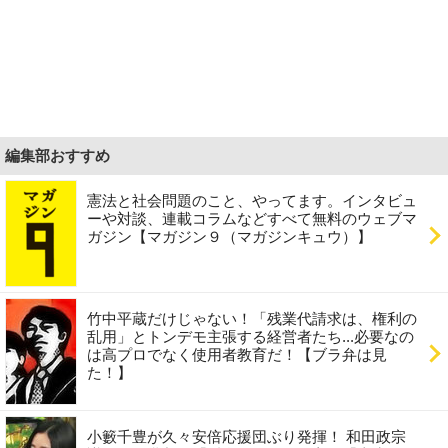
編集部おすすめ
憲法と社会問題のこと、やってます。インタビュ
ーや対談、連載コラムなどすべて無料のウェブマ
ガジン【マガジン９（マガジンキュウ）】
竹中平蔵だけじゃない！「残業代請求は、権利の
乱用」とトンデモ主張する経営者たち...必要なの
は高プロでなく使用者教育だ！【ブラ弁は見
た！】
小籔千豊が久々安倍応援団ぶり発揮！ 和田政宗