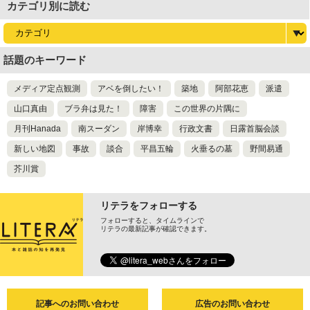
カテゴリ別に読む
話題のキーワード
メディア定点観測
アベを倒したい！
築地
阿部花恵
派遣
山口真由
ブラ弁は見た！
障害
この世界の片隅に
月刊Hanada
南スーダン
岸博幸
行政文書
日露首脳会談
新しい地図
事故
談合
平昌五輪
火垂るの墓
野間易通
芥川賞
リテラをフォローする
フォローすると、タイムラインで
リテラの最新記事が確認できます。
記事へのお問い合わせ
広告のお問い合わせ