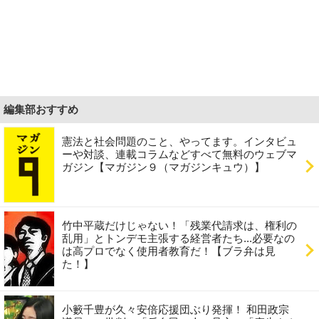
編集部おすすめ
憲法と社会問題のこと、やってます。インタビュ
ーや対談、連載コラムなどすべて無料のウェブマ
ガジン【マガジン９（マガジンキュウ）】
竹中平蔵だけじゃない！「残業代請求は、権利の
乱用」とトンデモ主張する経営者たち...必要なの
は高プロでなく使用者教育だ！【ブラ弁は見
た！】
小籔千豊が久々安倍応援団ぶり発揮！ 和田政宗