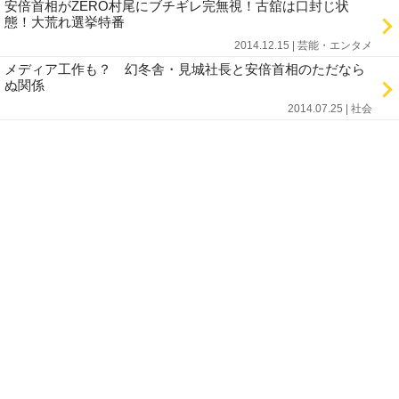
安倍首相がZERO村尾にブチギレ完無視！古舘は口封じ状
態！大荒れ選挙特番
2014.12.15 | 芸能・エンタメ
メディア工作も？ 幻冬舎・見城社長と安倍首相のただなら
ぬ関係
2014.07.25 | 社会