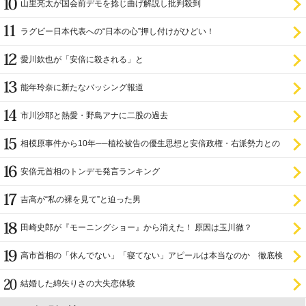
山里亮太が国会前デモを捻じ曲げ解説し批判殺到
ラグビー日本代表への“日本の心”押し付けがひどい！
愛川欽也が「安倍に殺される」と
能年玲奈に新たなバッシング報道
市川沙耶と熱愛・野島アナに二股の過去
相模原事件から10年──植松被告の優生思想と安倍政権・右派勢力との
関係
安倍元首相のトンデモ発言ランキング
吉高が“私の裸を見て”と迫った男
田崎史郎が『モーニングショー』から消えた！ 原因は玉川徹？
高市首相の「休んでない」「寝てない」アピールは本当なのか 徹底検
証
結婚した綿矢りさの大失恋体験