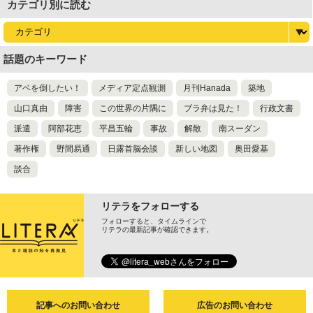
カテゴリ別に読む
話題のキーワード
アベを倒したい！
メディア定点観測
月刊Hanada
築地
山口真由
障害
この世界の片隅に
ブラ弁は見た！
行政文書
派遣
阿部花恵
平昌五輪
事故
解散
南スーダン
著作権
野間易通
日露首脳会談
新しい地図
奥田愛基
談合
リテラをフォローする
フォローすると、タイムラインで
リテラの最新記事が確認できます。
記事へのお問い合わせ
広告のお問い合わせ