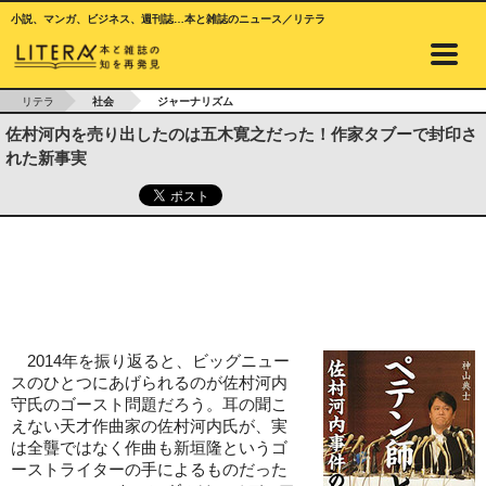
小説、マンガ、ビジネス、週刊誌…本と雑誌のニュース／リテラ
リテラ
社会
ジャーナリズム
佐村河内を売り出したのは五木寛之だった！作家タブーで封印さ
れた新事実
2014年を振り返ると、ビッグニュー
スのひとつにあげられるのが佐村河内
守氏のゴースト問題だろう。耳の聞こ
えない天才作曲家の佐村河内氏が、実
は全聾ではなく作曲も新垣隆というゴ
ーストライターの手によるものだった