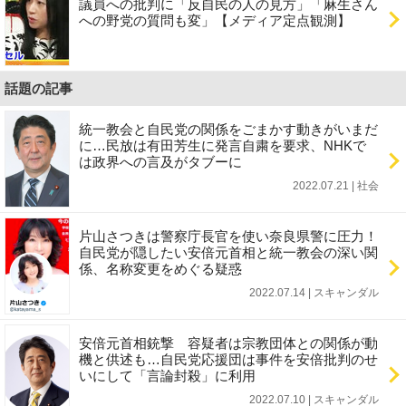
議員への批判に「反自民の人の見方」「麻生さん
への野党の質問も変」【メディア定点観測】
話題の記事
統一教会と自民党の関係をごまかす動きがいまだ
に…民放は有田芳生に発言自粛を要求、NHKで
は政界への言及がタブーに
2022.07.21 | 社会
片山さつきは警察庁長官を使い奈良県警に圧力！
自民党が隠したい安倍元首相と統一教会の深い関
係、名称変更をめぐる疑惑
2022.07.14 | スキャンダル
安倍元首相銃撃 容疑者は宗教団体との関係が動
機と供述も…自民党応援団は事件を安倍批判のせ
いにして「言論封殺」に利用
2022.07.10 | スキャンダル