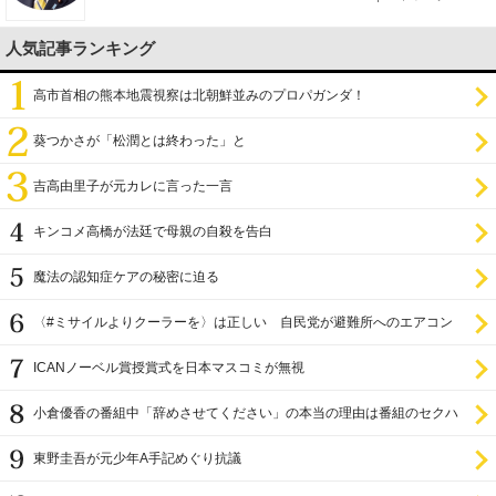
人気記事ランキング
高市首相の熊本地震視察は北朝鮮並みのプロパガンダ！
葵つかさが「松潤とは終わった」と
吉高由里子が元カレに言った一言
キンコメ高橋が法廷で母親の自殺を告白
魔法の認知症ケアの秘密に迫る
〈#ミサイルよりクーラーを〉は正しい 自民党が避難所へのエアコン
設置を遅らせてきた
ICANノーベル賞授賞式を日本マスコミが無視
小倉優香の番組中「辞めさせてください」の本当の理由は番組のセクハ
ラ
東野圭吾が元少年A手記めぐり抗議