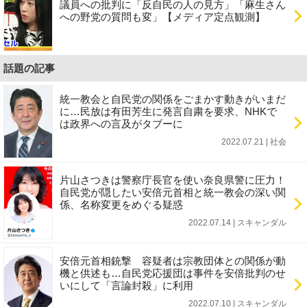
議員への批判に「反自民の人の見方」「麻生さん
への野党の質問も変」【メディア定点観測】
話題の記事
統一教会と自民党の関係をごまかす動きがいまだ
に…民放は有田芳生に発言自粛を要求、NHKで
は政界への言及がタブーに
2022.07.21 | 社会
片山さつきは警察庁長官を使い奈良県警に圧力！
自民党が隠したい安倍元首相と統一教会の深い関
係、名称変更をめぐる疑惑
2022.07.14 | スキャンダル
安倍元首相銃撃 容疑者は宗教団体との関係が動
機と供述も…自民党応援団は事件を安倍批判のせ
いにして「言論封殺」に利用
2022.07.10 | スキャンダル