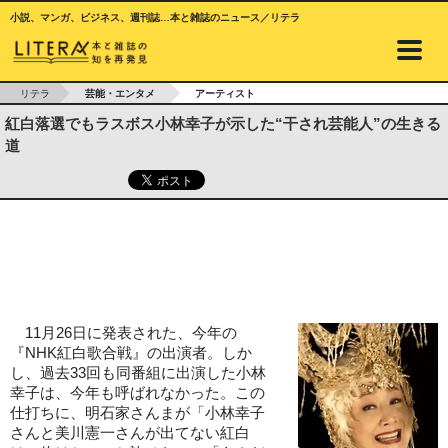
小説、マンガ、ビジネス、週刊誌…本と雑誌のニュース／リテラ
リテラ
芸能・エンタメ
アーティスト
紅白落選でもラスボス小林幸子が示した“干され芸能人”の生きる
道
11月26日に発表された、今年の
『NHK紅白歌合戦』の出演者。しか
し、過去33回も同番組に出演した小林
幸子は、今年も呼ばれなかった。この
仕打ちに、明石家さんまが「小林幸子
さんと美川憲一さんが出てない紅白