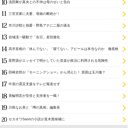
浅田舞が真央との不仲は母のせいと告白
三笠宮家に夫妻、母娘の断絶が！
市川沙耶と熱愛・野島アナに二股の過去
岩城滉一騒動で「在日」差別激化
高市首相の「休んでない」「寝てない」アピールは本当なのか 徹底検
証
星野源がエッセイで明かしていた音楽が政治に利用される危険性
田崎史郎が『モーニングショー』から消えた！ 原因は玉川徹？
中居の震災支援をテレビ報道せず
美輪明宏が安倍と支持者を一喝！
川島なお美と「噂の真相」編集長
セカオワSaoriの小説が直木賞候補に