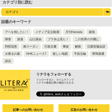
カテゴリ別に読む
話題のキーワード
アベを倒したい！
メディア定点観測
月刊Hanada
築地
障害
派遣
山口真由
ブラ弁は見た！
この世界の片隅に
阿部花恵
南スーダン
行政文書
事故
解散
日露首脳会談
火垂るの墓
NHKニュース7
新しい地図
平昌五輪
野間易通
談合
リテラをフォローする
フォローすると、タイムラインで
リテラの最新記事が確認できます。
記事へのお問い合わせ
広告のお問い合わせ