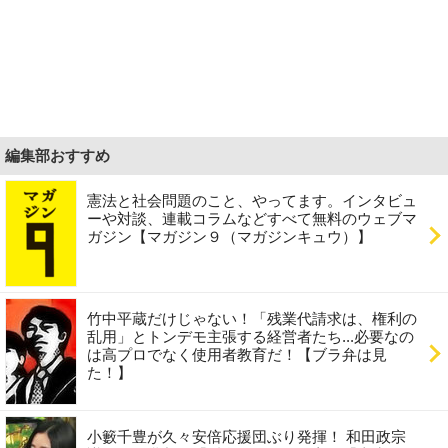
編集部おすすめ
憲法と社会問題のこと、やってます。インタビュ
ーや対談、連載コラムなどすべて無料のウェブマ
ガジン【マガジン９（マガジンキュウ）】
竹中平蔵だけじゃない！「残業代請求は、権利の
乱用」とトンデモ主張する経営者たち...必要なの
は高プロでなく使用者教育だ！【ブラ弁は見
た！】
小籔千豊が久々安倍応援団ぶり発揮！ 和田政宗