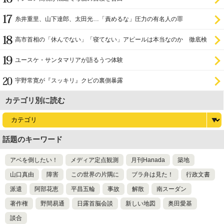
糸井重里、山下達郎、太田光…「責めるな」圧力の有名人の罪
高市首相の「休んでない」「寝てない」アピールは本当なのか 徹底検
証
ユースケ・サンタマリアが語るうつ体験
宇野常寛が『スッキリ』クビの裏側暴露
カテゴリ別に読む
話題のキーワード
アベを倒したい！
メディア定点観測
月刊Hanada
築地
山口真由
障害
この世界の片隅に
ブラ弁は見た！
行政文書
派遣
阿部花恵
平昌五輪
事故
解散
南スーダン
著作権
野間易通
日露首脳会談
新しい地図
奥田愛基
談合