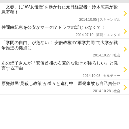
「文春」に“AV女優歴”を暴かれた元日経記者・鈴木涼美が緊
急寄稿！
2014.10.05 | スキャンダル
仲間由紀恵を公安がマーク!? ドラマの話じゃなくて！
2014.07.19 | 芸能・エンタメ
「学問の自由」が危ない！ 安倍政権の“軍学共同”で大学が戦
争推進の拠点に
2014.10.27 | 社会
あの蛭子さんが「安倍首相の右翼的な動きが怖ろしい」と発
言する理由
2014.10.03 | カルチャー
原発難民“見殺し政策”が着々と進行中 原発事故も自己責任!?
2014.10.28 | 社会