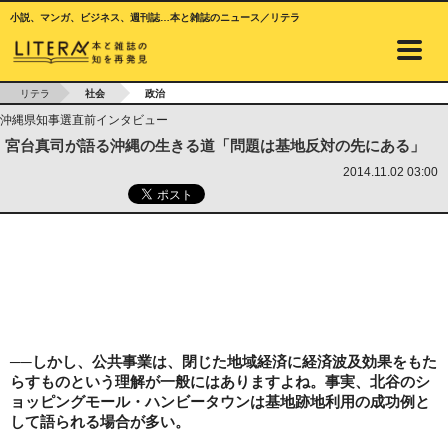
小説、マンガ、ビジネス、週刊誌…本と雑誌のニュース／リテラ
リテラ
社会
政治
沖縄県知事選直前インタビュー
宮台真司が語る沖縄の生きる道「問題は基地反対の先にある」
2014.11.02 03:00
──しかし、公共事業は、閉じた地域経済に経済波及効果をもた
らすものという理解が一般にはありますよね。事実、北谷のシ
ョッピングモール・ハンビータウンは基地跡地利用の成功例と
して語られる場合が多い。