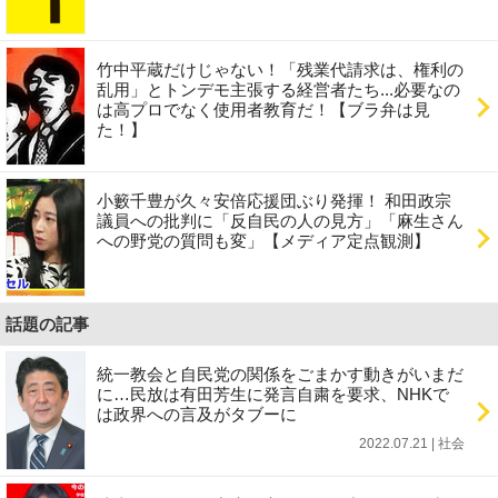
竹中平蔵だけじゃない！「残業代請求は、権利の
乱用」とトンデモ主張する経営者たち...必要なの
は高プロでなく使用者教育だ！【ブラ弁は見
た！】
小籔千豊が久々安倍応援団ぶり発揮！ 和田政宗
議員への批判に「反自民の人の見方」「麻生さん
への野党の質問も変」【メディア定点観測】
話題の記事
統一教会と自民党の関係をごまかす動きがいまだ
に…民放は有田芳生に発言自粛を要求、NHKで
は政界への言及がタブーに
2022.07.21 | 社会