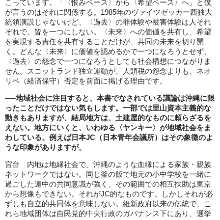
こっています。「〈恨みベース〉から〈希望ベース〉へ」と僕
が言うのはそれに関係する。1985年のヴァイツゼッカー西独大
統領演説じゃないけど、〈過去〉の罪体験や被害体験は人それ
ぞれで、皆を一つにしない。〈未来〉への価値を共有し、希望
を実現する責任を共有することだけが、共同の未来を切り開
く。どんな〈未来〉に価値を認めるかで一つになろうとせず、
〈過去〉の怨念で一つになろうとしても社会構想につながりま
せん。スコットランド独立運動が、人頭税の怨念よりも、ネオ
リベ（経済保守）否定を前面に掲げる理由です。
──地域社会に注目すると、本書でなされている議論は沖縄に限
ったことだけではない気もします。一部では里山資本主義的な
動きもありますが、結局地方は、土建屋的なものに頼らざるを
えない。地方にいくと、いわゆる〈ヤンキー〉が地域社会をま
わしている。例えば日本JC（日本青年会議所）はその象徴のよ
うな印象がありますが。
宮台 内地は地縁社会で、沖縄のような血縁による家族・親族
ネットワークではない。同じ釜の飯で地元の小中学校を一緒に
過ごした連中の共同意識が強く、その範囲での相互扶助は東京
から想像もできない。それがJC的なものです。しかしそれが必
ずしも自立的共同体を意味しない。維新政府以来の伝統で、こ
れら地域団体は自民党的中央行政のガバナンス下にあり、選挙