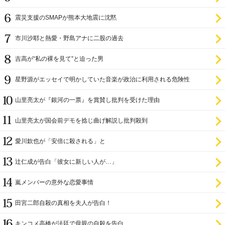
震災支援のSMAPが熊本大地震に沈黙
市川沙耶と熱愛・野島アナに二股の過去
吉高が“私の裸を見て”と迫った男
星野源がエッセイで明かしていた音楽が政治に利用される危険性
山里亮太が『銀河の一票』を賞賛し批判を受けた理由
山里亮太が国会前デモを捻じ曲げ解説し批判殺到
愛川欽也が「安倍に殺される」と
辻仁成が告白「彼女に新しい人が…」
嵐メンバーの意外な恋愛事情
田宮二郎自殺の真相を夫人が告白！
キンコメ高橋が法廷で母親の自殺を告白