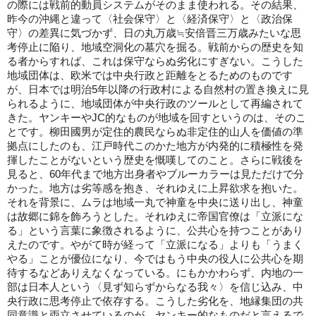
の際には戦前的動員システムがそのまま使われる。その結果、
昨今の沖縄と違って〈社会保守〉と〈経済保守〉と〈政治保
守〉の差異に気づかず、日の丸万歳≒安倍晋三万歳みたいな思
考停止に陥り、地域空洞化の墓穴を掘る。戦前からの歴史を知
る者からすれば、これは保守ならぬ劣化にすぎない。こうした
地域団体は、欧米では中央行政と距離をとるためのものです
が、日本では明治5年以降の行政村による自然村の置き換えに見
られるように、地域団体が中央行政のツールとして再編されて
きた。ヤンキーやJC的なものが地域を回すというのは、そのこ
とです。柳田國男が定住的農民ならぬ非定住的山人を価値の準
拠点にしたのも、江戸時代このかた地方が内発的に積極性を発
揮したことがないという歴史を慨嘆してのこと。さらに戦後を
見ると、60年代まで地方出身者やブルーカラーは見ただけで分
かった。地方は劣等感を抱き、それゆえに上昇欲求を抱いた。
それを背景に、ムラは地域一丸で神童を中央に送り出し、神童
は故郷に錦を飾ろうとした。それゆえに帝国官僚は「立派にな
る」という言葉に象徴されるように、公共心を持つことがあり
えたのです。やがて時が経って「立派になる」よりも「うまく
やる」ことが優位になり、今ではもう中央の役人に公共心を期
待するなどありえなくなっている。にもかかわらず、内地の一
部は日本人という〈見ず知らずからなる我々〉を信じ込み、中
央行政に思考停止で依存する。こうした劣化を、地縁集団の共
同意識と両立させているのが、ヤンキー的なものだと言えるで