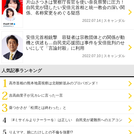
片山さつきは警察庁長官を使い奈良県警に圧力！
自民党が隠したい安倍元首相と統一教会の深い関
係、名称変更をめぐる疑惑
2022.07.14 | スキャンダル
安倍元首相銃撃 容疑者は宗教団体との関係が動
機と供述も…自民党応援団は事件を安倍批判のせ
いにして「言論封殺」に利用
2022.07.10 | スキャンダル
人気記事ランキング
高市首相の熊本地震視察は北朝鮮並みのプロパガンダ！
吉高由里子が元カレに言った一言
葵つかさが「松潤とは終わった」と
〈#ミサイルよりクーラーを〉は正しい 自民党が避難所へのエアコン
設置を遅らせてきた
りえママ、娘にたけしとの不倫を強要!?