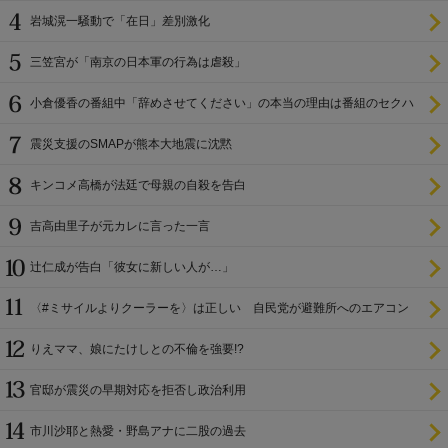
岩城滉一騒動で「在日」差別激化
三笠宮が「南京の日本軍の行為は虐殺」
小倉優香の番組中「辞めさせてください」の本当の理由は番組のセクハ
ラ
震災支援のSMAPが熊本大地震に沈黙
キンコメ高橋が法廷で母親の自殺を告白
吉高由里子が元カレに言った一言
辻仁成が告白「彼女に新しい人が…」
〈#ミサイルよりクーラーを〉は正しい 自民党が避難所へのエアコン
設置を遅らせてきた
りえママ、娘にたけしとの不倫を強要!?
官邸が震災の早期対応を拒否し政治利用
市川沙耶と熱愛・野島アナに二股の過去