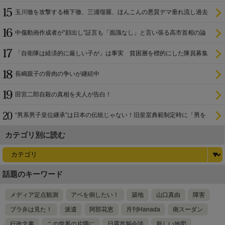
玉川徹を攻撃する橋下徹、三浦瑠麗、ほんこんの悪質デマ垂れ流し過去
中傷動画作成者が“顔出し”証言も「面識なし」と言い張る高市首相の論
理破綻
「自衛隊は経済的に厳しい子が」は事実 貧困層を標的にした隊員募集
長嶋親子の骨肉の争いが継続中
田宮二郎自殺の真相を夫人が告白！
“男系男子皇位継承”は日本の伝統じゃない！旧皇室典範制定時に「男を
尊び女を卑む」と
カテゴリ別に読む
話題のキーワード
メディア定点観測
アベを倒したい！
築地
山口真由
障害
ブラ弁は見た！
派遣
阿部花恵
月刊Hanada
南スーダン
行政文書
この世界の片隅に
日露首脳会談
新しい地図