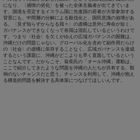
になり、〈感情の劣化〉を被った全体主義者が出てきていま
す。国境を否定するイスラム国に先進国の若者が大挙参加する
背景にも、中間層の分解による殺伐化と、国民意識の崩壊があ
る。〈見ず知らずからなる我々〉の虚構は意外に寿命が短く、
ガバナンスができなくなって各国は混乱しているというわけで
す。つまり〈社会〉を欠くがゆえの広域ガバナンスの困難は、
沖縄だけの問題じゃない。グローバル化を含めて副作用だらけ
の〈社会〉の虚構に依存することなく、広域ガバナンスを達成
するという課題に、沖縄がどこよりも早く直面しているという
ことなんです。だからこそ、翁長氏の「オール沖縄」運動は、
ここで紹介してきたような問題を沖縄の人たちが共有する、類
例のないチャンスだと思う。チャンスを利用して、沖縄が抱え
る構造的問題を解決する具体策につなげてほしいんです。