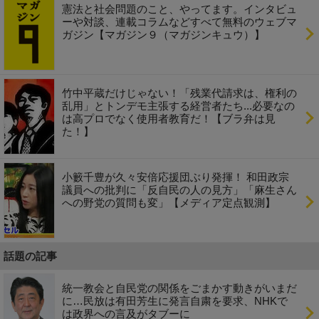
憲法と社会問題のこと、やってます。インタビュ
ーや対談、連載コラムなどすべて無料のウェブマ
ガジン【マガジン９（マガジンキュウ）】
竹中平蔵だけじゃない！「残業代請求は、権利の
乱用」とトンデモ主張する経営者たち...必要なの
は高プロでなく使用者教育だ！【ブラ弁は見
た！】
小籔千豊が久々安倍応援団ぶり発揮！ 和田政宗
議員への批判に「反自民の人の見方」「麻生さん
への野党の質問も変」【メディア定点観測】
話題の記事
統一教会と自民党の関係をごまかす動きがいまだ
に…民放は有田芳生に発言自粛を要求、NHKで
は政界への言及がタブーに