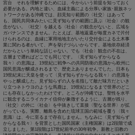
宮台 それを理解するためには、今からいう前提を知っておく
必要がある。内地と違い、血縁主義による分厚い家族･親族ネッ
トワークがある沖縄では、顔見知り範囲の〈社交〉はあって
も、国民共同体みたいに見ず知らずの範囲に及ぶ〈社会〉の観
念がない。〈社交〉を越える〈社会〉の観念がないと、広域を
ガバナンスできません。たとえば、基地返還が毎度カネで片付
けられるのは、血縁に軍用地地主がいたり交付金による土木事
業に関わる者がいて、声を挙げづらいからです。基地依存経済
だからという単純な話じゃない。でも〈社会〉観念の不在は、
古層まで遡ればどこでも同じです。〈見ず知らずからなる
我々〉の意識は、19世紀に戦争への共同防衛の意識から欧州に
国民意識が醸成されるまで、歴史上ありませんでした。日本も
19世紀末に天皇を使って〈見ず知らずからなる我々〉の意識を
やっと醸成した。見ず知らずの人を名指して敵だ味方だといき
り立つネトウヨのような馬鹿は、19世紀になるまで世界のどこ
にも存在しなかったわけです。ところが沖縄では、聖性を水平
に観念するニライカナイ信仰が象徴するように、古層が残り、
〈社交〉の外に〈社会〉を中抜きして直接〈聖なる世界〉が拡
がっている。実際、離島を含めた琉球王国の範域を覆う〈我々
意識〉は、今に至るまで存在しません。ちなみに〈見ず知らず
からなる我々〉を背景とした国民国家（主権国家）は2段階で成
立しました。第1段階は17世紀前半の30年戦争。新教と旧教の