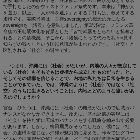
諸侯間のこの宗教戦争を、各諸侯に信仰の自由があるとする形
で手打ちしたのがウェストファリア条約です。本来は「神が人
を選ぶ」以上、「人が神を選ぶ」とする手打ちは、敢えてする
虚構です。実際当初は、主権sovereigntyの概念の元になる
sovereignも「諸侯」を意味しました。第2段階は、フランス革
命後の王朝弱体化を背景とした「皆で武器をとらないと掠奪さ
れる」との危機感。そこから〈諸侯にとって代わる我々=見ず
知らずの我々〉という国民意識が生まれたのです。〈社交〉と
区別される〈社会〉の誕生です。
──つまり、沖縄には〈社会〉がないが、内地の人々が想定して
いる〈社会〉もそもそもは虚構から成立したものだった、と。
そしてその虚構を信じることで、内地の私たちは日常を生きる
ことができていた。では、沖縄のように〈社会〉ではなく〈社
交〉のうちに生きるということは、内地とどのような違いがあ
るのでしょうか？
宮台 ひとつは、沖縄には〈社会〉の概念がないので広域ガバ
ナンスがなかなかできません。ゆえに、基地返還の実現には
〈社会〉を持たずに広域ガバナンスをする戦略を編み出す必要
があります。しかし、柳田國男がそうでしたが、僕には〈社
会〉の虚構を信じない沖縄が魅力的に見える。昨今ではグロー
バル化で中間層が分解した結果、どこでも国民意識が風前の灯