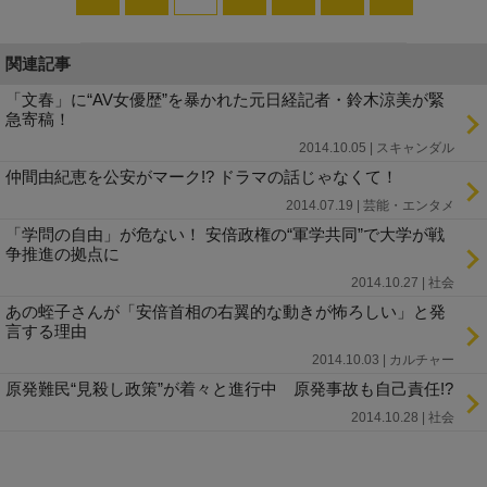
関連記事
「文春」に“AV女優歴”を暴かれた元日経記者・鈴木涼美が緊
急寄稿！
2014.10.05 | スキャンダル
仲間由紀恵を公安がマーク!? ドラマの話じゃなくて！
2014.07.19 | 芸能・エンタメ
「学問の自由」が危ない！ 安倍政権の“軍学共同”で大学が戦
争推進の拠点に
2014.10.27 | 社会
あの蛭子さんが「安倍首相の右翼的な動きが怖ろしい」と発
言する理由
2014.10.03 | カルチャー
原発難民“見殺し政策”が着々と進行中 原発事故も自己責任!?
2014.10.28 | 社会