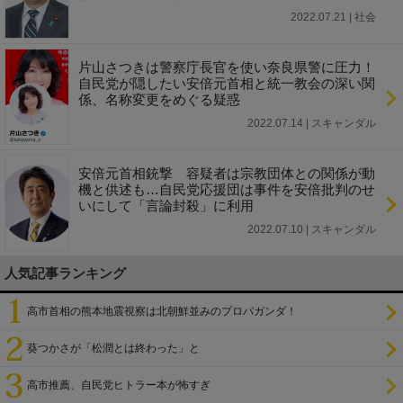
2022.07.21 | 社会
片山さつきは警察庁長官を使い奈良県警に圧力！
自民党が隠したい安倍元首相と統一教会の深い関
係、名称変更をめぐる疑惑
2022.07.14 | スキャンダル
安倍元首相銃撃 容疑者は宗教団体との関係が動
機と供述も…自民党応援団は事件を安倍批判のせ
いにして「言論封殺」に利用
2022.07.10 | スキャンダル
人気記事ランキング
高市首相の熊本地震視察は北朝鮮並みのプロパガンダ！
葵つかさが「松潤とは終わった」と
高市推薦、自民党ヒトラー本が怖すぎ