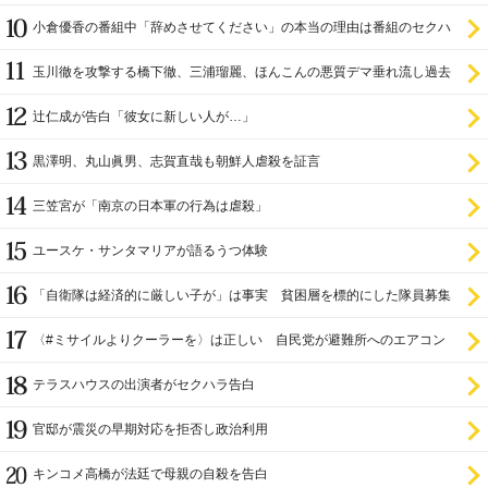
小倉優香の番組中「辞めさせてください」の本当の理由は番組のセクハ
ラ
玉川徹を攻撃する橋下徹、三浦瑠麗、ほんこんの悪質デマ垂れ流し過去
辻仁成が告白「彼女に新しい人が…」
黒澤明、丸山眞男、志賀直哉も朝鮮人虐殺を証言
三笠宮が「南京の日本軍の行為は虐殺」
ユースケ・サンタマリアが語るうつ体験
「自衛隊は経済的に厳しい子が」は事実 貧困層を標的にした隊員募集
〈#ミサイルよりクーラーを〉は正しい 自民党が避難所へのエアコン
設置を遅らせてきた
テラスハウスの出演者がセクハラ告白
官邸が震災の早期対応を拒否し政治利用
キンコメ高橋が法廷で母親の自殺を告白