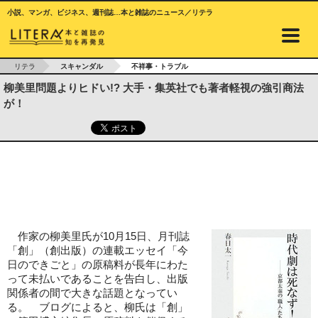
小説、マンガ、ビジネス、週刊誌…本と雑誌のニュース／リテラ
リテラ
スキャンダル
不祥事・トラブル
柳美里問題よりヒドい!? 大手・集英社でも著者軽視の強引商法
が！
作家の柳美里氏が10月15日、月刊誌
「創」（創出版）の連載エッセイ「今
日のできごと」の原稿料が長年にわた
って未払いであることを告白し、出版
関係者の間で大きな話題となってい
る。 ブログによると、柳氏は「創」