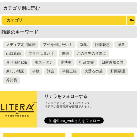
カテゴリ別に読む
話題のキーワード
メディア定点観測
アベを倒したい！
築地
阿部花恵
派遣
山口真由
ブラ弁は見た！
障害
この世界の片隅に
月刊Hanada
南スーダン
岸博幸
行政文書
日露首脳会談
新しい地図
事故
談合
平昌五輪
火垂るの墓
野間易通
芥川賞
リテラをフォローする
フォローすると、タイムラインで
リテラの最新記事が確認できます。