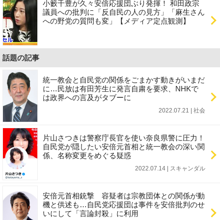
小籔千豊が久々安倍応援団ぶり発揮！ 和田政宗
議員への批判に「反自民の人の見方」「麻生さん
への野党の質問も変」【メディア定点観測】
話題の記事
統一教会と自民党の関係をごまかす動きがいまだ
に…民放は有田芳生に発言自粛を要求、NHKで
は政界への言及がタブーに
2022.07.21 | 社会
片山さつきは警察庁長官を使い奈良県警に圧力！
自民党が隠したい安倍元首相と統一教会の深い関
係、名称変更をめぐる疑惑
2022.07.14 | スキャンダル
安倍元首相銃撃 容疑者は宗教団体との関係が動
機と供述も…自民党応援団は事件を安倍批判のせ
いにして「言論封殺」に利用