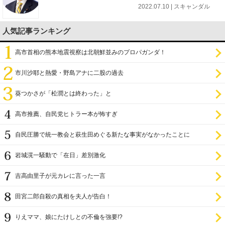
2022.07.10 | スキャンダル
人気記事ランキング
高市首相の熊本地震視察は北朝鮮並みのプロパガンダ！
市川沙耶と熱愛・野島アナに二股の過去
葵つかさが「松潤とは終わった」と
高市推薦、自民党ヒトラー本が怖すぎ
自民圧勝で統一教会と萩生田めぐる新たな事実がなかったことに
岩城滉一騒動で「在日」差別激化
吉高由里子が元カレに言った一言
田宮二郎自殺の真相を夫人が告白！
りえママ、娘にたけしとの不倫を強要!?