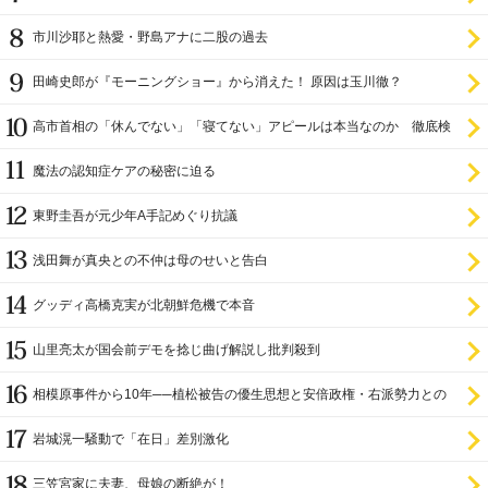
市川沙耶と熱愛・野島アナに二股の過去
田崎史郎が『モーニングショー』から消えた！ 原因は玉川徹？
高市首相の「休んでない」「寝てない」アピールは本当なのか 徹底検
証
魔法の認知症ケアの秘密に迫る
東野圭吾が元少年A手記めぐり抗議
浅田舞が真央との不仲は母のせいと告白
グッディ高橋克実が北朝鮮危機で本音
山里亮太が国会前デモを捻じ曲げ解説し批判殺到
相模原事件から10年──植松被告の優生思想と安倍政権・右派勢力との
関係
岩城滉一騒動で「在日」差別激化
三笠宮家に夫妻、母娘の断絶が！