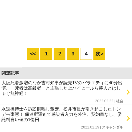
<<
1
2
3
4
次>
関連記事
大阪死者激増のなか吉村知事が読売TVのバラエティに40分出
演、「死者は高齢者」と主張した上ハイヒールら芸人とはし
ゃぐ無神経！
2022.02.22 | 社会
水道橋博士を訴訟恫喝し顰蹙、松井市長が引き起こしたトン
デモ事態！ 保健所逼迫で感染者入力を外注、契約書なし、委
託料言い値の1億円
2022.02.19 | スキャンダル