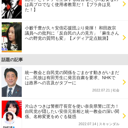
は高プロでなく使用者教育だ！【ブラ弁は見
た！】
小籔千豊が久々安倍応援団ぶり発揮！ 和田政宗
議員への批判に「反自民の人の見方」「麻生さん
への野党の質問も変」【メディア定点観測】
話題の記事
統一教会と自民党の関係をごまかす動きがいまだ
に…民放は有田芳生に発言自粛を要求、NHKで
は政界への言及がタブーに
2022.07.21 | 社会
片山さつきは警察庁長官を使い奈良県警に圧力！
自民党が隠したい安倍元首相と統一教会の深い関
係、名称変更をめぐる疑惑
2022.07.14 | スキャンダル