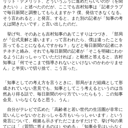
リット・デメリット、どういうふうに進めたらいいのか（を聞
きたい）」と述べたのだが、ここでも吉村知事は「記者クラブ
で毎日新聞と調整してもらえますか？ 僕、発信できなくなる。
そう言われると」と発言。すると、また別の記者が「知事の考
えは聞きたいです」と言い出したのだ。
挙げ句、そのあとも吉村知事のあてこすりはつづき、「部局
が『公式見解と違います』って言われたら、僕は違ったことを
言ってることになるんですかね？」などと毎日新聞の記者にネ
チネチと絡み、それでも毎日新聞の記者が「そこを明確にわか
るようにおっしゃっていただければ」と毅然と答えると、吉村
知事は「何でそこまで指導されないといけないのかわかりませ
ん」と半笑いで切り捨て、こう言った。
「知事としての考え方を言うときに、部局がまだ組織として形
成されていない意見でも、知事としてこう考えるというのは当
然あり得る話で、毎日新聞のやり方でいったらもう、この知事
会見、いらなくなると思う。うん」
自分がテレビで広めた「高齢者と若い世代の生活圏が非常に
近いんじゃないかとおっしゃる方もいらっしゃいます」という
発言について、根拠も示さずただごまかすだけで、挙げ句の果
てには「（質問に答えるのは）やめる」「知事会見はいらなく