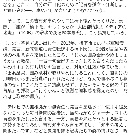
なる」と言い、自分の正当化のために記者を孤立・分断しよう
と追い込む──。卑劣としか言いようがないだろう。
そして、この吉村知事のやり口は橋下徹とそっくりだ。実
際、『誰が「橋下徹」をつくったか─大阪都構想とメディアの
迷走』（140B）の著者である松本創氏は、こう指摘している。
〈この問答見て思い出した。2013年、橋下市長の「従軍慰安
婦」発言。新聞報道に責任転嫁する橋下氏に、記者が言葉や表
現の不用意さを指摘したところ、「じゃあ囲み全部やめましょ
うか」と激昂。「一言一句全部チェックしろと言うんだったら
やめます」と打ち切りを宣言した。対応の仕方が似ている。〉
〈まあ結局、囲み取材が取りやめになることはなく、週明けの
月曜日からまた普通に行われたんだけど。なんで理不尽にも報
道のせいにされたことに抗議もせず、またいそいそと彼の「お
言葉」を拝聴しに行くかね…と強烈な違和感を覚えたのが、だ
れはし取材の原点。〉
テレビでの無根拠かつ無責任な発言を見逃さず、怯まず追及
をおこなった毎日新聞の記者は、当然ながらジャーナリストの
責務を果たしたと言える。一方、責務を果たそうとする記者に
加勢するどころか、吉村知事の放言を看過し、「知事の考えは
聞きたいです」などと尻尾を振る記者たちの姿の情けなさ、醜