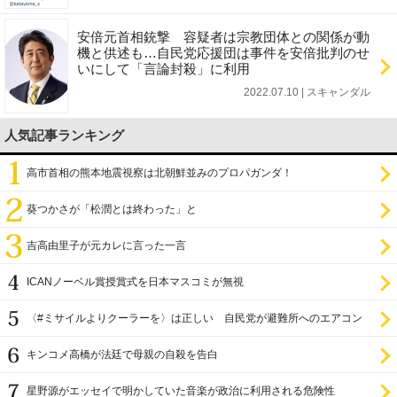
安倍元首相銃撃 容疑者は宗教団体との関係が動
機と供述も…自民党応援団は事件を安倍批判のせ
いにして「言論封殺」に利用
2022.07.10 | スキャンダル
人気記事ランキング
高市首相の熊本地震視察は北朝鮮並みのプロパガンダ！
葵つかさが「松潤とは終わった」と
吉高由里子が元カレに言った一言
ICANノーベル賞授賞式を日本マスコミが無視
〈#ミサイルよりクーラーを〉は正しい 自民党が避難所へのエアコン
設置を遅らせてきた
キンコメ高橋が法廷で母親の自殺を告白
星野源がエッセイで明かしていた音楽が政治に利用される危険性