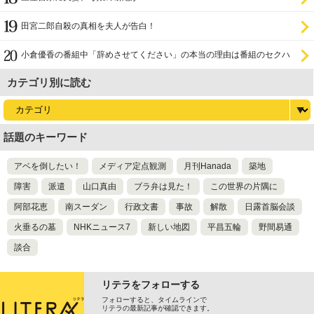
田宮二郎自殺の真相を夫人が告白！
小倉優香の番組中「辞めさせてください」の本当の理由は番組のセクハ
ラ
カテゴリ別に読む
話題のキーワード
アベを倒したい！
メディア定点観測
月刊Hanada
築地
障害
派遣
山口真由
ブラ弁は見た！
この世界の片隅に
阿部花恵
南スーダン
行政文書
事故
解散
日露首脳会談
火垂るの墓
NHKニュース7
新しい地図
平昌五輪
野間易通
談合
リテラをフォローする
フォローすると、タイムラインで
リテラの最新記事が確認できます。