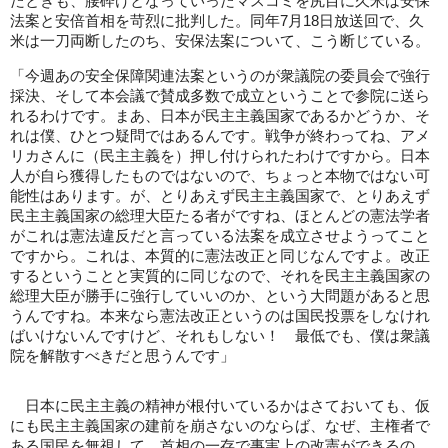
たときも、腰砕けとなっていったマスコミを尻目に久米は安保
法案と安倍首相を苛烈に批判した。同年7月18日放送回で、久
米は一刀両断したのち、安保法案について、こう断じている。
「今週あの安全保障関連法案というのが衆議院の委員会で強行
採決、そして本会議で賛成多数で成立ということで参院に送ら
れるわけです。まあ、日本が民主主義国家であるかどうか、そ
れは僕、ひとつ疑問ではあるんです。戦争が終わってね、アメ
リカさんに（民主主義を）押し付けられたわけですから。日本
人が自ら獲得したものではないので、ちょっと本物ではない可
能性はあります。が、とりあえず民主主義国家で、とりあえず
民主主義国家の総理大臣たる者がですね、ほとんどの憲法学者
がこれは憲法違反だと言っている法案を成立させようってこと
ですから。これは、本質的に憲法改正と同じなんですよ。改正
するということと実質的に同じなので、それを民主主義国家の
総理大臣が勝手に強行していいのか、という大問題があると思
うんですね。本来なら憲法改正というのは国民投票をしなけれ
ばいけないんですけど、それもしない！ 最低でも、僕は衆議
院を解散すべきだと思うんです」
日本に民主主義の精神が根付いているかはさておいても、仮
にも民主主義国家の建前を崩さないのならば、なぜ、主権者で
ある国民を無視して、首相の一存で事実上の改憲ができるの