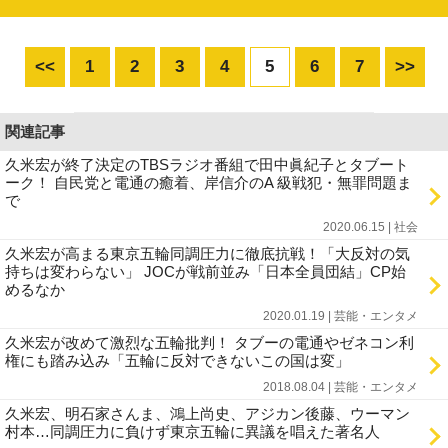
<<
1
2
3
4
5
6
7
>>
関連記事
久米宏が終了決定のTBSラジオ番組で田中眞紀子とタブート
ーク！ 自民党と電通の癒着、岸信介のA 級戦犯・無罪問題ま
で
2020.06.15 | 社会
久米宏が高まる東京五輪同調圧力に徹底抗戦！「大反対の気
持ちは変わらない」 JOCが戦前並み「日本全員団結」CP始
めるなか
2020.01.19 | 芸能・エンタメ
久米宏が改めて激烈な五輪批判！ タブーの電通やゼネコン利
権にも踏み込み「五輪に反対できないこの国は変」
2018.08.04 | 芸能・エンタメ
久米宏、明石家さんま、鴻上尚史、アジカン後藤、ウーマン
村本…同調圧力に負けず東京五輪に異議を唱えた著名人