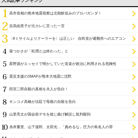
人気記事ランキング
高市首相の熊本地震視察は北朝鮮並みのプロパガンダ！
吉高由里子が元カレに言った一言
〈#ミサイルよりクーラーを〉は正しい 自民党が避難所へのエアコン
設置を遅らせてきた
葵つかさが「松潤とは終わった」と
星野源がエッセイで明かしていた音楽が政治に利用される危険性
震災支援のSMAPが熊本大地震に沈黙
田宮二郎自殺の真相を夫人が告白！
キンコメ高橋が法廷で母親の自殺を告白
山里亮太が国会前デモを捻じ曲げ解説し批判殺到
糸井重里、山下達郎、太田光…「責めるな」圧力の有名人の罪