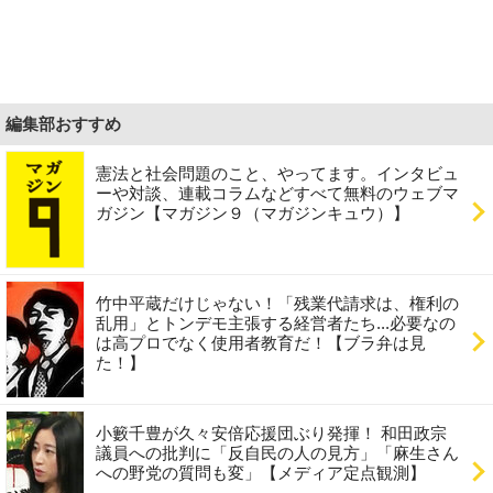
編集部おすすめ
憲法と社会問題のこと、やってます。インタビュ
ーや対談、連載コラムなどすべて無料のウェブマ
ガジン【マガジン９（マガジンキュウ）】
竹中平蔵だけじゃない！「残業代請求は、権利の
乱用」とトンデモ主張する経営者たち...必要なの
は高プロでなく使用者教育だ！【ブラ弁は見
た！】
小籔千豊が久々安倍応援団ぶり発揮！ 和田政宗
議員への批判に「反自民の人の見方」「麻生さん
への野党の質問も変」【メディア定点観測】