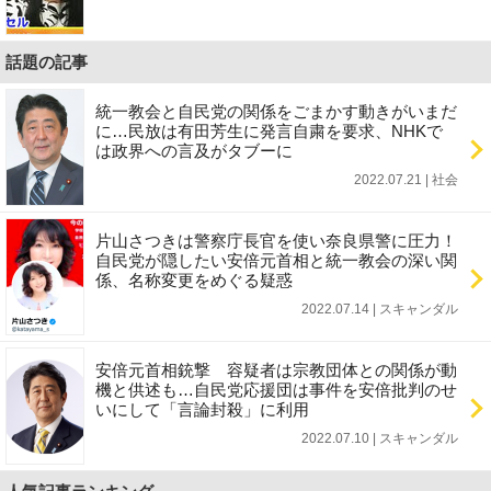
話題の記事
統一教会と自民党の関係をごまかす動きがいまだ
に…民放は有田芳生に発言自粛を要求、NHKで
は政界への言及がタブーに
2022.07.21 | 社会
片山さつきは警察庁長官を使い奈良県警に圧力！
自民党が隠したい安倍元首相と統一教会の深い関
係、名称変更をめぐる疑惑
2022.07.14 | スキャンダル
安倍元首相銃撃 容疑者は宗教団体との関係が動
機と供述も…自民党応援団は事件を安倍批判のせ
いにして「言論封殺」に利用
2022.07.10 | スキャンダル