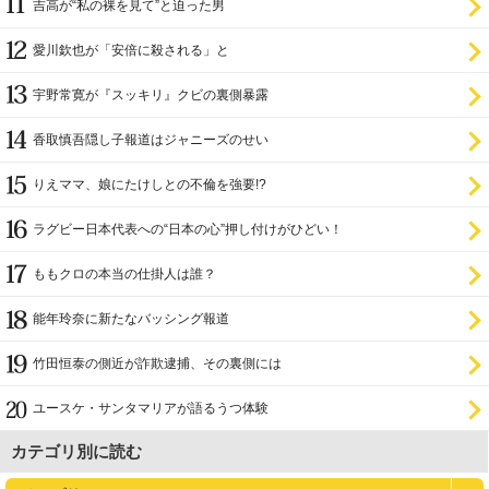
吉高が“私の裸を見て”と迫った男
愛川欽也が「安倍に殺される」と
宇野常寛が『スッキリ』クビの裏側暴露
香取慎吾隠し子報道はジャニーズのせい
りえママ、娘にたけしとの不倫を強要!?
ラグビー日本代表への“日本の心”押し付けがひどい！
ももクロの本当の仕掛人は誰？
能年玲奈に新たなバッシング報道
竹田恒泰の側近が詐欺逮捕、その裏側には
ユースケ・サンタマリアが語るうつ体験
カテゴリ別に読む