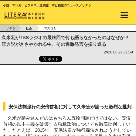
小説、マンガ、ビジネス、週刊誌…本と雑誌のニュース／リテラ
リテラ
社会
マスコミ
久米宏がTBSラジオの最終回で何も語らなかったのはなぜか？
圧力説がささやかれる中、その過激発言を振り返る
2020.06.29 01:59
安保法制強行の安倍首相に対して久米宏が語った激烈な批判
久米が踏み込んだのはもちろん五輪問題だけではない。安倍
首相の民主主義を破壊する独裁政治についても徹底批判してい
た。たとえば、2015年、安保法案が強行採決されようとしてい