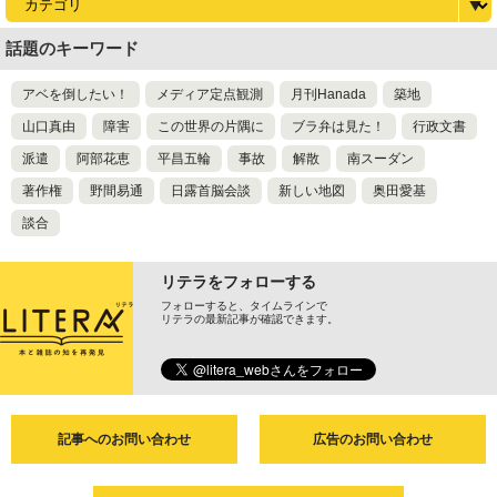
話題のキーワード
アベを倒したい！
メディア定点観測
月刊Hanada
築地
山口真由
障害
この世界の片隅に
ブラ弁は見た！
行政文書
派遣
阿部花恵
平昌五輪
事故
解散
南スーダン
著作権
野間易通
日露首脳会談
新しい地図
奥田愛基
談合
リテラをフォローする
フォローすると、タイムラインで
リテラの最新記事が確認できます。
記事へのお問い合わせ
広告のお問い合わせ