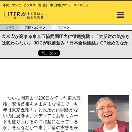
小説、マンガ、ビジネス、週刊誌…本と雑誌のニュース／リテラ
リテラ
芸能・エンタメ
スポーツ
久米宏が高まる東京五輪同調圧力に徹底抗戦！「大反対の気持ち
は変わらない」 JOCが戦前並み「日本全員団結」CP始めるなか
ついに開幕まで200日を切った東京五
輪。安倍首相もさまざまな場面で「今
年は東京五輪！」と政治とは関係がな
いのに息巻き、メディアもお祭りムー
ドを盛り上げるのに躍起になっている
が、そんななかで東京五輪の実態を表