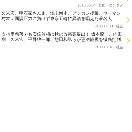
2018.08.04 | 芸能・エンタメ
久米宏、明石家さんま、鴻上尚史、アジカン後藤、ウーマン
村本…同調圧力に負けず東京五輪に異議を唱えた著名人
2017.08.11 | 社会
支持率急落でも安倍首相は秋の改憲案提出！ 坂本龍一、内田
樹、久米宏、平野啓一郎、想田和弘らが憲法軽視を徹底批判
2017.07.18 | 社会