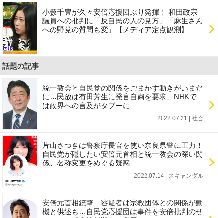
小籔千豊が久々安倍応援団ぶり発揮！ 和田政宗
議員への批判に「反自民の人の見方」「麻生さん
への野党の質問も変」【メディア定点観測】
話題の記事
統一教会と自民党の関係をごまかす動きがいまだ
に…民放は有田芳生に発言自粛を要求、NHKで
は政界への言及がタブーに
2022.07.21 | 社会
片山さつきは警察庁長官を使い奈良県警に圧力！
自民党が隠したい安倍元首相と統一教会の深い関
係、名称変更をめぐる疑惑
2022.07.14 | スキャンダル
安倍元首相銃撃 容疑者は宗教団体との関係が動
機と供述も…自民党応援団は事件を安倍批判のせ