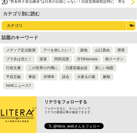
“男系男子皇位継承”は日本の伝統じゃない！旧皇室典範制定時に「男を
尊び女を卑む」と
カテゴリ別に読む
話題のキーワード
メディア定点観測
アベを倒したい！
築地
山口真由
障害
ブラ弁は見た！
派遣
阿部花恵
月刊Hanada
南スーダン
行政文書
この世界の片隅に
日露首脳会談
新しい地図
平昌五輪
事故
岸博幸
談合
火垂るの墓
解散
NHKニュース7
リテラをフォローする
フォローすると、タイムラインで
リテラの最新記事が確認できます。