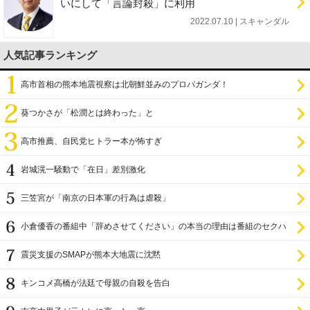
いにして「言論封殺」に利用
2022.07.10 | スキャンダル
人気記事ランキング
高市首相の熊本地震視察は北朝鮮並みのプロパガンダ！
葵つかさが「松潤とは終わった」と
高市推薦、自民党ヒトラー本が怖すぎ
岩城滉一騒動で「在日」差別激化
三笠宮が「南京の日本軍の行為は虐殺」
小倉優香の番組中「辞めさせてください」の本当の理由は番組のセクハ
ラ
震災支援のSMAPが熊本大地震に沈黙
キンコメ高橋が法廷で母親の自殺を告白