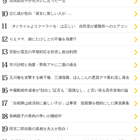
吉高由里子が元カレに言った一言
辻仁成が告白「彼女に新しい人が…」
〈#ミサイルよりクーラーを〉は正しい 自民党が避難所へのエアコン
設置を遅らせてきた
りえママ、娘にたけしとの不倫を強要!?
官邸が震災の早期対応を拒否し政治利用
市川沙耶と熱愛・野島アナに二股の過去
玉川徹を攻撃する橋下徹、三浦瑠麗、ほんこんの悪質デマ垂れ流し過去
中傷動画作成者が“顔出し”証言も「面識なし」と言い張る高市首相の論
理破綻
「自衛隊は経済的に厳しい子が」は事実 貧困層を標的にした隊員募集
長嶋親子の骨肉の争いが継続中
田宮二郎自殺の真相を夫人が告白！