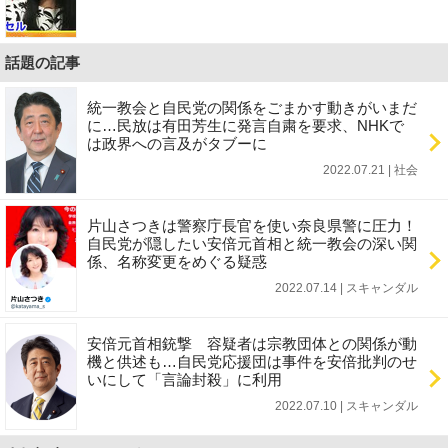
話題の記事
統一教会と自民党の関係をごまかす動きがいまだ
に…民放は有田芳生に発言自粛を要求、NHKで
は政界への言及がタブーに
2022.07.21 | 社会
片山さつきは警察庁長官を使い奈良県警に圧力！
自民党が隠したい安倍元首相と統一教会の深い関
係、名称変更をめぐる疑惑
2022.07.14 | スキャンダル
安倍元首相銃撃 容疑者は宗教団体との関係が動
機と供述も…自民党応援団は事件を安倍批判のせ
いにして「言論封殺」に利用
2022.07.10 | スキャンダル