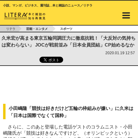
小説、マンガ、ビジネス、週刊誌…本と雑誌のニュース／リテラ
リテラ
芸能・エンタメ
スポーツ
久米宏が高まる東京五輪同調圧力に徹底抗戦！「大反対の気持ち
は変わらない」 JOCが戦前並み「日本全員団結」CP始めるなか
2020.01.19 12:57
小田嶋隆「競技は好きだけど五輪の枠組みが嫌い」に久米は
「日本は国際でなくて国粋」
さらに、このあと登場した電話ゲストのコラムニスト・小田
嶋隆氏が「競技は好きなんですけど、（オリンピックという）