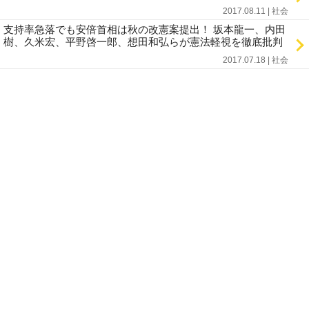
2017.08.11 | 社会
支持率急落でも安倍首相は秋の改憲案提出！ 坂本龍一、内田
樹、久米宏、平野啓一郎、想田和弘らが憲法軽視を徹底批判
2017.07.18 | 社会