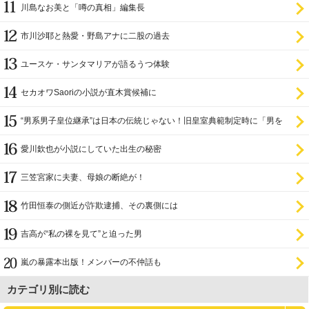
川島なお美と「噂の真相」編集長
市川沙耶と熱愛・野島アナに二股の過去
ユースケ・サンタマリアが語るうつ体験
セカオワSaoriの小説が直木賞候補に
“男系男子皇位継承”は日本の伝統じゃない！旧皇室典範制定時に「男を
尊び女を卑む」と
愛川欽也が小説にしていた出生の秘密
三笠宮家に夫妻、母娘の断絶が！
竹田恒泰の側近が詐欺逮捕、その裏側には
吉高が“私の裸を見て”と迫った男
嵐の暴露本出版！メンバーの不仲話も
カテゴリ別に読む