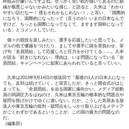
枠組みが嫌いんですよね。せっかく良い絵が描いてあるのに額
縁が最悪じゃないかみたいな感じ」と語ると、久米は「わかり
やすい話だな〜！ 僕もそれかもしれない！」と言い、「国際的
になろう、国際的になったって（言うのが）いまの日本なんで
すけど、ちっとも国際になってなくて、ますます国粋になって
いる」とコメントしていた。
個々の競技を楽しみたい、選手を応援したいと思っても、メ
ダルの色で優越をつけたり、ましてや選手に国を背負わせ、挙
げ句「全員団結」して応援しろと圧力をかけてくる……。久米
が語る「好きになれない」理由は、いま問題になっている「全
員団結」キャンペーンに如実にあらわれていると言っていい。
久米は2013年9月14日の放送回で「最後の1人の日本人になっ
ても、反対は続けていく」と宣言したが、きっと開会式がはじ
まっても、「全員団結」を迫る国家に歯向かい、メディア総動
員の同調圧力をはねのけ、久米は東京五輪の根本的な問題点や
疑問を投げかけてゆくに違いない。だが、こうした気骨ある放
送人や東京五輪の批判・疑問点をしっかり取り上げるメディア
がごくわずかであるということが、この国の最大の問題なの
だ。
（
編集部
）