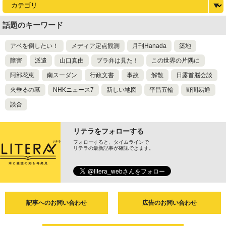
話題のキーワード
アベを倒したい！
メディア定点観測
月刊Hanada
築地
障害
派遣
山口真由
ブラ弁は見た！
この世界の片隅に
阿部花恵
南スーダン
行政文書
事故
解散
日露首脳会談
火垂るの墓
NHKニュース7
新しい地図
平昌五輪
野間易通
談合
リテラをフォローする
フォローすると、タイムラインで
リテラの最新記事が確認できます。
記事へのお問い合わせ
広告のお問い合わせ