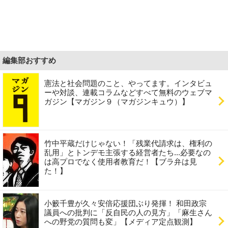
編集部おすすめ
憲法と社会問題のこと、やってます。インタビュ
ーや対談、連載コラムなどすべて無料のウェブマ
ガジン【マガジン９（マガジンキュウ）】
竹中平蔵だけじゃない！「残業代請求は、権利の
乱用」とトンデモ主張する経営者たち...必要なの
は高プロでなく使用者教育だ！【ブラ弁は見
た！】
小籔千豊が久々安倍応援団ぶり発揮！ 和田政宗
議員への批判に「反自民の人の見方」「麻生さん
への野党の質問も変」【メディア定点観測】