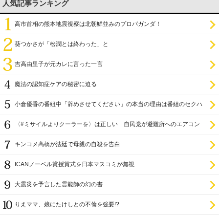
人気記事ランキング
高市首相の熊本地震視察は北朝鮮並みのプロパガンダ！
葵つかさが「松潤とは終わった」と
吉高由里子が元カレに言った一言
魔法の認知症ケアの秘密に迫る
小倉優香の番組中「辞めさせてください」の本当の理由は番組のセクハ
ラ
〈#ミサイルよりクーラーを〉は正しい 自民党が避難所へのエアコン
設置を遅らせてきた
キンコメ高橋が法廷で母親の自殺を告白
ICANノーベル賞授賞式を日本マスコミが無視
大震災を予言した霊能師の幻の書
りえママ、娘にたけしとの不倫を強要!?