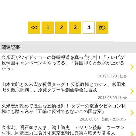
<<
1
2
3
4
次>
関連記事
久米宏がワイドショーの嫌韓報道を真っ向批判！「テレビが
反韓国キャンペーンをやってる」「韓国叩くと数字が上がる
から」
2019.08.20 | 社会
山本太郎と久米宏が反骨タッグ！ 安倍政権とカジノ、杉田水
脈を徹底批判し、原発タブーや創価学会に言及
2018.08.05 | 社会
久米宏が改めて激烈な五輪批判！ タブーの電通やゼネコン利
権にも踏み込み「五輪に反対できないこの国は変」
2018.08.04 | 芸能・エンタメ
久米宏、明石家さんま、鴻上尚史、アジカン後藤、ウーマン
村本…同調圧力に負けず東京五輪に異議を唱えた著名人