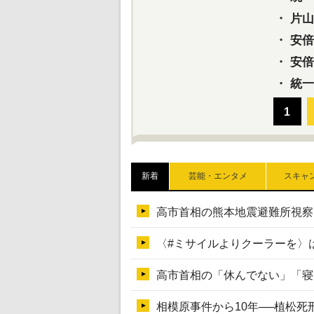
・
片山さ
・
安倍元
・
安倍晋
・
統一
新着
芸能・エンタメ
スキャ