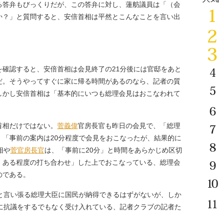
答弁もびっくりだが、この答弁に対し、蓮舫議員は「（会
か？」と質問すると、安倍首相は平然とこんなことを言い出
確認すると、安倍首相は会見終了の21分後には官邸をあと
だ。そうやってすぐに家に帰る時間があるのなら、記者の質
しかし安倍首相は「基本的にいつも総理会見はおこなわれて
首相だけではない。
菅義偉
官房長官も昨日の会見で、「総理
、「事前の案内は20分程度で会見をおこなったが、結果的に
相や
菅官房長官
は、「事前に20分」と時間をあらかじめ区切
、ある程度の打ち合わせ」した上でおこなっている、総理会
のである。
と言い張る総理大臣に国民が納得できるはずがないが、しか
見に抗議をするでもなく受け入れている、記者クラブの記者た