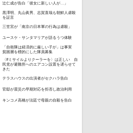
12
辻仁成が告白「彼女に新しい人が…」
黒澤明、丸山眞男、志賀直哉も朝鮮人虐殺
13
を証言
14
三笠宮が「南京の日本軍の行為は虐殺」
15
ユースケ・サンタマリアが語るうつ体験
「自衛隊は経済的に厳しい子が」は事実
16
貧困層を標的にした隊員募集
〈#ミサイルよりクーラーを〉は正しい 自
17
民党が避難所へのエアコン設置を遅らせて
きた
18
テラスハウスの出演者がセクハラ告白
19
官邸が震災の早期対応を拒否し政治利用
20
キンコメ高橋が法廷で母親の自殺を告白