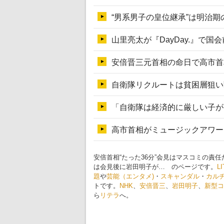
安倍首相“たった36分”会見はマスコミの責
は会見後に岩田明子が… のページです。
L
題
や
芸能（エンタメ)
・
スキャンダル
・
カル
トです。
NHK
、
安倍晋三
、
岩田明子
、
新型コ
ら
リテラ
へ。