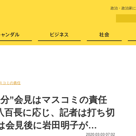
LITERA／リテラ 本と雑誌の
政治・政治家に
芸能・エンタメ
スキャンダル
ビジネ
スコミの責任
6分”会見はマスコミの責任
八百長に応じ、記者は打ち切
Kは会見後に岩田明子が…
2020.03.03 07:02