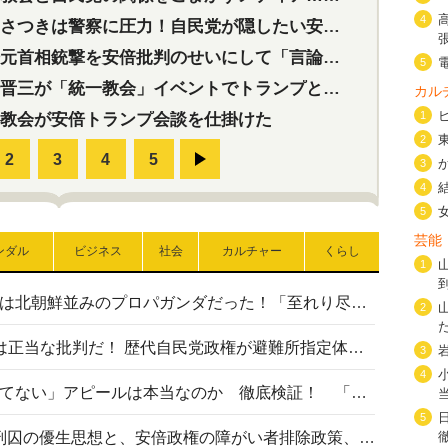
4
つきは警察に圧力！自民党が隠したい安倍元首相と統一教会の深い関係
首相銃撃を安倍批判のせいにして「言論封殺」に利用する自民党応援団
5
三が「統一教会」イベントでトランプと演説！同性婚や夫婦別姓を攻撃
カル
1
教会が安倍トランプ会談を仕掛けた
2
3
4
5
芸能
ンダル
ビジネス
社会
カルチャー
くらし
1
高市首相の熊本地震避難所視察は北朝鮮並みのプロパガンダだった！「至れり尽くせり」の選ばれた避難所の一方で実態は…
2
〈#ミサイルよりクーラーを〉は正当な批判だ！ 歴代自民党政権が避難所指定体育館へのエアコン設置を遅らせてきた客観的事実
3
4
高市首相の「休んでない」「寝てない」アピールは本当なのか 徹底検証！ 「資料読み込み」「アイロンがけ」も矛盾だらけ…
5
相模原事件から10年──植松死刑囚の優生思想と、安倍政権の障がい者排除政策、右派勢力の差別主義との関係を改めて問う