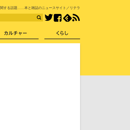
知を再発見
関する話題……本と雑誌のニュースサイト／リテラ
Facebook
feedly
RSS
Twitter
ス
社会
カルチャー
くらし