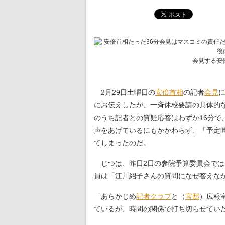
会見する安倍
2月29日土曜日の
安倍首相
の記者
会見
にお伝えしたが、一斉休校要請の具体的
のうち記者との質疑応答はわずか16分で
声をあげているにもかかわらず、「予定
てしまったのだ。
じつは、昨日2日の参院予算委員会では
員は「江川紹子さんの質問になぜ答えな
「あらかじめ
記者クラブ
と（
官邸
）広報
ているが、時間の関係で打ち切らせてい