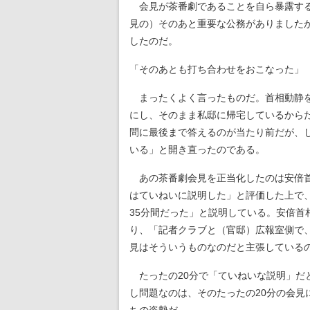
会見が茶番劇であることを自ら暴露する
見の）そのあと重要な公務がありました
したのだ。
「そのあとも打ち合わせをおこなった」
まったくよく言ったものだ。首相動静を
にし、そのまま私邸に帰宅しているから
問に最後まで答えるのが当たり前だが、
いる」と開き直ったのである。
あの茶番劇会見を正当化したのは安倍
はていねいに説明した」と評価した上で
35分間だった」と説明している。安倍首
り、「記者クラブと（官邸）広報室側で
見はそういうものなのだと主張している
たったの20分で「ていねいな説明」だ
し問題なのは、そのたったの20分の会