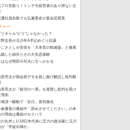
高プロ先取り！トンデモ経営者のあり得ない主
・
大ウソだらけの東京五輪！ 安倍・菅・森はどんな嘘を
張
・
五輪サッカー・久保建英が南アの陽性者に「僕らに損ではない」
電通社員自殺でも弘兼憲史が宴会芸賛美
・
五輪関係者が入国当日、築地を散歩！
チャー
ビリギャル“ビリ”じゃなかった？
・
五輪でIOCラウンジ以外にVIPルーム、広告代理店は物品購入
東野圭吾が元少年A手記めぐり抗議
かこさとしが安倍を「大本営の戦後版」と痛罵
結婚した綿矢りさの大失恋体験
女はなぜ岡田斗司夫に引っかかる
山里亮太が国会前デモを捻じ曲げ解説し批判殺
到
山里亮太が『銀河の一票』を賞賛し批判を受け
た理由
岩城滉一騒動で「在日」差別激化
小倉優香の番組中「辞めさせてください」の本
当の理由は番組のセクハラ
日の丸外しU-18日本代表に圧力の政治家に玉川
徹が「学徒出陣か」