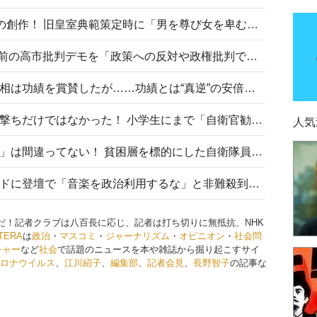
“男系男子の皇位継承”は明治期の創作！ 旧皇室典範策定時に「男を尊び女を卑むの慣習、人民の脳髄」とトンデモ論で女性天皇を否定
山里亮太が『DayDay.』で国会前の高市批判デモを「政策への反対や政権批判でない」と捻じ曲げ解説 デモ参加者から批判殺到
安倍晋三元首相の命日で高市首相は功績を賞賛したが……功績とは“真逆”の安倍元首相のトンデモ発言を振り返る
自衛隊リクルートは貧困層狙い撃ちだけではなかった！ 小学生にまで「自衛官勧誘」目的のパンフレット作成
人気
「自衛隊は経済的に厳しい子が」は間違ってない！ 貧困層を標的にした自衛隊員募集、やす子、山上被告も…日本でも進む“経済的徴兵制”
高市首相がミュージックアワードに登壇で「音楽を政治利用するな」と非難殺到！ MAJの国策的本質を批判する声も
任だ！記者クラブは八百長に応じ、記者は打ち切りに無抵抗、NHK
ITERA
は
政治
・
マスコミ
・
ジャーナリズム
・
オピニオン
・
社会問
チャー
など
社会
で話題のニュースを本や雑誌から掘り起こすサイ
ロナウイルス
、
江川紹子
、
編集部
、
記者会見
、
長野智子
の記事な