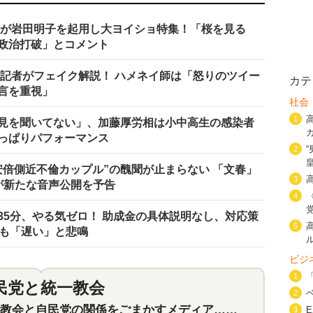
Kが岩田明子を起用し大ヨイショ特集！「桜を見る
政治打破」とコメント
子記者がフェイク解説！ ハメネイ師は「怒りのツイー
カテ
言を重視」
社会
1
見を聞いてない」、加藤厚労相は小中高生の感染者
っぱりパフォーマンス
2
安倍側近不倫カップル”の醜聞が止まらない 「文春」
3
が新たな音声公開を予告
4
35分、やる気ゼロ！ 助成金の具体説明なし、対応策
5
体も「遅い」と悲鳴
ビジ
1
民党と統一教会
特集
2
2
会と自民党の関係をごまかすメディア…民放は有田芳生に発言自粛を要求
3