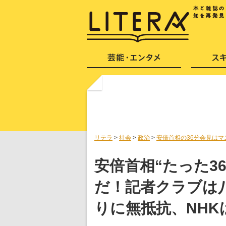
リテラ
>
社会
>
政治
>
安倍首相の36分会見はマ
安倍首相“たった3
だ！記者クラブは
りに無抵抗、NH