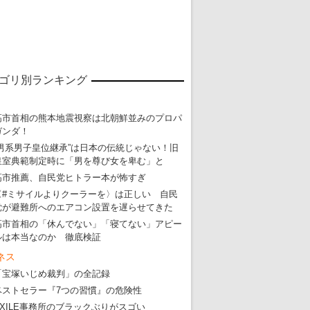
ゴリ別ランキング
高市首相の熊本地震視察は北朝鮮並みのプロパ
ガンダ！
“男系男子皇位継承”は日本の伝統じゃない！旧
皇室典範制定時に「男を尊び女を卑む」と
高市推薦、自民党ヒトラー本が怖すぎ
〈#ミサイルよりクーラーを〉は正しい 自民
党が避難所へのエアコン設置を遅らせてきた
高市首相の「休んでない」「寝てない」アピー
ルは本当なのか 徹底検証
ネス
「宝塚いじめ裁判」の全記録
東京五輪強行開催特別企画 大ウソだら
ベストセラー『7つの習慣』の危険性
・
五輪入場行進にすぎやまこういちの曲、杉田水脈のLGB
EXILE事務所のブラックぶりがスゴい