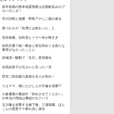
高市首相の熊本地震視察は北朝鮮並みのプ
1
ロパガンダ！
2
市川沙耶と熱愛・野島アナに二股の過去
3
葵つかさが「松潤とは終わった」と
4
高市推薦、自民党ヒトラー本が怖すぎ
自民圧勝で統一教会と萩生田めぐる新たな
5
事実がなかったことに
6
岩城滉一騒動で「在日」差別激化
7
吉高由里子が元カレに言った一言
8
田宮二郎自殺の真相を夫人が告白！
9
りえママ、娘にたけしとの不倫を強要!?
小倉優香の番組中「辞めさせてください」
10
の本当の理由は番組のセクハラ
玉川徹を攻撃する橋下徹、三浦瑠麗、ほん
11
こんの悪質デマ垂れ流し過去