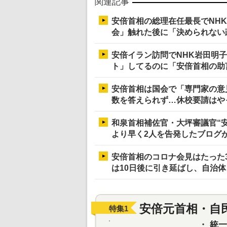
関連記事
安倍首相の総理在任最長でNH
会」触れた後に「決められない
安倍イラン訪問でNHK岩田明
ト」してるのに「安倍首相の助
安倍首相は国会で「専門家の意
数を答えられず…休校要請はや
和泉首相補佐官・大坪審議官“
より早く2人を告発したブログ
安倍首相のコロナ会見はたった
は10日後に引き延ばし、自治
安倍元首相・自
特集
1
・
統一教