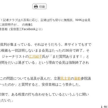
印刷
首相（安倍晋三Facebookより）
に批判が集まっている。それはそうだろう。本サイトでもすで
な根拠も一切説明しないまま会見はたったの36分で終了。そ
、ジャーナリストの
江川紹子
氏が「まだ質問あります！」と
時間をだいぶ過ぎている」という理由で会見は強制終了され
この問題についても追及が及んだ。立憲
民主党
の
蓮舫
参院議
かったのか」と質問すると、安倍首相はこう答弁した。
室側で、ある程度の打ち合わせをしているというふうに聞い
ただいた」
人気