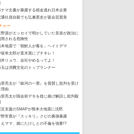
張
・
五輪サッカー・久保建英が南アの陽性者に「僕らに損ではない」
パナマ文書が暴露する税金逃れ日本企業
電通社員自殺でも弘兼憲史が宴会芸賛美
・
五輪関係者が入国当日、築地を散歩！
チャー
・
五輪でIOCラウンジ以外にVIPルーム、広告代理店は物品購入
星野源がエッセイで明かしていた音楽が政治に
利用される危険性
熊本地震で「朝鮮人が毒を」ヘイトデマ
伊坂幸太郎が直木賞にブチキレ！
朝井リョウ、会社やめるってよ！
埼玉は消費文化のトップランナー
山里亮太が『銀河の一票』を賞賛し批判を受け
た理由
山里亮太が国会前デモを捻じ曲げ解説し批判殺
到
震災支援のSMAPが熊本大地震に沈黙
宇野常寛が『スッキリ』クビの裏側暴露
りえママ、娘にたけしとの不倫を強要!?