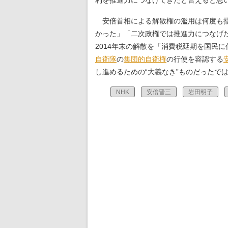
利を推進力につなげてきたと言えると思
安倍首相による解散権の濫用は何度も指
かった」「二次政権では推進力につなげ
2014年末の解散を「消費税延期を国民
自衛隊
の
集団的自衛権
の行使を容認する
し進めるための“大義なき”ものだったで
NHK
安倍晋三
岩田明子