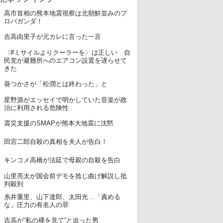
高市首相の熊本地震視察は北朝鮮並みのプ
1
ロパガンダ！
2
吉高由里子が元カレに言った一言
〈#ミサイルよりクーラーを〉は正しい 自
3
民党が避難所へのエアコン設置を遅らせて
きた
4
葵つかさが「松潤とは終わった」と
星野源がエッセイで明かしていた音楽が政
5
治に利用される危険性
6
震災支援のSMAPが熊本大地震に沈黙
7
田宮二郎自殺の真相を夫人が告白！
8
キンコメ高橋が法廷で母親の自殺を告白
山里亮太が国会前デモを捻じ曲げ解説し批
9
判殺到
糸井重里、山下達郎、太田光…「責める
10
な」圧力の有名人の罪
11
吉高が“私の裸を見て”と迫った男