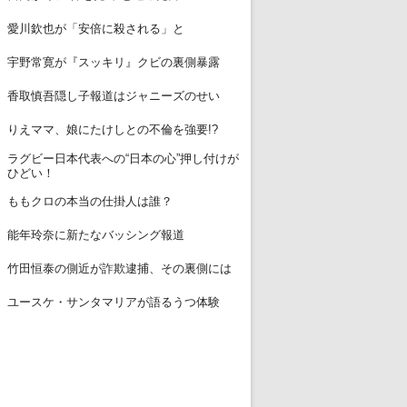
12
愛川欽也が「安倍に殺される」と
13
宇野常寛が『スッキリ』クビの裏側暴露
14
香取慎吾隠し子報道はジャニーズのせい
15
りえママ、娘にたけしとの不倫を強要!?
ラグビー日本代表への“日本の心”押し付けが
16
ひどい！
17
ももクロの本当の仕掛人は誰？
18
能年玲奈に新たなバッシング報道
19
竹田恒泰の側近が詐欺逮捕、その裏側には
20
ユースケ・サンタマリアが語るうつ体験