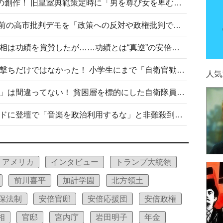
“男系男子の皇位継承”は明治期の創作！ 旧皇室典範策定時に「男を尊び女を卑むの慣習、人民の脳髄」とトンデモ論で女性天皇を否定
山里亮太が『DayDay.』で国会前の高市批判デモを「政策への反対や政権批判でない」と捻じ曲げ解説 デモ参加者から批判殺到
安倍晋三元首相の命日で高市首相は功績を賞賛したが……功績とは“真逆”の安倍元首相のトンデモ発言を振り返る
自衛隊リクルートは貧困層狙い撃ちだけではなかった！ 小学生にまで「自衛官勧誘」目的のパンフレット作成
人気
「自衛隊は経済的に厳しい子が」は間違ってない！ 貧困層を標的にした自衛隊員募集、やす子、山上被告も…日本でも進む“経済的徴兵制”
高市首相がミュージックアワードに登壇で「音楽を政治利用するな」と非難殺到！ MAJの国策的本質を批判する声も
アメリカ
インタビュー
トランプ大統領
前川喜平
加計学園
北方領土
保法制
安倍官邸
安倍応援団
安倍政権
相
官邸
宮内庁
岩田明子
年金