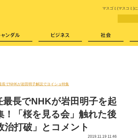
LITERA／リテラ 本と雑誌の
マスゴミ(マスコミ)
芸能・エンタメ
スキャンダル
ビジネ
最長でNHKが岩田明子解説でヨイショ特集
任最長でNHKが岩田明子を起
集！「桜を見る会」触れた後
政治打破」とコメント
2019.11.19 11:46