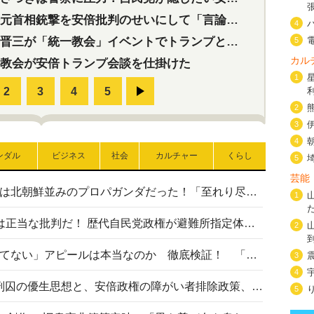
首相銃撃を安倍批判のせいにして「言論封殺」に利用する自民党応援団
4
三が「統一教会」イベントでトランプと演説！同性婚や夫婦別姓を攻撃
5
カル
教会が安倍トランプ会談を仕掛けた
1
2
3
4
ンダル
ビジネス
社会
カルチャー
くらし
5
芸能
高市首相の熊本地震避難所視察は北朝鮮並みのプロパガンダだった！「至れり尽くせり」の選ばれた避難所の一方で実態は…
1
〈#ミサイルよりクーラーを〉は正当な批判だ！ 歴代自民党政権が避難所指定体育館へのエアコン設置を遅らせてきた客観的事実
2
高市首相の「休んでない」「寝てない」アピールは本当なのか 徹底検証！ 「資料読み込み」「アイロンがけ」も矛盾だらけ…
3
4
相模原事件から10年──植松死刑囚の優生思想と、安倍政権の障がい者排除政策、右派勢力の差別主義との関係を改めて問う
5