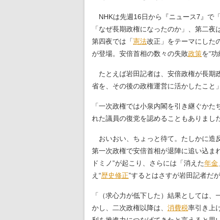
NHKは先週16日から『ニュース7』で
「なぜ長期政権になったのか」、第二夜
第四夜では「
憲法
改正」をテーマにした
が登場。安倍首相の数々の失敗
政策
を“
たとえば岩田記者は、安倍政権が長期政
省を、その後の政権運営に活かしたこと
「一次政権では小泉内閣を引き継ぐかた
れた議員の復党を認めることもありまし
おいおい、ちょっと待て。たしかに造反
第一次政権で安倍首相が退陣に追い込ま
ドミノ”が起こり、さらには「消えた
年金
え“
歴史修正
”するとはさすが岩田記者だ
「（求心力が低下した）結果としては、
かし、二次政権以降は、
消費税
率引き上