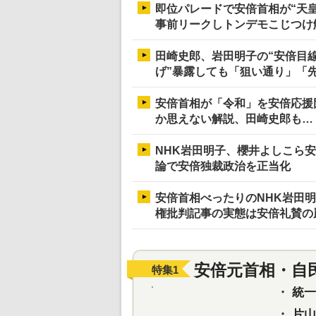
即位パレードで安倍首相が“天皇
事前リークしトンデモこじつけ
田崎史郎、岩田明子の“安倍目線
げ”暴露しても「狙い通り」「
安倍首相が「令和」を安倍応援
か思えない解説、田崎史郎も…
NHK岩田明子、櫻井よしこら
論で安倍独裁政治を正当化
安倍首相べったりのNHK岩田明
権批判記事の実態は安倍礼賛の
安倍元首相・自
特集
1
・
統一教
・
片山さ