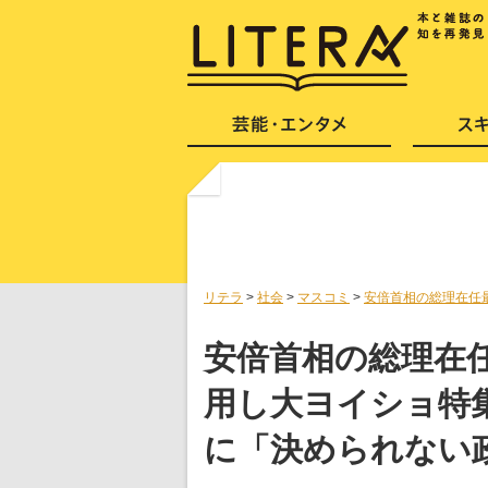
リテラ
>
社会
>
マスコミ
>
安倍首相の総理在任
安倍首相の総理在
用し大ヨイショ特
に「決められない