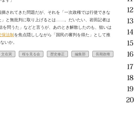
います」
摘されてきた問題だが、それを「一次政権では行使できな
た」と無批判に取り上げるとは……。だいたい、岩田記者は
に信を問うた」などと言うが、あのとき解散したのも、狙いは
安保法制
を焦点隠ししながら「国民の審判を得た」として推
はないか。
文在寅
桜を見る会
歴史修正
編集部
長期政権