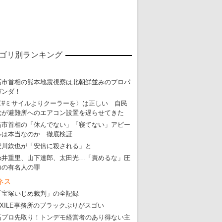
ゴリ別ランキング
高市首相の熊本地震視察は北朝鮮並みのプロパ
ガンダ！
〈#ミサイルよりクーラーを〉は正しい 自民
党が避難所へのエアコン設置を遅らせてきた
高市首相の「休んでない」「寝てない」アピー
ルは本当なのか 徹底検証
愛川欽也が「安倍に殺される」と
糸井重里、山下達郎、太田光…「責めるな」圧
力の有名人の罪
ネス
東京五輪強行開催特別企画 大ウソだら
「宝塚いじめ裁判」の全記録
・
五輪入場行進にすぎやまこういちの曲、杉田水脈のLGB
EXILE事務所のブラックぶりがスゴい
高プロ先取り！トンデモ経営者のあり得ない主
・
大ウソだらけの東京五輪！ 安倍・菅・森はどんな嘘を