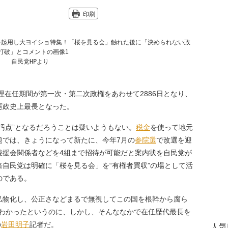
印刷
自民党HPより
理在任期間が第一次・第二次政権をあわせて2886日となり、
憲政史上最長となった。
汚点”となるだろうことは疑いようもない。
税金
を使って地元
題では、きょうになって新たに、今年7月の
参院選
で改選を迎
後援会関係者などを4組まで招待が可能だと案内状を自民党が
自民党は明確に「桜を見る会」を“有権者買収”の場として活
のである。
物化し、公正さなどまるで無視してこの国を根幹から腐ら
とわかったというのに、しかし、そんななかで在任歴代最長を
の
岩田明子
記者だ。
人気