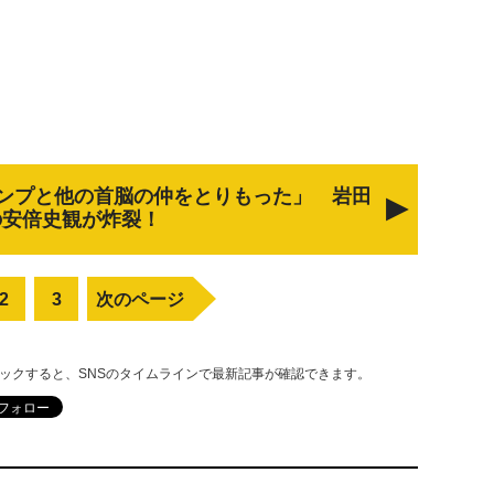
ンプと他の首脳の仲をとりもった」 岩田
の安倍史観が炸裂！
2
3
次のページ
リックすると、SNSのタイムラインで最新記事が確認できます。