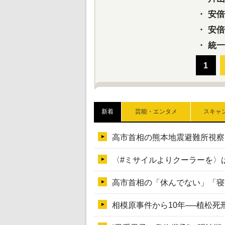
・
安倍元
・
安倍晋
・
統一
新着
芸能・エンタメ
スキャ