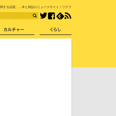
知を再発見
に関する話題……本と雑誌のニュースサイト／リテラ
Facebook
feedly
RSS
Twitter
ス
社会
カルチャー
くらし