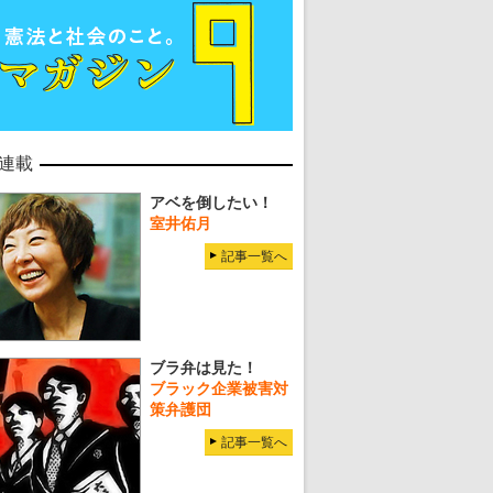
連載
アベを倒したい！
室井佑月
記事一覧へ
ブラ弁は見た！
ブラック企業被害対
策弁護団
記事一覧へ