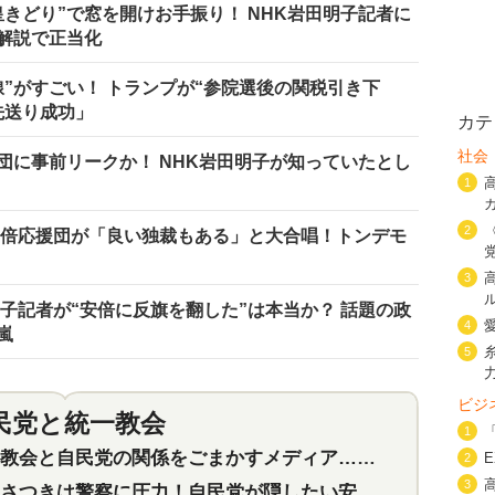
きどり”で窓を開けお手振り！ NHK岩田明子記者に
解説で正当化
”がすごい！ トランプが“参院選後の関税引き下
先送り成功」
カテ
社会
団に事前リークか！ NHK岩田明子が知っていたとし
1
2
安倍応援団が「良い独裁もある」と大合唱！トンデモ
3
子記者が“安倍に反旗を翻した”は本当か？ 話題の政
4
嵐
5
ビジ
民党と統一教会
特集
2
1
会と自民党の関係をごまかすメディア…民放は有田芳生に発言自粛を要求
2
3
つきは警察に圧力！自民党が隠したい安倍元首相と統一教会の深い関係