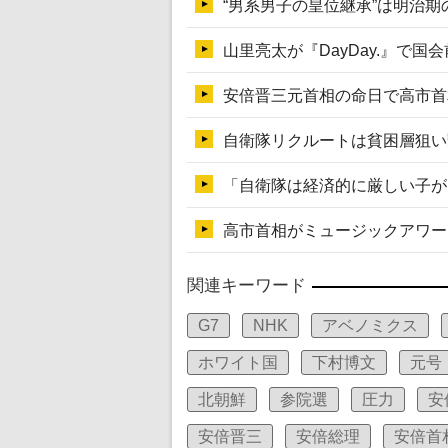
関連キーワード
G7
NHK
アベノミクス
ホワイト国
下村博文
元号
北朝鮮
参院選
圧力
安
安倍晋三
安倍総理
安倍首