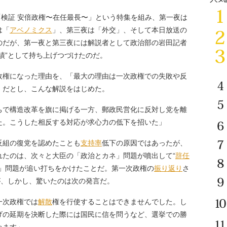
「検証 安倍政権〜在任最長〜」という特集を組み、第一夜は
は「
アベノミクス
」、第三夜は「外交」、そして本日放送の
のだが、第一夜と第三夜には解説者として政治部の岩田記者
功績”として持ち上げつづけたのだ。
権になった理由を、「最大の理由は一次政権での失敗や反
」だとし、こんな解説をはじめた。
ちで構造改革を旗に掲げる一方、郵政民営化に反対し党を離
た。こうした相反する対応が求心力の低下を招いた」
組の復党を認めたことも
支持率
低下の原因ではあったが、
れたのは、次々と大臣の「政治とカネ」問題が噴出して“
辞任
」問題が追い打ちをかけたことだ。第一次政権の
振り返り
さ
が、しかし、驚いたのは次の発言だ。
一次政権では
解散
権を行使することはできませんでした。し
げの延期を決断した際には国民に信を問うなど、選挙での勝