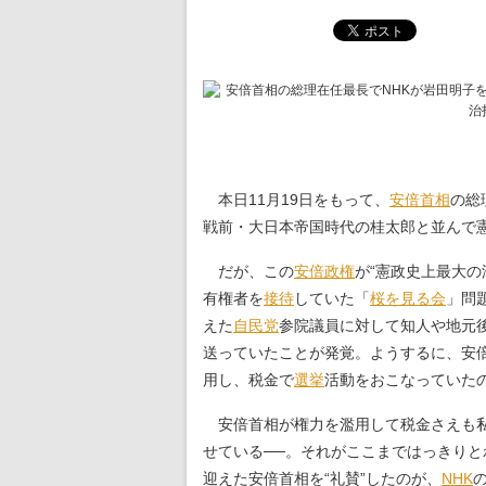
本日11月19日をもって、
安倍首相
の総
戦前・大日本帝国時代の桂太郎と並んで
だが、この
安倍政権
が“憲政史上最大の
有権者を
接待
していた「
桜を見る会
」問
えた
自民党
参院議員に対して知人や地元
送っていたことが発覚。ようするに、安倍
用し、税金で
選挙
活動をおこなっていた
安倍首相が権力を濫用して税金さえも私
せている──。それがここまではっきり
迎えた安倍首相を“礼賛”したのが、
NHK