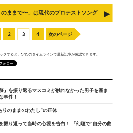
o〜ありのままで〜」は現代のプロテストソング
2
3
4
次のページ
リックすると、SNSのタイムラインで最新記事が確認できます。
跡」を振り返るマスコミが触れなかった男子を産ま
な事件！
ありのままのわたし”の正体
ングを振り返って当時の心境を告白！ 「幻聴で“自分の曲