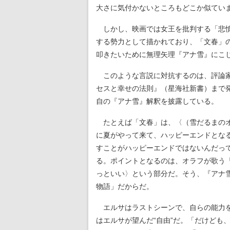
大さに気付かないところもどこか似てい
しかし、映画では女王を批判する「悲憤
する勢力として描かれており、「文春」
叩きたいために無理矢理『アナ雪』にこ
このような言説に対抗するのは、評論家
セスと幸せの法則』（星海社新書）まで
自の『アナ雪』解釈を披露している。
たとえば「文春」は、〈（雪だるまのオ
に夏がやって来て、ハッピーエンドとな
すことがハッピーエンドではないんだっ
る。ポイントとなるのは、オラフが歌う「
っといい〉という部分だ。そう、『アナ
物語」だからだ。
エルサはラストシーンで、自らの能力を
はエルサが望んだ“自由”だ。「だけども