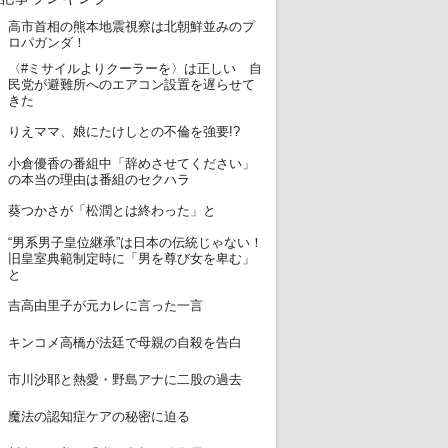
高市首相の熊本地震視察は北朝鮮並みのプ
1
ロパガンダ！
〈#ミサイルよりクーラーを〉は正しい 自
2
民党が避難所へのエアコン設置を遅らせて
きた
3
りえママ、娘にたけしとの不倫を強要!?
小倉優香の番組中「辞めさせてください」
4
の本当の理由は番組のセクハラ
5
葵つかさが「松潤とは終わった」と
“男系男子皇位継承”は日本の伝統じゃない！
6
旧皇室典範制定時に「男を尊び女を卑む」
と
7
吉高由里子が元カレに言った一言
8
キンコメ高橋が法廷で母親の自殺を告白
9
市川沙耶と熱愛・野島アナに二股の過去
10
魔法の認知症ケアの秘密に迫る