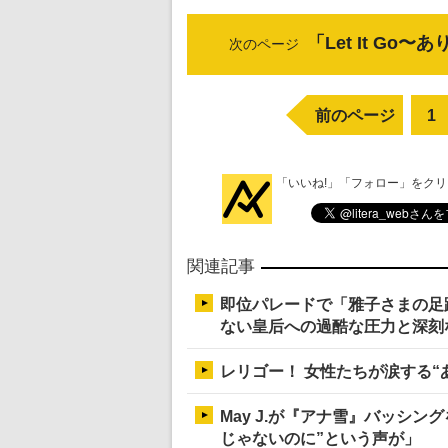
「Let It G
次のページ
前のページ
1
「いいね!」「フォロー」をク
関連記事
即位パレードで「雅子さまの足
ない皇后への過酷な圧力と深刻
レリゴー！ 女性たちが涙する“
May J.が『アナ雪』バッシ
じゃないのに”という声が」