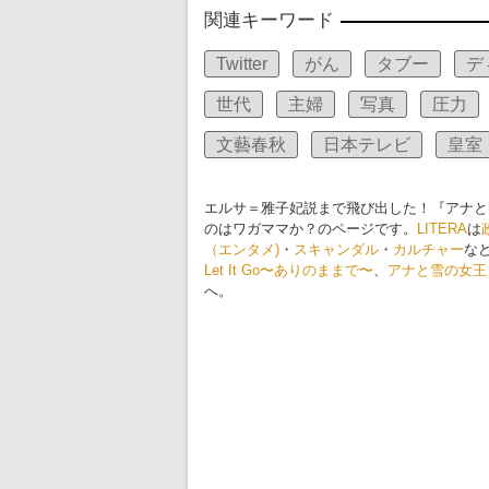
関連キーワード
Twitter
がん
タブー
デ
世代
主婦
写真
圧力
文藝春秋
日本テレビ
皇室
エルサ＝雅子妃説まで飛び出した！『アナと
のはワガママか？のページです。
LITERA
は
（エンタメ)
・
スキャンダル
・
カルチャー
な
Let It Go〜ありのままで〜
、
アナと雪の女王
へ。