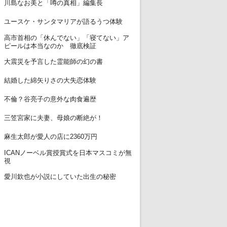
11
川島なお美と「噂の真相」編集長
12
ユースケ・サンタマリアが語るうつ体験
高市首相の「休んでない」「寝てない」ア
13
ピールは本当なのか 徹底検証
14
大震災を予言した霊能師の幻の書
15
結婚した綿矢りさの大失恋体験
16
不倫？谷亮子の意外な肉食遍歴
17
三笠宮家に夫妻、母娘の断絶が！
18
麻生太郎が愛人の店に2360万円
ICANノーベル賞授賞式を日本マスコミが無
19
視
20
愛川欽也が小説にしていた出生の秘密