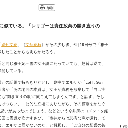
印刷
に似ている」「レリゴーは責任放棄の開き直りの
「
週刊文春
」（
文藝春秋
）がその少し後、6月19日号で「雅子
載したことからも明らかだろう。
と同じ雅子妃＝雪の女王説にたっていても、趣旨は逆で、
展開している。
の話題で持ちきりだとし、劇中でエルサが「Let It Go」
係者が「あの場面の本質は、女王が責務を放棄して『自己実
も“開き直りの歌”に聞こえてしまうんです」と話す。そし
あげつらい、「公的な立場にありながら、その役割をかなぐ
い思いがあったのでしょう」などという今井舞のコメントを紹
王国に雪嵐が吹きすさび、「市井からは悲痛な声が漏れ」て
は、エルサに届かないのだ」と解釈し、「ご自分の影響の甚
人気