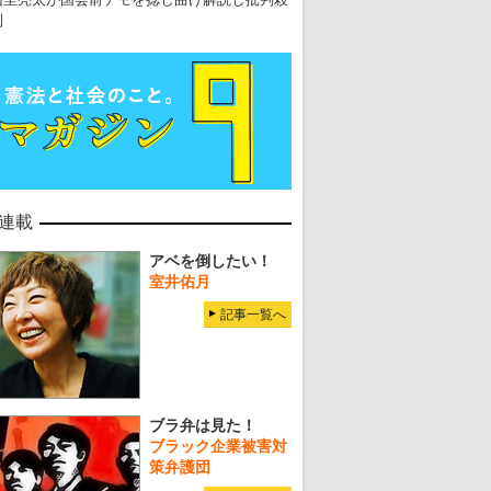
到
連載
アベを倒したい！
室井佑月
記事一覧へ
ブラ弁は見た！
ブラック企業被害対
策弁護団