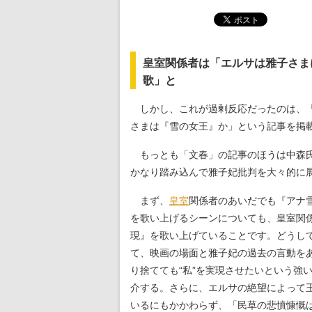
皇室関係者は「エルサは雅子さま
歌」と
しかし、これが過剰反応だったのは、
さまは『雪の女王』か」という記事を掲
もっとも「文春」の記事のほうは中森氏
かなり踏み込んで雅子妃批判を大々的に
まず、
皇室
関係者のあいだでも『アナ雪』
を歌い上げるシーンについても、皇室関
現』を歌い上げていることです。どうして
て、映画の場面と雅子妃の過去の言動を
り捨てても“私”を実現させたいという強
介する。さらに、エルサの絶望によって
いるにもかかわらず、「民草の悲憤慷慨