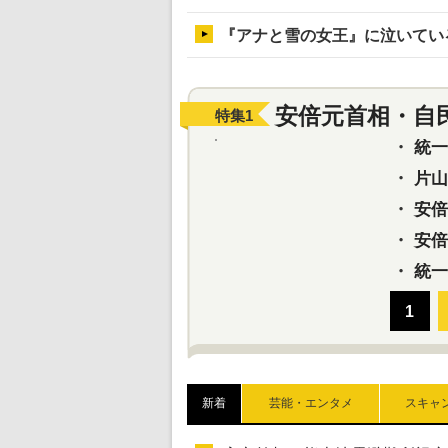
『アナと雪の女王』に泣いてい
安倍元首相・自
特集
1
・
統一教
・
片山さ
・
安倍元
・
安倍晋
・
統一
新着
芸能・エンタメ
スキャ