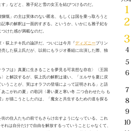
ます」などと、雅子妃と雪の女王を結びつけるのだ。
慷慨」の主は実体のない匿名、もしくは国を乗っ取ろうと
の記事の解釈は一面的すぎる。というか、いかにも雅子妃を
じつけた感が満載なのだ。
・荻上チキ氏の論評だ。ついには今月『
ディズニー
プリン
発売した荻上氏だが、以前にもラジオ番組に出演した際、独
ラフは）真夏に生きることを夢見る可哀想な存在〉〈王国
る〉と解説するが、荻上氏の解釈は違い、「エルサを夏に戻
ていうことが、実はオラフの登場によって証明される」と語
あこがれの夏」の歌詞〈暑い夏と寒い冬 二つ合わせたら も
雪』が描こうとしたのは、「魔女と共生するための道を探る
街の住人たちの前でもさらけ出すようになっている。これ
、それは自分だけで自由を解放するっていうことじゃなくて、