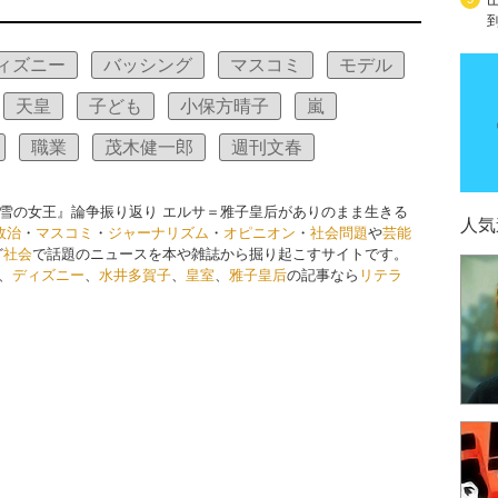
ィズニー
バッシング
マスコミ
モデル
天皇
子ども
小保方晴子
嵐
職業
茂木健一郎
週刊文春
雪の女王』論争振り返り エルサ＝雅子皇后がありのまま生きる
人気
政治
・
マスコミ
・
ジャーナリズム
・
オピニオン
・
社会問題
や
芸能
ど
社会
で話題のニュースを本や雑誌から掘り起こすサイトです。
、
ディズニー
、
水井多賀子
、
皇室
、
雅子皇后
の記事なら
リテラ