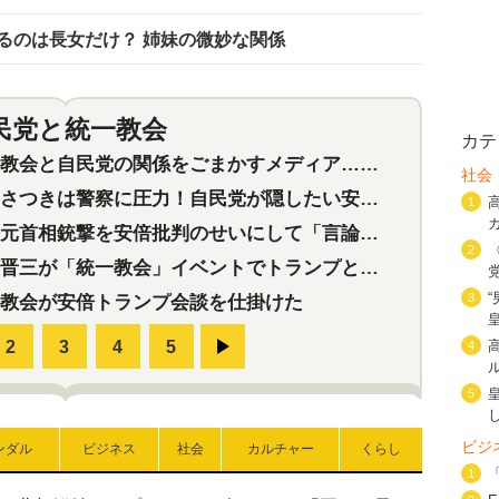
るのは長女だけ？ 姉妹の微妙な関係
民党と統一教会
特集
2
カテ
会と自民党の関係をごまかすメディア…民放は有田芳生に発言自粛を要求
社会
つきは警察に圧力！自民党が隠したい安倍元首相と統一教会の深い関係
1
首相銃撃を安倍批判のせいにして「言論封殺」に利用する自民党応援団
2
三が「統一教会」イベントでトランプと演説！同性婚や夫婦別姓を攻撃
3
教会が安倍トランプ会談を仕掛けた
4
5
ビジ
ンダル
ビジネス
社会
カルチャー
くらし
1