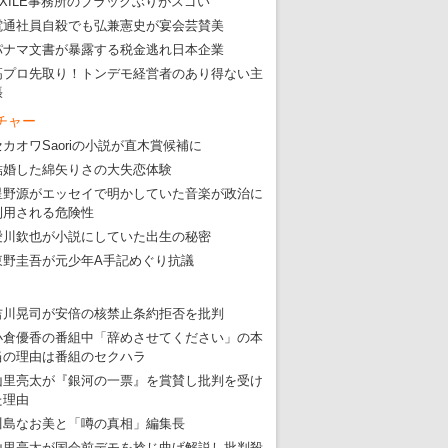
EXILE事務所のブラックぶりがスゴい
電通社員自殺でも弘兼憲史が宴会芸賛美
パナマ文書が暴露する税金逃れ日本企業
高プロ先取り！トンデモ経営者のあり得ない主
張
チャー
セカオワSaoriの小説が直木賞候補に
結婚した綿矢りさの大失恋体験
星野源がエッセイで明かしていた音楽が政治に
利用される危険性
愛川欽也が小説にしていた出生の秘密
東野圭吾が元少年A手記めぐり抗議
吉川晃司が安倍の核禁止条約拒否を批判
小倉優香の番組中「辞めさせてください」の本
当の理由は番組のセクハラ
山里亮太が『銀河の一票』を賞賛し批判を受け
た理由
川島なお美と「噂の真相」編集長
山里亮太が国会前デモを捻じ曲げ解説し批判殺