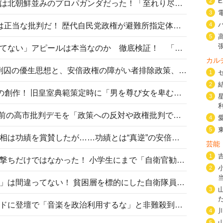
2
高市首相の熊本地震避難所視察は北朝鮮並みのプロパガンダだった！「至れり尽くせり」の選ばれた避難所の一方で実態は…
3
〈#ミサイルよりクーラーを〉は正当な批判だ！ 歴代自民党政権が避難所指定体育館へのエアコン設置を遅らせてきた客観的事実
4
5
高市首相の「休んでない」「寝てない」アピールは本当なのか 徹底検証！ 「資料読み込み」「アイロンがけ」も矛盾だらけ…
カル
相模原事件から10年──植松死刑囚の優生思想と、安倍政権の障がい者排除政策、右派勢力の差別主義との関係を改めて問う
1
2
“男系男子の皇位継承”は明治期の創作！ 旧皇室典範策定時に「男を尊び女を卑むの慣習、人民の脳髄」とトンデモ論で女性天皇を否定
3
山里亮太が『DayDay.』で国会前の高市批判デモを「政策への反対や政権批判でない」と捻じ曲げ解説 デモ参加者から批判殺到
4
5
安倍晋三元首相の命日で高市首相は功績を賞賛したが……功績とは“真逆”の安倍元首相のトンデモ発言を振り返る
芸能
1
自衛隊リクルートは貧困層狙い撃ちだけではなかった！ 小学生にまで「自衛官勧誘」目的のパンフレット作成
2
「自衛隊は経済的に厳しい子が」は間違ってない！ 貧困層を標的にした自衛隊員募集、やす子、山上被告も…日本でも進む“経済的徴兵制”
3
高市首相がミュージックアワードに登壇で「音楽を政治利用するな」と非難殺到！ MAJの国策的本質を批判する声も
4
5