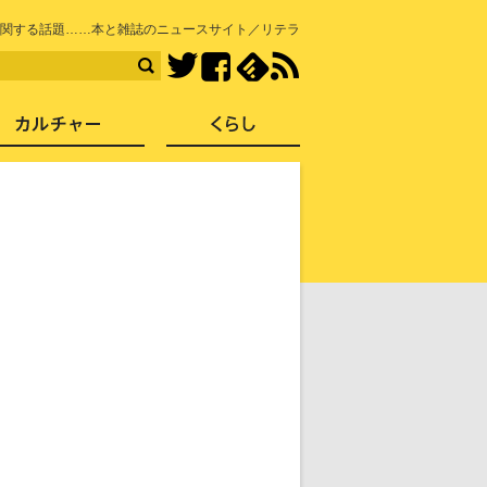
知を再発見
関する話題……本と雑誌のニュースサイト／リテラ
Facebook
feedly
RSS
Twitter
ス
社会
カルチャー
くらし