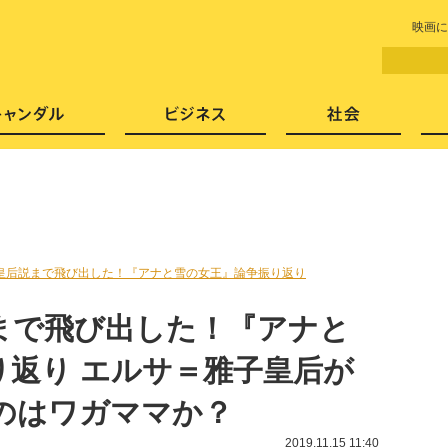
LITERA／リテラ 本と雑誌の
映画に
芸能・エンタメ
スキャンダル
ビジネ
皇后説まで飛び出した！『アナと雪の女王』論争振り返り
まで飛び出した！『アナと
り返り エルサ＝雅子皇后が
のはワガママか？
2019.11.15 11:40