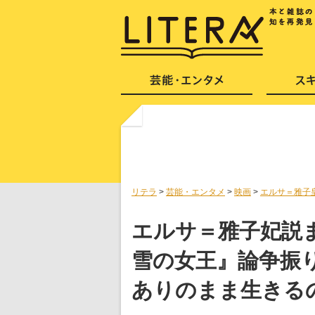
リテラ
>
芸能・エンタメ
>
映画
>
エルサ＝雅子
エルサ＝雅子妃説
雪の女王』論争振
ありのまま生きる