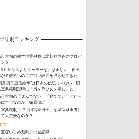
東京五輪強行開催特別企画 大ウソだら
ゴリ別ランキング
・
五輪入場行進にすぎやまこういちの曲、杉田水脈のLGB
・
大ウソだらけの東京五輪！ 安倍・菅・森はどんな嘘を
高市首相の熊本地震視察は北朝鮮並みのプロパ
ガンダ！
・
五輪サッカー・久保建英が南アの陽性者に「僕らに損ではない」
〈#ミサイルよりクーラーを〉は正しい 自民
・
五輪関係者が入国当日、築地を散歩！
党が避難所へのエアコン設置を遅らせてきた
“男系男子皇位継承”は日本の伝統じゃない！旧
・
五輪でIOCラウンジ以外にVIPルーム、広告代理店は物品購入
皇室典範制定時に「男を尊び女を卑む」と
高市首相の「休んでない」「寝てない」アピー
ルは本当なのか 徹底検証
皇室典範改正で「旧宮家男子」を皇位継承者に
して大丈夫なのか？
ネス
「宝塚いじめ裁判」の全記録