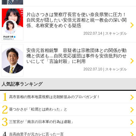
片山さつきは警察庁長官を使い奈良県警に圧力！
自民党が隠したい安倍元首相と統一教会の深い関
係、名称変更をめぐる疑惑
2022.07.14 | スキャンダル
安倍元首相銃撃 容疑者は宗教団体との関係が動
機と供述も…自民党応援団は事件を安倍批判のせ
いにして「言論封殺」に利用
2022.07.10 | スキャンダル
人気記事ランキング
高市首相の熊本地震視察は北朝鮮並みのプロパガンダ！
葵つかさが「松潤とは終わった」と
三笠宮が「南京の日本軍の行為は虐殺」
吉高由里子が元カレに言った一言