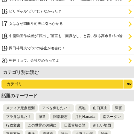
尊び女を卑む」と
ビリギャル“ビリ”じゃなかった？
女はなぜ岡田斗司夫に引っかかる
中傷動画作成者が“顔出し”証言も「面識なし」と言い張る高市首相の論
理破綻
岡田斗司夫“ゲス”の秘密が著書に！
朝井リョウ、会社やめるってよ！
カテゴリ別に読む
話題のキーワード
メディア定点観測
アベを倒したい！
築地
山口真由
障害
ブラ弁は見た！
派遣
阿部花恵
月刊Hanada
南スーダン
行政文書
この世界の片隅に
日露首脳会談
新しい地図