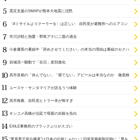
震災支援のSMAPが熊本大地震に沈黙
〈#ミサイルよりクーラーを〉は正しい 自民党が避難所へのエアコン
設置を遅らせてきた
市川沙耶と熱愛・野島アナに二股の過去
小倉優香の番組中「辞めさせてください」の本当の理由は番組のセクハ
ラ
岩城滉一騒動で「在日」差別激化
高市首相の「休んでない」「寝てない」アピールは本当なのか 徹底検
証
ユースケ・サンタマリアが語るうつ体験
高市推薦、自民党ヒトラー本が怖すぎ
キンコメ高橋が法廷で母親の自殺を告白
EXILE事務所のブラックぶりがスゴい
“男系男子皇位継承”は日本の伝統じゃない！旧皇室典範制定時に「男を