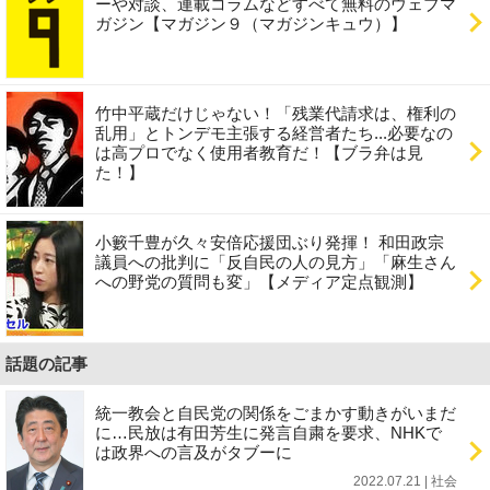
ーや対談、連載コラムなどすべて無料のウェブマ
ガジン【マガジン９（マガジンキュウ）】
竹中平蔵だけじゃない！「残業代請求は、権利の
乱用」とトンデモ主張する経営者たち...必要なの
は高プロでなく使用者教育だ！【ブラ弁は見
た！】
小籔千豊が久々安倍応援団ぶり発揮！ 和田政宗
議員への批判に「反自民の人の見方」「麻生さん
への野党の質問も変」【メディア定点観測】
話題の記事
統一教会と自民党の関係をごまかす動きがいまだ
に…民放は有田芳生に発言自粛を要求、NHKで
は政界への言及がタブーに
2022.07.21 | 社会