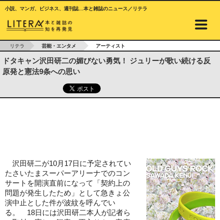
小説、マンガ、ビジネス、週刊誌…本と雑誌のニュース／リテラ
リテラ
芸能・エンタメ
アーティスト
ドタキャン沢田研二の媚びない勇気！ ジュリーが歌い続ける反
原発と憲法9条への思い
沢田研二が10月17日に予定されてい
たさいたまスーパーアリーナでのコン
サートを開演直前になって「契約上の
問題が発生したため」として急きょ公
演中止とした件が波紋を呼んでい
る。 18日には沢田研二本人が記者ら