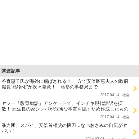
関連記事
谷査恵子氏が海外に飛ばされる？ 一方で安倍昭恵夫人の政府
職員“私物化”が次々発覚！ 私塾の事務局まで
2017.04.14 | 社会
ヤフー「教育勅語」アンケートで、インチキ現代語訳を拡
散！ 元生長の家シンパが危険な本質を隠すため作成したもの
2017.04.14 | 社会
暴力団、スパイ、安倍首相父の懐刀…なべおさみの自伝がヤ
バい！