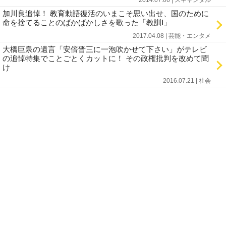
2014.07.06 | スキャンダル
加川良追悼！ 教育勅語復活のいまこそ思い出せ、国のために
命を捨てることのばかばかしさを歌った「教訓Ⅰ」
2017.04.08 | 芸能・エンタメ
大橋巨泉の遺言「安倍晋三に一泡吹かせて下さい」がテレビ
の追悼特集でことごとくカットに！ その政権批判を改めて聞
け
2016.07.21 | 社会