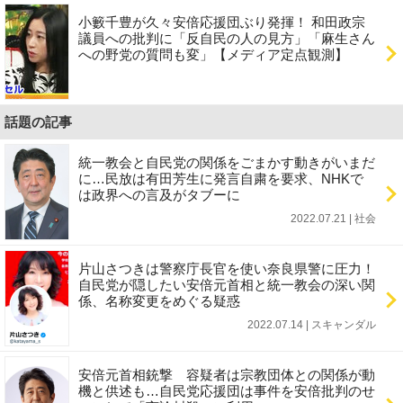
小籔千豊が久々安倍応援団ぶり発揮！ 和田政宗
議員への批判に「反自民の人の見方」「麻生さん
への野党の質問も変」【メディア定点観測】
話題の記事
統一教会と自民党の関係をごまかす動きがいまだ
に…民放は有田芳生に発言自粛を要求、NHKで
は政界への言及がタブーに
2022.07.21 | 社会
片山さつきは警察庁長官を使い奈良県警に圧力！
自民党が隠したい安倍元首相と統一教会の深い関
係、名称変更をめぐる疑惑
2022.07.14 | スキャンダル
安倍元首相銃撃 容疑者は宗教団体との関係が動
機と供述も…自民党応援団は事件を安倍批判のせ