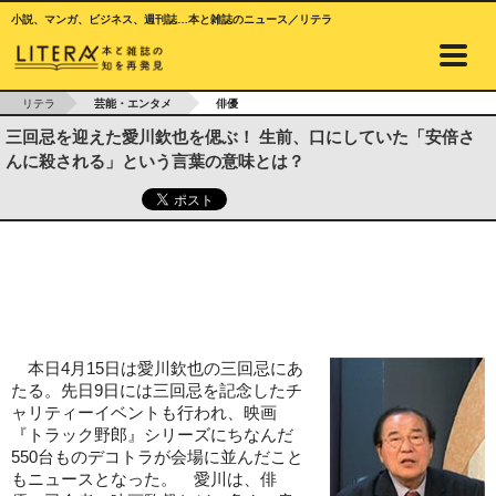
小説、マンガ、ビジネス、週刊誌…本と雑誌のニュース／リテラ
リテラ
芸能・エンタメ
俳優
三回忌を迎えた愛川欽也を偲ぶ！ 生前、口にしていた「安倍さ
んに殺される」という言葉の意味とは？
本日4月15日は愛川欽也の三回忌にあ
たる。先日9日には三回忌を記念したチ
ャリティーイベントも行われ、映画
『トラック野郎』シリーズにちなんだ
550台ものデコトラが会場に並んだこと
もニュースとなった。 愛川は、俳