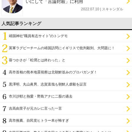
いにして「言論封殺」に利用
2022.07.10 | スキャンダル
人気記事ランキング
靖国神社“職員有志サイト”のトンデモ
英軍ラグビーチームの靖国訪問にイギリスで批判殺到、大問題に！
葵つかさが「松潤とは終わった」と
高市首相の熊本地震視察は北朝鮮並みのプロパガンダ！
黒澤明、丸山眞男、志賀直哉も朝鮮人虐殺を証言
市川沙耶と熱愛・野島アナに二股の過去
吉高由里子が元カレに言った一言
高市推薦、自民党ヒトラー本が怖すぎ