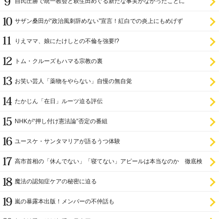
自民圧勝で統一教会と萩生田めぐる新たな事実がなかったことに
サザン桑田が“政治風刺辞めない”宣言！紅白での炎上にもめげず
りえママ、娘にたけしとの不倫を強要!?
トム・クルーズもハマる宗教の裏
お笑い芸人「薬物をやらない」自慢の無自覚
たかじん「在日」ルーツ迫る評伝
NHKが“押し付け憲法論”否定の番組
ユースケ・サンタマリアが語るうつ体験
高市首相の「休んでない」「寝てない」アピールは本当なのか 徹底検
証
魔法の認知症ケアの秘密に迫る
嵐の暴露本出版！メンバーの不仲話も