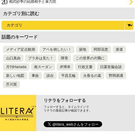
相武紗季の結婚相手と暴力団
カテゴリ別に読む
話題のキーワード
メディア定点観測
アベを倒したい！
築地
阿部花恵
派遣
山口真由
ブラ弁は見た！
障害
この世界の片隅に
月刊Hanada
南スーダン
岸博幸
行政文書
日露首脳会談
新しい地図
事故
談合
平昌五輪
火垂るの墓
野間易通
芥川賞
リテラをフォローする
フォローすると、タイムラインで
リテラの最新記事が確認できます。