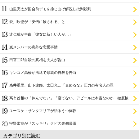
山里亮太が国会前デモを捻じ曲げ解説し批判殺到
愛川欽也が「安倍に殺される」と
辻仁成が告白「彼女に新しい人が…」
嵐メンバーの意外な恋愛事情
田宮二郎自殺の真相を夫人が告白！
キンコメ高橋が法廷で母親の自殺を告白
糸井重里、山下達郎、太田光…「責めるな」圧力の有名人の罪
高市首相の「休んでない」「寝てない」アピールは本当なのか 徹底検
証
ユースケ・サンタマリアが語るうつ体験
宇野常寛が『スッキリ』クビの裏側暴露
カテゴリ別に読む