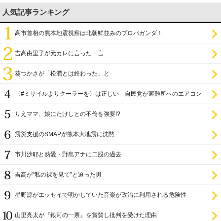
人気記事ランキング
高市首相の熊本地震視察は北朝鮮並みのプロパガンダ！
吉高由里子が元カレに言った一言
葵つかさが「松潤とは終わった」と
〈#ミサイルよりクーラーを〉は正しい 自民党が避難所へのエアコン
設置を遅らせてきた
りえママ、娘にたけしとの不倫を強要!?
震災支援のSMAPが熊本大地震に沈黙
市川沙耶と熱愛・野島アナに二股の過去
吉高が“私の裸を見て”と迫った男
星野源がエッセイで明かしていた音楽が政治に利用される危険性
山里亮太が『銀河の一票』を賞賛し批判を受けた理由