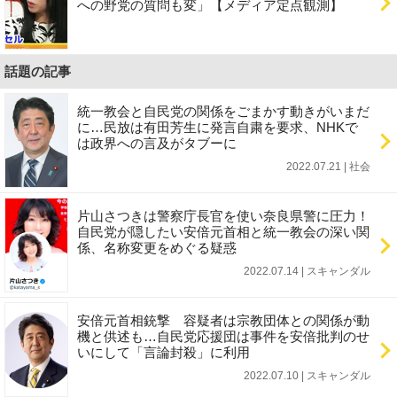
への野党の質問も変」【メディア定点観測】
話題の記事
統一教会と自民党の関係をごまかす動きがいまだ
に…民放は有田芳生に発言自粛を要求、NHKで
は政界への言及がタブーに
2022.07.21 | 社会
片山さつきは警察庁長官を使い奈良県警に圧力！
自民党が隠したい安倍元首相と統一教会の深い関
係、名称変更をめぐる疑惑
2022.07.14 | スキャンダル
安倍元首相銃撃 容疑者は宗教団体との関係が動
機と供述も…自民党応援団は事件を安倍批判のせ
いにして「言論封殺」に利用
2022.07.10 | スキャンダル