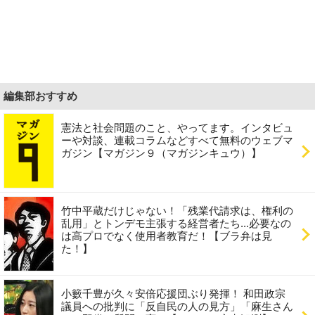
編集部おすすめ
憲法と社会問題のこと、やってます。インタビュ
ーや対談、連載コラムなどすべて無料のウェブマ
ガジン【マガジン９（マガジンキュウ）】
竹中平蔵だけじゃない！「残業代請求は、権利の
乱用」とトンデモ主張する経営者たち...必要なの
は高プロでなく使用者教育だ！【ブラ弁は見
た！】
小籔千豊が久々安倍応援団ぶり発揮！ 和田政宗
議員への批判に「反自民の人の見方」「麻生さん