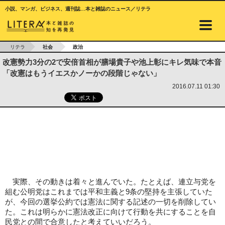
小説、マンガ、ビジネス、週刊誌…本と雑誌のニュース／リテラ
リテラ
社会
政治
改憲勢力3分の2で安倍首相が膳場貴子や池上彰にキレ気味で本音
「改憲はもうイエスかノーかの段階じゃない」
2016.07.11 01:30
実際、その動きは着々と進んでいた。たとえば、連立与党を
組む公明党はこれまでは平和主義と9条の堅持を主張していた
が、今回の選挙公約では憲法に関する記述の一切を削除してい
た。これは明らかに憲法改正に向けて行動を共にすることを自
民党との間で合意したと考えていいだろう。