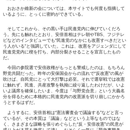
おおさか維新の会については、本サイトでも何度も指摘して
いるように、とっくに密約ができている。
そしてこれから、その黒い手は民進党内に伸びていくだろ
う。先にも触れたとおり、安倍首相はテレ朝やTBS、フジテレ
ビなどのインタビューでも“民進党のなかにも改憲すべきだとい
う人がいる”と強調していた。これは、改憲をアジェンダにして
民進党党内に楔を打ち、内部分裂させることを宣言したもの
だ。
今回の参院選で安倍政権がもっとも警戒したのは、もちろん
野党共闘だった。昨年の安保国会からの流れで“反改憲”の風が
吹けば、自民党にとって大打撃は必至。それで選挙戦では改憲
に触れず、民進、共産攻撃を執拗に繰り返したわけだが、いよ
いよ議席を確保したいま、今度は「与野党合意」という大義名
分を得るために本格的に民進党内の改憲派を切り崩しにかかろ
うとするはずだ。
ようするに、安倍首相は“憲法審査会で議論する”などと言っ
ているが、その本質は「議論」などという上等なものではな
く、さまざまな謀略を張りめぐらした“反・安倍改憲”の民意が