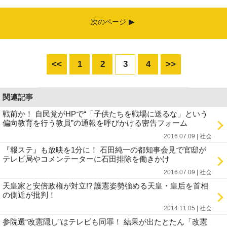
次のページ
<<
1
2
3
4
>>
関連記事
戦前か！ 自民党がHPで“「子供たちを戦場に送るな」という
偏向教育を行う教員”の通報を呼びかける密告フォーム
2016.07.09 | 社会
『報ステ』も放映を1分に！ 石田純一の都知事会見で官邸が
テレビ局やコメンテーターに石田排除を働きかけ
2016.07.09 | 社会
天皇家と安倍政権が対立!? 護憲姿勢強める天皇・皇后を首相
の側近が批判！
2014.11.05 | 社会
参院選“改憲隠し”はテレビも同罪！ 結果が出たとたん「改憲