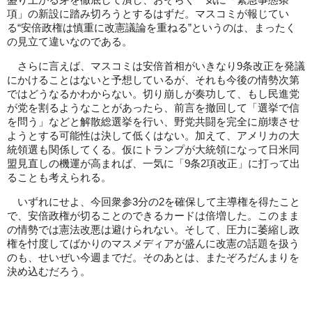
盛り上がる芽を徹底して潰し、おそらく一気に「緊急事態条
項」の新設に踏み切ろうとするはずだ。マスコミが報じてい
る“安倍政権は慎重に改憲議論を重ねる”というのは、まったく
の見立て違いなのである。
さらに言えば、マスコミは安倍首相がいきなり9条改正を発議
にかけることはないと予想しているが、それも今後の情勢次第
ではどうなるかわからない。切り崩しが奏功して、もし民進党
が党を割るようなことがあったら、前言を撤回して「選挙で信
を問う」などと解散総選挙を行い、野党共闘を完全に崩壊させ
ようとする可能性は決して低くはない。加えて、アメリカの大
統領選も関係してくる。仮にトランプが大統領になって日米同
盟見直しの機運が高まれば、一気に「9条2項改正」に打って出
ることも考えられる。
いずれにせよ、今回衆参3分の2を確保して主導権を得たこと
で、安倍政権が切ることのできるカードは倍増した。このまま
の情勢では憲法改悪は避けられない。そして、圧力に萎縮し政
権を忖度してばかりのマスメディアが盛んに改憲の話題を扱う
のも、せいぜい今週までだ。そのあとは、またぞろだんまりを
決め込むだろう。