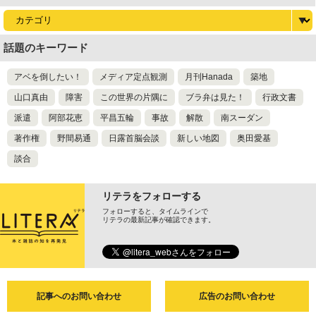
話題のキーワード
アベを倒したい！
メディア定点観測
月刊Hanada
築地
山口真由
障害
この世界の片隅に
ブラ弁は見た！
行政文書
派遣
阿部花恵
平昌五輪
事故
解散
南スーダン
著作権
野間易通
日露首脳会談
新しい地図
奥田愛基
談合
リテラをフォローする
フォローすると、タイムラインで
リテラの最新記事が確認できます。
記事へのお問い合わせ
広告のお問い合わせ