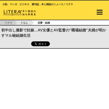
小説、マンガ、ビジネス、週刊誌…本と雑誌のニュース／リテラ
リテラ
くらし
恋愛・結婚
初中出し撮影で妊娠…AV女優とAV監督の“職場結婚”夫婦が明か
すマル秘結婚生活