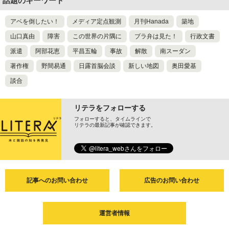
話題のキーワード
アベを倒したい！
メディア定点観測
月刊Hanada
築地
山口真由
障害
この世界の片隅に
ブラ弁は見た！
行政文書
派遣
阿部花恵
平昌五輪
事故
解散
南スーダン
著作権
野間易通
日露首脳会談
新しい地図
奥田愛基
談合
リテラをフォローする
フォローすると、タイムラインで
リテラの最新記事が確認できます。
記事へのお問い合わせ
広告のお問い合わせ
運営者情報