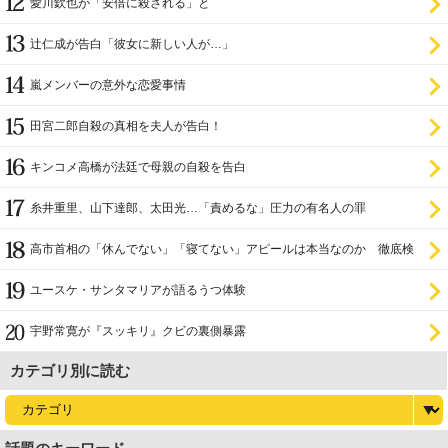
愛川欽也が「安倍に殺される」と
辻仁成が告白「彼女に新しい人が…」
嵐メンバーの意外な恋愛事情
田宮二郎自殺の真相を夫人が告白！
キンコメ高橋が法廷で母親の自殺を告白
糸井重里、山下達郎、太田光…「責めるな」圧力の有名人の罪
高市首相の「休んでない」「寝てない」アピールは本当なのか 徹底検
証
ユースケ・サンタマリアが語るうつ体験
宇野常寛が『スッキリ』クビの裏側暴露
カテゴリ別に読む