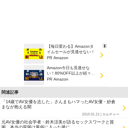
【毎日変わる】Amazonタ
Ads
イムセールが見逃せない！
by
PR Amazon
logly
Amazon今日も見逃せな
い！80%OFF以上が続々登
場
PR Amazon
関連記事
「14歳でAV女優を志した」さんまもハマったAV女優・紗倉
まなが抱える闇
2015.01.21 | カルチャー
元AV女優の社会学者・鈴木涼美が語るセックスワークと貧
困…本当の貧困は風俗に入った後に