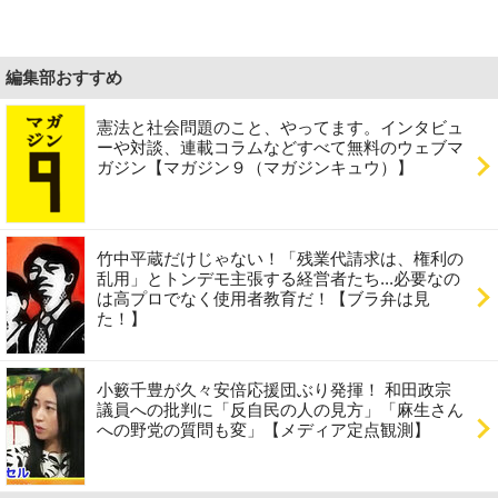
編集部おすすめ
憲法と社会問題のこと、やってます。インタビュ
ーや対談、連載コラムなどすべて無料のウェブマ
ガジン【マガジン９（マガジンキュウ）】
竹中平蔵だけじゃない！「残業代請求は、権利の
乱用」とトンデモ主張する経営者たち...必要なの
は高プロでなく使用者教育だ！【ブラ弁は見
た！】
小籔千豊が久々安倍応援団ぶり発揮！ 和田政宗
議員への批判に「反自民の人の見方」「麻生さん
への野党の質問も変」【メディア定点観測】