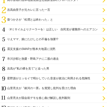
高市首相の熊本地震視察は北朝鮮並みのプロパガンダ！
吉高由里子が元カレに言った一言
葵つかさが「松潤とは終わった」と
〈#ミサイルよりクーラーを〉は正しい 自民党が避難所へのエアコン
設置を遅らせてきた
りえママ、娘にたけしとの不倫を強要!?
震災支援のSMAPが熊本大地震に沈黙
市川沙耶と熱愛・野島アナに二股の過去
吉高が“私の裸を見て”と迫った男
星野源がエッセイで明かしていた音楽が政治に利用される危険性
山里亮太が『銀河の一票』を賞賛し批判を受けた理由
山里亮太が国会前デモを捻じ曲げ解説し批判殺到