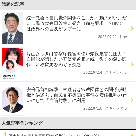
話題の記事
統一教会と自民党の関係をごまかす動きがいまだ
に…民放は有田芳生に発言自粛を要求、NHKで
は政界への言及がタブーに
2022.07.21 | 社会
片山さつきは警察庁長官を使い奈良県警に圧力！
自民党が隠したい安倍元首相と統一教会の深い関
係、名称変更をめぐる疑惑
2022.07.14 | スキャンダル
安倍元首相銃撃 容疑者は宗教団体との関係が動
機と供述も…自民党応援団は事件を安倍批判のせ
いにして「言論封殺」に利用
2022.07.10 | スキャンダル
人気記事ランキング