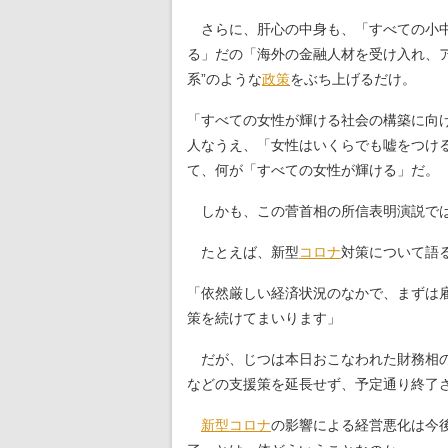
さらに、肝心の中身も、「すべての小
る」だの「海外の金融人材を受け入れ、
系”のような
政策
をぶち上げるだけ。
「すべての女性が輝ける社会の構築に向
人なうえ、「女性はいくらでも嘘をつけ
て、何が「すべての女性が輝ける」だ。
しかも、この菅首相の所信表明演説で
たとえば、新型
コロナ
対策について語
「依然厳しい経済状況のなかで、まずは雇
策を続けてまいります」
だが、じつは本日おこなわれた財務相の
などの支援策を延長せず、予定通り終了
新型コロナ
の影響による経営悪化は今