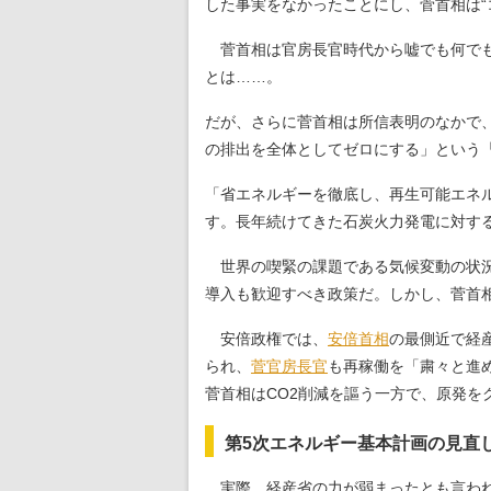
した事実をなかったことにし、菅首相は“
菅首相は官房長官時代から嘘でも何でも
とは……。
だが、さらに菅首相は所信表明のなかで、
の排出を全体としてゼロにする」という
「省エネルギーを徹底し、再生可能エネ
す。長年続けてきた石炭火力発電に対す
世界の喫緊の課題である気候変動の状況
導入も歓迎すべき政策だ。しかし、菅首
安倍政権では、
安倍首相
の最側近で経
られ、
菅官房長官
も再稼働を「粛々と進
菅首相はCO2削減を謳う一方で、原発
第5次エネルギー基本計画の見直
実際、経産省の力が弱まったとも言わ