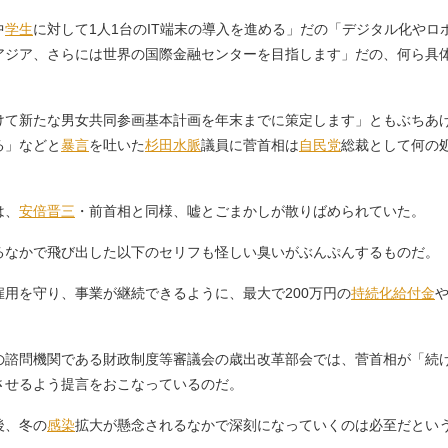
中
学生
に対して1人1台のIT端末の導入を進める」だの「デジタル化や
アジア、さらには世界の国際金融センターを目指します」だの、何ら具体
けて新たな男女共同参画基本計画を年末までに策定します」ともぶちあ
る」などと
暴言
を吐いた
杉田水脈
議員に菅首相は
自民党
総裁として何の
は、
安倍晋三
・前首相と同様、嘘とごまかしが散りばめられていた。
るなかで飛び出した以下のセリフも怪しい臭いがぶんぷんするものだ。
用を守り、事業が継続できるように、最大で200万円の
持続化給付金
や
諮問機関である財政制度等審議会の歳出改革部会では、菅首相が「続
させるよう提言をおこなっているのだ。
後、冬の
感染
拡大が懸念されるなかで深刻になっていくのは必至だとい