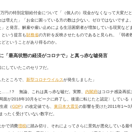
10万円の特別定額給付金について「（個人の）現金がなくなって大変だ
金は増えた」「お金に困っている方の数は少ない。ゼロではないですよ
た」と発言。解雇や雇い止めによる生活困窮者が増加している現実など
」という提言も
財務省
の方針を反映させたものであると見られ、「弱者
などということがあり得るのか。
のに「最高状態の経済がコロナで」と真っ赤な嘘発言
にしていたこのセリフだ。
したところで、
新型コロナウイルス
が発生しました」
……!？ 無論、これは真っ赤な嘘だ。実際、
内閣府
はコロナ感染再拡
大局面が2018年10月をピークに終了し、後退に転じたと認定〉している
総生産（
GDP
）の改定値でも、
東日本大震災
の影響を受けた2011年1〜
をまったく受けていない数字だ。
なかで消費
増税
に踏み切り、それによってさらに景気が悪化している最