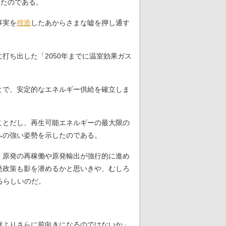
ったのである。
事実を
捏造
したあからさまな嘘を押し通す
打ち出した「2050年までに温室効果ガス
とで、安定的なエネルギー供給を確立しま
ことだし、再生可能エネルギーの最大限の
への強い姿勢を示したのである。
、原発の再稼働や原発輸出が強行的に進め
発政策も影を潜めるかと思いきや、むしろ
るらしいのだ。
権よりさらに前向きになるのではないか」