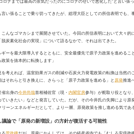
コロナまでは最高の景気だったのにコロナのせいで悪化した”と言い張
言い張ることで乗り切ってきたが、総理大臣としての所信表明でも、
こんなゴマカシまで展開させていた。今回の所信表明において大々的に
「脱炭素化社会の実現」について語るなかで、それは出てきた。
ルギーを最大限導入するとともに、安全最優先で原子力政策を進めるこ
る政策を抜本的に転換します」
を考えれば、温室効果ガスの削減や石炭火力発電政策の転換は当然の
相はそれらと引き換えに、さらっと「原子力政策を進める」と
原発
推進
産省出身の
今井尚哉
首相補佐官（現・
内閣官房
参与）が舵取り役となり
めていきたい」などと発言していた。だが、その今井氏の失脚により原
をクリーンエネルギーだとして、より一層、原発政策を推し進める気であ
し議論で「原発の新増設」の方針が復活する可能性
れる
菅政権
だが、原発にかんしては、その経産省内でも「むしろ安倍政