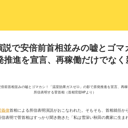
LITERA／リテラ 本と雑誌の
演説で安倍前首相並みの嘘とゴマ
発推進を宣言、再稼働だけでなく
所信表明する菅首相（首相官邸HPより）
菅義偉
首相による所信表明演説がおこなわれた。そもそも、首相就任か
所信表明で菅首相はすっかり聞き飽きた「私は雪深い秋田の農家に生ま