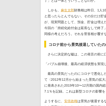
了」とは一体どういうことなのか。
しかも、
麻生太郎
財務相は昨日、1人
と思ったらとんでもない。その分だけ貯
が、現実問題として、預金、貯金は増え
今回の「持続化給付金は延長なしで終了
同様の考えだろう。それを菅首相が覆す
コロナ前から景気後退していた
さらに決定的な嘘は、この発言の前に口
「バブル崩壊後、最高の経済状態を実現
最高の景気だったのにコロナで悪化した
て〈2012年12月から始まった景気の拡
に発表された2019年10〜12月期の国内
7.1％を記録。これは新型コロナの影響
ようするに、
安倍政権
は景気が後退する