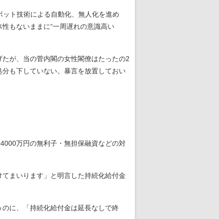
ロボット技術による自動化、無人化を進め
性もないままに“一周遅れの意識高い
げたが、当の菅内閣の女性閣僚はたったの2
処分も下していない。暴言を放置しておい
4000万円の無利子・無担保融資などの対
けてまいります」と明言した持続化給付金
うのに、「持続化給付金は延長なしで終