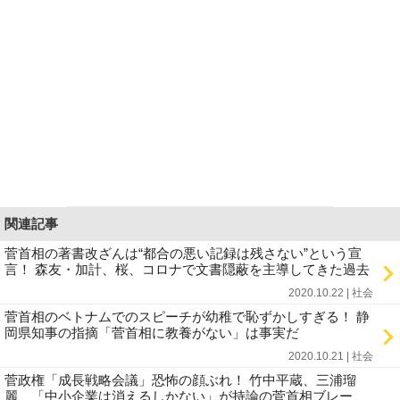
関連記事
菅首相の著書改ざんは“都合の悪い記録は残さない”という宣
言！ 森友・加計、桜、コロナで文書隠蔽を主導してきた過去
2020.10.22 | 社会
菅首相のベトナムでのスピーチが幼稚で恥ずかしすぎる！ 静
岡県知事の指摘「菅首相に教養がない」は事実だ
2020.10.21 | 社会
菅政権「成長戦略会議」恐怖の顔ぶれ！ 竹中平蔵、三浦瑠
麗、「中小企業は消えるしかない」が持論の菅首相ブレー