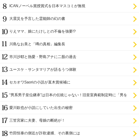
ICANノーベル賞授賞式を日本マスコミが無視
大震災を予言した霊能師の幻の書
りえママ、娘にたけしとの不倫を強要!?
川島なお美と「噂の真相」編集長
市川沙耶と熱愛・野島アナに二股の過去
ユースケ・サンタマリアが語るうつ体験
セカオワSaoriの小説が直木賞候補に
“男系男子皇位継承”は日本の伝統じゃない！旧皇室典範制定時に「男を
尊び女を卑む」と
愛川欽也が小説にしていた出生の秘密
三笠宮家に夫妻、母娘の断絶が！
竹田恒泰の側近が詐欺逮捕、その裏側には