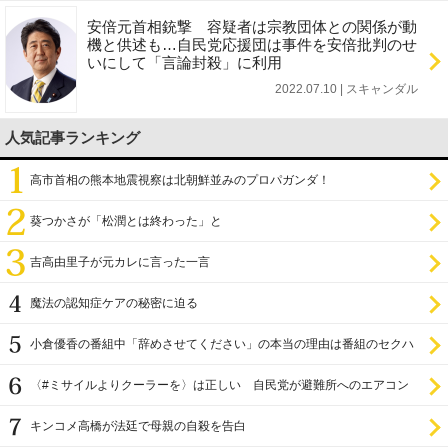
安倍元首相銃撃 容疑者は宗教団体との関係が動
機と供述も…自民党応援団は事件を安倍批判のせ
いにして「言論封殺」に利用
2022.07.10 | スキャンダル
人気記事ランキング
高市首相の熊本地震視察は北朝鮮並みのプロパガンダ！
葵つかさが「松潤とは終わった」と
吉高由里子が元カレに言った一言
魔法の認知症ケアの秘密に迫る
小倉優香の番組中「辞めさせてください」の本当の理由は番組のセクハ
ラ
〈#ミサイルよりクーラーを〉は正しい 自民党が避難所へのエアコン
設置を遅らせてきた
キンコメ高橋が法廷で母親の自殺を告白