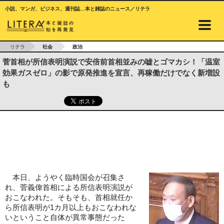
小説、マンガ、ビジネス、週刊誌…本と雑誌のニュース／リテラ
リテラ
社会
政治
菅首相が所信表明演説で安倍前首相並みの嘘とゴマカシ！「温室
効果ガスゼロ」の影で原発推進を宣言、再稼働だけでなく新増設
も
本日、ようやく臨時国会が召集さ
れ、菅義偉首相による所信表明演説が
おこなわれた。そもそも、首相就任か
ら所信表明が1カ月以上もおこなわれな
いということ自体が異常事態だった