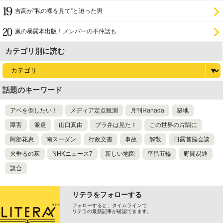
吉高が“私の裸を見て”と迫った男
嵐の暴露本出版！メンバーの不仲話も
カテゴリ別に読む
話題のキーワード
アベを倒したい！
メディア定点観測
月刊Hanada
築地
障害
派遣
山口真由
ブラ弁は見た！
この世界の片隅に
阿部花恵
南スーダン
行政文書
事故
解散
日露首脳会談
火垂るの墓
NHKニュース7
新しい地図
平昌五輪
野間易通
談合
リテラをフォローする
フォローすると、タイムラインで
リテラの最新記事が確認できます。