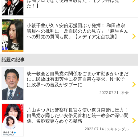
は高プロでなく使用者教育だ！【ブラ弁は見
た！】
小籔千豊が久々安倍応援団ぶり発揮！ 和田政宗
議員への批判に「反自民の人の見方」「麻生さん
への野党の質問も変」【メディア定点観測】
話題の記事
統一教会と自民党の関係をごまかす動きがいまだ
に…民放は有田芳生に発言自粛を要求、NHKで
は政界への言及がタブーに
2022.07.21 | 社会
片山さつきは警察庁長官を使い奈良県警に圧力！
自民党が隠したい安倍元首相と統一教会の深い関
係、名称変更をめぐる疑惑
2022.07.14 | スキャンダル