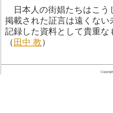
日本人の街娼たちはこう
掲載された証言は遠くない
記録した資料として貴重な
（
田中 教
）
Copyright