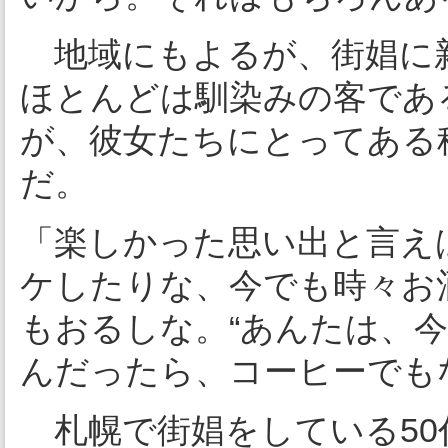
地域にもよるが、街娼に
ほとんどは馴染みの客であ
が、彼女たちにとってある
だ。
「楽しかった思い出と言え
ケしたりな、今でも時々お
もおるしな。“あんたは、
んだったら、コーヒーでも
札幌で街娼をしている50