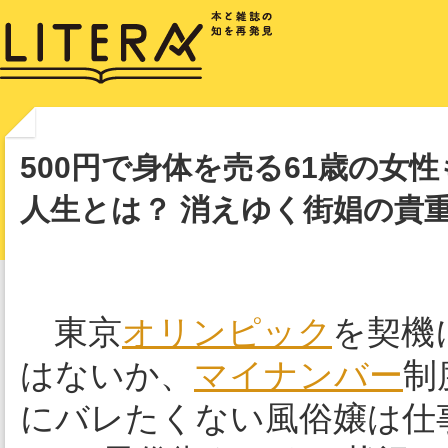
500円で身体を売る61歳の女
人生とは？ 消えゆく街娼の貴
東京
オリンピック
を契機
はないか、
マイナンバー
制
にバレたくない風俗嬢は仕