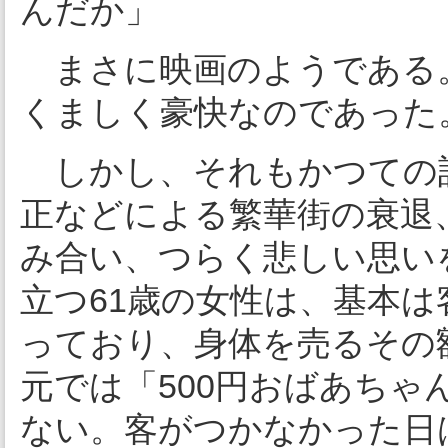
んだか」
まさに映画のようである
くましく豪快なのであった
しかし、それもかつての
正などによる繁華街の衰退
み合い、つらく悲しい思い
立つ61歳の女性は、基本
っており、身体を売るその
元では「500円おばあち
ない。客がつかなかった日