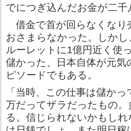
でにつぎ込んだお金が二千
借金で首が回らなくなり
おさまらなかった。しかし
ルーレットに1億円近く使
儲かった、日本自体が元気
ピソードでもある。
「当時、この仕事は儲かっ
万だってザラだったもの。
る。信じられないかもしれ
は日銭でしょ。また明日稼