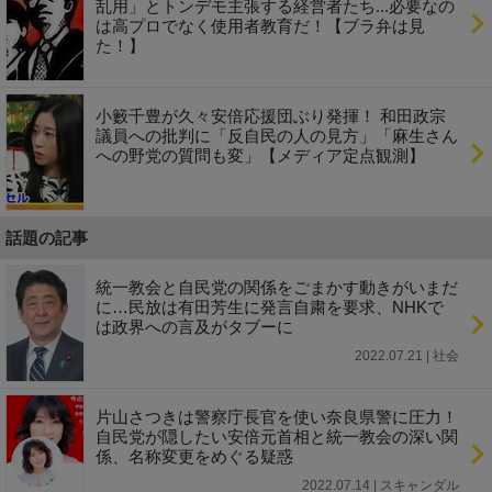
乱用」とトンデモ主張する経営者たち...必要なの
は高プロでなく使用者教育だ！【ブラ弁は見
た！】
小籔千豊が久々安倍応援団ぶり発揮！ 和田政宗
議員への批判に「反自民の人の見方」「麻生さん
への野党の質問も変」【メディア定点観測】
話題の記事
統一教会と自民党の関係をごまかす動きがいまだ
に…民放は有田芳生に発言自粛を要求、NHKで
は政界への言及がタブーに
2022.07.21 | 社会
片山さつきは警察庁長官を使い奈良県警に圧力！
自民党が隠したい安倍元首相と統一教会の深い関
係、名称変更をめぐる疑惑
2022.07.14 | スキャンダル