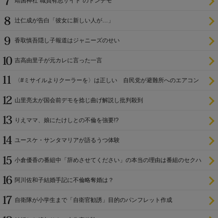
靖国神社“職員有志サイト”のトンデモ
辻仁成が告白「彼女に新しい人が…」
香取慎吾隠し子報道はジャニーズのせい
吉高由里子が元カレに言った一言
〈#ミサイルよりクーラーを〉は正しい 自民党が避難所へのエアコン
設置を遅らせてきた
山里亮太が国会前デモを捻じ曲げ解説し批判殺到
りえママ、娘にたけしとの不倫を強要!?
ユースケ・サンタマリアが語るうつ体験
小倉優香の番組中「辞めさせてください」の本当の理由は番組のセクハ
ラ
阿川佐和子結婚手記に不倫略奪婚は？
自衛隊が小学生まで「自衛官勧誘」目的のパンフレット作成