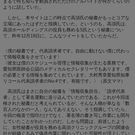
まるで何も知らず動員されただけのアルバイトか何かくらいの
ように話していた。
しかし、本サイトはこの時点で高須氏の秘書がもっとコアな
立場にあったはずだと指摘していた。というのも、高須氏は、
高須ホールディングスの役員も務めるS氏という秘書につい
て、昨年12月19日に、こんなツイートをしていたからだ。
〈僕の秘書です。代表請求者です。自由に動けない僕に代わっ
て情報収集をさせています〉
〈彼女は僕のスケジュール管理と情報収集が主たる業務です。
愛知県医師会公認のメディカルセクレタリーでもあります。僕
の必要とする情報を集めてくれています。大村秀章愛知県知事
リコール代表請求者のNo.4です。有能です。〉（原文ママ）
高須氏はまさに自分の秘書を「情報収集担当」「請求代表
者」として署名運動に送り込んでいたのである。これが今回送
検された秘書だと考えられているが、そんな人物が単なる「数
百人のなかの一人」なんてありえない。そう指摘していたら、
今回の報道で指印だけでなく、署名簿の書き写し作業にも関与
していたことがわかったのだ。しかも問題は、前述したよう
に、女性秘書が役員を務める高須クリニックグループの関連会
社が組織ぐるみで偽造作業に関わっていた可能性が浮上してい