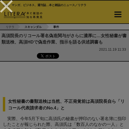
小説、マンガ、ビジネス、週刊誌…本と雑誌のニュース／リテラ
リテラ
スキャンダル
事件
高須院長のリコール署名偽造関与がさらに濃厚に…女性秘書が書
類送検、高須HDで偽造作業、指示を語る供述調書も
2021.11.19 11:33
女性秘書の書類送検は当然、不正発覚前は高須院長自ら「リ
コール代表請求者のNo.4」と
実際、今年5月下旬に高須氏の秘書が押印のない署名簿に指印
したことが報じられた際、高須氏は「数百人のなかの一人」と