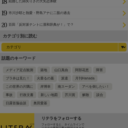
結婚した綿矢りさの大失恋体験
市川沙耶と熱愛・野島アナに二股の過去
百田「反対派テントに漢和辞典が！」で？
カテゴリ別に読む
話題のキーワード
メディア定点観測
築地
山口真由
阿部花恵
障害
ブラ弁は見た！
火垂るの墓
派遣
月刊Hanada
この世界の片隅に
岸博幸
南スーダン
アベを倒したい！
事故
行政文書
新しい地図
芥川賞
解散
談合
日露首脳会談
奥田愛基
リテラをフォローする
フォローすると、タイムラインで
リテラの最新記事が確認できます。