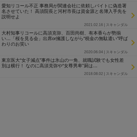
愛知リコール不正 事務局が関連会社に依頼しバイトに偽造署
名させていた！ 高須院長と河村市長は資金源と名簿入手先を
説明せよ
2021.02.16 | スキャンダル
大村知事リコールに高須克弥、百田尚樹、有本香らが勢揃
い…「桜を見る会」出席or擁護しながら“税金の無駄遣い”呼ば
わりのお笑い
2020.06.04 | スキャンダル
東京医大“女子減点”事件は氷山の一角、就職試験でも女性差
別は横行！ なのに高須克弥や“女尊男卑”厨は…
2018.08.02 | スキャンダル