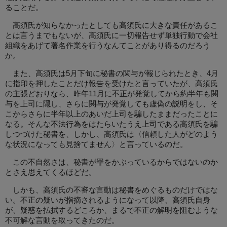
ることだ。
高須氏が知らなかったとしても高須氏に大きな責任があるこ
とは言うまでもないが、高須氏に一切報告せず単独行動で会社
組織をあげて署名作業を行うなんてことがあり得るのだろう
か。
また、高須氏は5月下旬に秘書の関与が報じられたとき、4月
に指印を押したことだけ報告を受けたと言っていたが、高須氏
の主張どおりなら、昨年11月に不正が発覚してから約半年も関
与を上司に隠し、さらに関与が発覚しても虚偽の説明をし、そ
こからさらに半年以上のあいだ上司を騙したままだったことに
なる。そんな不法行為をはたらいたうえ上司である高須氏を騙
しつづけた秘書を、しかし、高須氏は〈信頼した人がどのよう
な状況になっても見捨てません〉と言っているのだ。
この不自然さは、秘書が罪をかぶっているからではないのか
とさえ思えてくるほどだ。
しかも、高須氏の不審な言動は秘書をめぐるものだけではな
い。不正の疑いが指摘されるようになって以降、高須氏自身
が、疑惑を払拭するどころか、まるで不正の解明を阻むような
不可解な言動を取ってきたのだ。