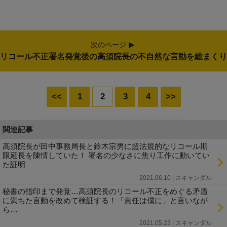
次のページ
リコール不正署名発覚後の高須院長の不自然な言動を総まくり
<<
1
2
3
4
>>
関連記事
高須院長が田中事務局長と鈴木宗男に超法規的なリコール期
限延長を陳情していた！ 署名の少なさに焦り工作に動いてい
た証明
2021.06.10 | スキャンダル
秘書の指印まで発覚…高須院長のリコール不正をめぐる矛盾
に満ちた言動を改めて検証する！「責任は僕に」と言いなが
ら…
2021.05.23 | スキャンダル