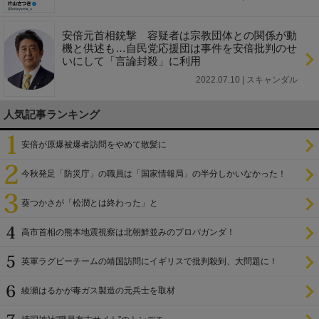
安倍元首相銃撃 容疑者は宗教団体との関係が動
機と供述も…自民党応援団は事件を安倍批判のせ
いにして「言論封殺」に利用
2022.07.10 | スキャンダル
人気記事ランキング
安倍が原爆被爆者訪問をやめて散髪に
今秋発足「防災庁」の職員は「国家情報局」の半分しかいなかった！
葵つかさが「松潤とは終わった」と
高市首相の熊本地震視察は北朝鮮並みのプロパガンダ！
英軍ラグビーチームの靖国訪問にイギリスで批判殺到、大問題に！
綾瀬はるかが毒ガス製造の元兵士を取材