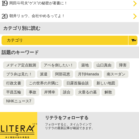
岡田斗司夫“ゲス”の秘密が著書に！
朝井リョウ、会社やめるってよ！
カテゴリ別に読む
話題のキーワード
メディア定点観測
アベを倒したい！
築地
山口真由
障害
ブラ弁は見た！
派遣
阿部花恵
月刊Hanada
南スーダン
行政文書
この世界の片隅に
日露首脳会談
新しい地図
平昌五輪
事故
岸博幸
談合
火垂るの墓
解散
NHKニュース7
リテラをフォローする
フォローすると、タイムラインで
リテラの最新記事が確認できます。