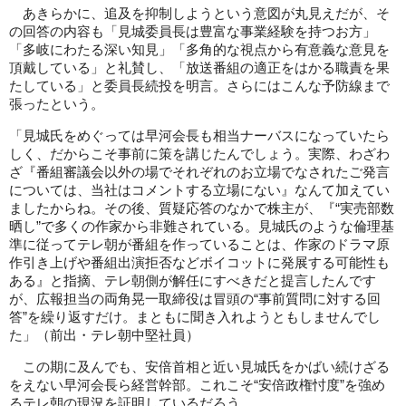
あきらかに、追及を抑制しようという意図が丸見えだが、そ
の回答の内容も「見城委員長は豊富な事業経験を持つお方」
「多岐にわたる深い知見」「多角的な視点から有意義な意見を
頂戴している」と礼賛し、「放送番組の適正をはかる職責を果
たしている」と委員長続投を明言。さらにはこんな予防線まで
張ったという。
「見城氏をめぐっては早河会長も相当ナーバスになっていたら
しく、だからこそ事前に策を講じたんでしょう。実際、わざわ
ざ『番組審議会以外の場でそれぞれのお立場でなされたご発言
については、当社はコメントする立場にない』なんて加えてい
ましたからね。その後、質疑応答のなかで株主が、『“実売部数
晒し”で多くの作家から非難されている。見城氏のような倫理基
準に従ってテレ朝が番組を作っていることは、作家のドラマ原
作引き上げや番組出演拒否などボイコットに発展する可能性も
ある』と指摘、テレ朝側が解任にすべきだと提言したんです
が、広報担当の両角晃一取締役は冒頭の“事前質問に対する回
答”を繰り返すだけ。まともに聞き入れようともしませんでし
た」（前出・テレ朝中堅社員）
この期に及んでも、安倍首相と近い見城氏をかばい続けざる
をえない早河会長ら経営幹部。これこそ“安倍政権忖度”を強め
るテレ朝の現況を証明しているだろう。