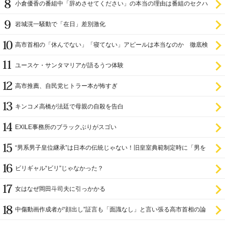
小倉優香の番組中「辞めさせてください」の本当の理由は番組のセクハ
ラ
岩城滉一騒動で「在日」差別激化
高市首相の「休んでない」「寝てない」アピールは本当なのか 徹底検
証
ユースケ・サンタマリアが語るうつ体験
高市推薦、自民党ヒトラー本が怖すぎ
キンコメ高橋が法廷で母親の自殺を告白
EXILE事務所のブラックぶりがスゴい
“男系男子皇位継承”は日本の伝統じゃない！旧皇室典範制定時に「男を
尊び女を卑む」と
ビリギャル“ビリ”じゃなかった？
女はなぜ岡田斗司夫に引っかかる
中傷動画作成者が“顔出し”証言も「面識なし」と言い張る高市首相の論
理破綻