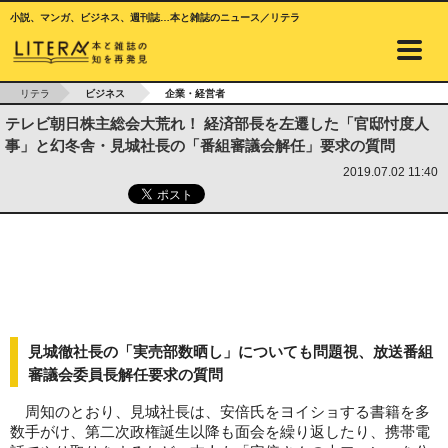
小説、マンガ、ビジネス、週刊誌…本と雑誌のニュース／リテラ
リテラ
ビジネス
企業・経営者
テレビ朝日株主総会大荒れ！ 経済部長を左遷した「官邸忖度人
事」と幻冬舎・見城社長の「番組審議会解任」要求の質問
2019.07.02 11:40
見城徹社長の「実売部数晒し」についても問題視、放送番組
審議会委員長解任要求の質問
周知のとおり、見城社長は、安倍氏をヨイショする書籍を多
数手がけ、第二次政権誕生以降も面会を繰り返したり、携帯電