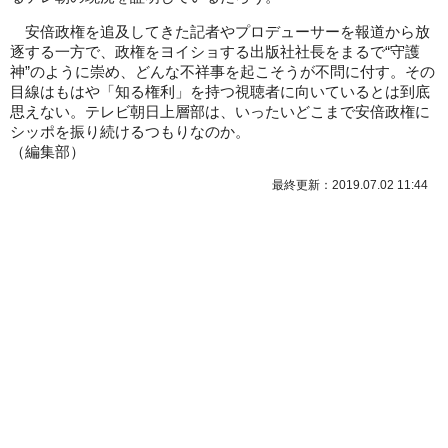
安倍政権を追及してきた記者やプロデューサーを報道から放
逐する一方で、政権をヨイショする出版社社長をまるで“守護
神”のように崇め、どんな不祥事を起こそうが不問に付す。その
目線はもはや「知る権利」を持つ視聴者に向いているとは到底
思えない。テレビ朝日上層部は、いったいどこまで安倍政権に
シッポを振り続けるつもりなのか。
（
編集部
）
最終更新：2019.07.02 11:44