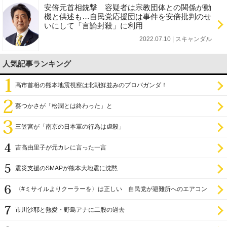
安倍元首相銃撃 容疑者は宗教団体との関係が動
機と供述も…自民党応援団は事件を安倍批判のせ
いにして「言論封殺」に利用
2022.07.10 | スキャンダル
人気記事ランキング
高市首相の熊本地震視察は北朝鮮並みのプロパガンダ！
葵つかさが「松潤とは終わった」と
三笠宮が「南京の日本軍の行為は虐殺」
吉高由里子が元カレに言った一言
震災支援のSMAPが熊本大地震に沈黙
〈#ミサイルよりクーラーを〉は正しい 自民党が避難所へのエアコン
設置を遅らせてきた
市川沙耶と熱愛・野島アナに二股の過去