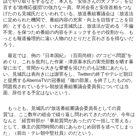
話でやり取りをするなど、本人も「安倍さんの大ファン」を公
言する“政権応援団”の強力な一員。早河会長と安倍首相をつな
げたのも見城氏だといわれている。放送番組審議会は〈放送法
に定められた機関で、番組内容の充実・向上を目指すことを目
的〉とするというが、いわば見城氏は、放送法が定める「不偏
不党」を保つため番組の内容をチェックするその役割から、も
っとも報道倫理的に遠い人物のひとりだと言わざるを得ないだ
ろう。
最近では、例の『日本国紀』（百田尚樹）の“コピペ問題”を
めぐり、これを批判した作家・津原泰水氏の実売部数を晒す暴
挙に出て、世間から大きな顰蹙を浴びたのも記憶にあたらし
い。見城氏は表向きには謝罪をし、Twitterの終了やテレビ朝日
と提携するAbemaTVの冠番組『徹の部屋』を終了したものの、
問題視されているテレ朝放送番組審議会委員長については当
面、辞任する予定はないという。
もっとも、見城氏の“放送番組審議会委員長としての資
質”は、ここ数年の総会で繰り返し問われてきたのだが、今年は
なんと「経営幹部が『事前質問があったので一括して答える』
として、株主の質問時間の前にあらかじめ回答を述べてしまっ
た」（前出・テレ朝中堅社員）のだという。