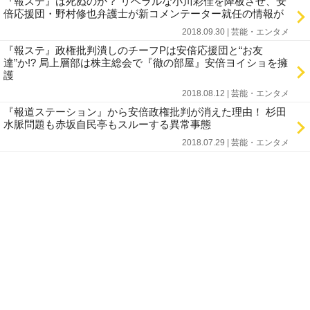
『報ステ』は死ぬのか？ リベラルな小川彩佳を降板させ、安
倍応援団・野村修也弁護士が新コメンテーター就任の情報が
2018.09.30 | 芸能・エンタメ
『報ステ』政権批判潰しのチーフPは安倍応援団と“お友
達”か!? 局上層部は株主総会で『徹の部屋』安倍ヨイショを擁
護
2018.08.12 | 芸能・エンタメ
『報道ステーション』から安倍政権批判が消えた理由！ 杉田
水脈問題も赤坂自民亭もスルーする異常事態
2018.07.29 | 芸能・エンタメ