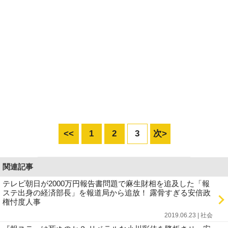
<<
1
2
3
次>
関連記事
テレビ朝日が2000万円報告書問題で麻生財相を追及した「報
ステ出身の経済部長」を報道局から追放！ 露骨すぎる安倍政
権忖度人事
2019.06.23 | 社会