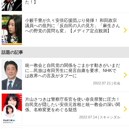
た！】
小籔千豊が久々安倍応援団ぶり発揮！ 和田政宗
議員への批判に「反自民の人の見方」「麻生さん
への野党の質問も変」【メディア定点観測】
話題の記事
統一教会と自民党の関係をごまかす動きがいまだ
に…民放は有田芳生に発言自粛を要求、NHKで
は政界への言及がタブーに
2022.07.21 | 社会
片山さつきは警察庁長官を使い奈良県警に圧力！
自民党が隠したい安倍元首相と統一教会の深い関
係、名称変更をめぐる疑惑
2022.07.14 | スキャンダル