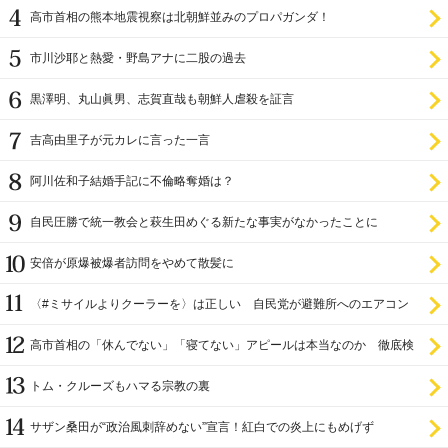
高市首相の熊本地震視察は北朝鮮並みのプロパガンダ！
市川沙耶と熱愛・野島アナに二股の過去
黒澤明、丸山眞男、志賀直哉も朝鮮人虐殺を証言
吉高由里子が元カレに言った一言
阿川佐和子結婚手記に不倫略奪婚は？
自民圧勝で統一教会と萩生田めぐる新たな事実がなかったことに
安倍が原爆被爆者訪問をやめて散髪に
〈#ミサイルよりクーラーを〉は正しい 自民党が避難所へのエアコン
設置を遅らせてきた
高市首相の「休んでない」「寝てない」アピールは本当なのか 徹底検
証
トム・クルーズもハマる宗教の裏
サザン桑田が“政治風刺辞めない”宣言！紅白での炎上にもめげず