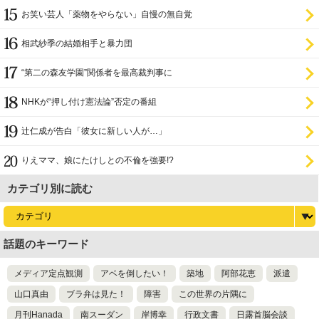
お笑い芸人「薬物をやらない」自慢の無自覚
相武紗季の結婚相手と暴力団
“第二の森友学園”関係者を最高裁判事に
NHKが“押し付け憲法論”否定の番組
辻仁成が告白「彼女に新しい人が…」
りえママ、娘にたけしとの不倫を強要!?
カテゴリ別に読む
話題のキーワード
メディア定点観測
アベを倒したい！
築地
阿部花恵
派遣
山口真由
ブラ弁は見た！
障害
この世界の片隅に
月刊Hanada
南スーダン
岸博幸
行政文書
日露首脳会談