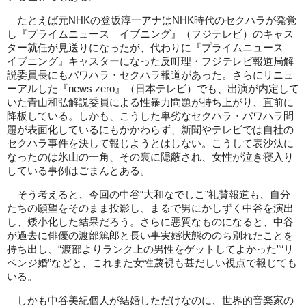
たとえば元NHKの登坂淳一アナはNHK時代のセクハラが発覚
し『プライムニュース イブニング』（フジテレビ）のキャス
ター就任が見送りになったが、代わりに『プライムニュース
イブニング』キャスターになった反町理・フジテレビ報道局解
説委員長にもパワハラ・セクハラ報道があった。さらにリニュ
ーアルした『news zero』（日本テレビ）でも、出演が内定して
いた青山和弘解説委員による性暴力問題が持ち上がり、直前に
降板している。しかも、こうした卑劣なセクハラ・パワハラ問
題が表面化しているにもかかわらず、新聞やテレビでは自社の
セクハラ事件を決して報じようとはしない。こうして表沙汰に
なったのは氷山の一角、その裏に隠蔽され、女性が泣き寝入り
している事例はごまんとある。
そう考えると、今回の中谷“大和なでしこ”礼賛報道も、自分
たちの願望をそのまま投影し、まるで男にかしずく中谷を演出
し、矮小化した結果だろう。さらに悪質なものになると、中谷
が過去に俳優の渡部篤郎と長い事実婚状態ののち別れたことを
持ち出し、“渡部よりランク上の男性をゲットしてよかった”“リ
ベンジ婚”などと、これまた女性蔑視も甚だしい視点で報じても
いる。
しかも中谷美紀個人が結婚しただけなのに、世界的音楽家の