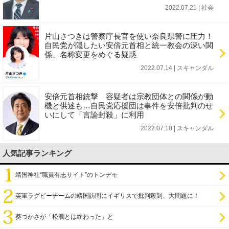
2022.07.21 | 社会
片山さつきは警察庁長官を使い奈良県警に圧力！
自民党が隠したい安倍元首相と統一教会の深い関
係、名称変更をめぐる疑惑
2022.07.14 | スキャンダル
安倍元首相銃撃 容疑者は宗教団体との関係が動
機と供述も…自民党応援団は事件を安倍批判のせ
いにして「言論封殺」に利用
2022.07.10 | スキャンダル
人気記事ランキング
靖国神社“職員有志サイト”のトンデモ
英軍ラグビーチームの靖国訪問にイギリスで批判殺到、大問題に！
葵つかさが「松潤とは終わった」と