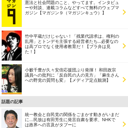
憲法と社会問題のこと、やってます。インタビュ
ーや対談、連載コラムなどすべて無料のウェブマ
ガジン【マガジン９（マガジンキュウ）】
竹中平蔵だけじゃない！「残業代請求は、権利の
乱用」とトンデモ主張する経営者たち...必要なの
は高プロでなく使用者教育だ！【ブラ弁は見
た！】
小籔千豊が久々安倍応援団ぶり発揮！ 和田政宗
議員への批判に「反自民の人の見方」「麻生さん
への野党の質問も変」【メディア定点観測】
話題の記事
統一教会と自民党の関係をごまかす動きがいまだ
に…民放は有田芳生に発言自粛を要求、NHKで
は政界への言及がタブーに