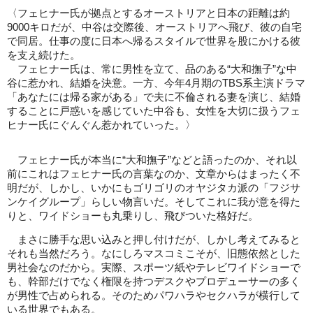
〈フェヒナー氏が拠点とするオーストリアと日本の距離は約
9000キロだが、中谷は交際後、オーストリアへ飛び、彼の自宅
で同居。仕事の度に日本へ帰るスタイルで世界を股にかける彼
を支え続けた。
フェヒナー氏は、常に男性を立て、品のある“大和撫子”な中
谷に惹かれ、結婚を決意。一方、今年4月期のTBS系主演ドラマ
「あなたには帰る家がある」で夫に不倫される妻を演じ、結婚
することに戸惑いを感じていた中谷も、女性を大切に扱うフェ
ヒナー氏にぐんぐん惹かれていった。〉
フェヒナー氏が本当に“大和撫子”などと語ったのか、それ以
前にこれはフェヒナー氏の言葉なのか、文章からはまったく不
明だが、しかし、いかにもゴリゴリのオヤジタカ派の「フジサ
ンケイグループ」らしい物言いだ。そしてこれに我が意を得た
りと、ワイドショーも丸乗りし、飛びついた格好だ。
まさに勝手な思い込みと押し付けだが、しかし考えてみると
それも当然だろう。なにしろマスコミこそが、旧態依然とした
男社会なのだから。実際、スポーツ紙やテレビワイドショーで
も、幹部だけでなく権限を持つデスクやプロデューサーの多く
が男性で占められる。そのためパワハラやセクハラが横行して
いる世界でもある。