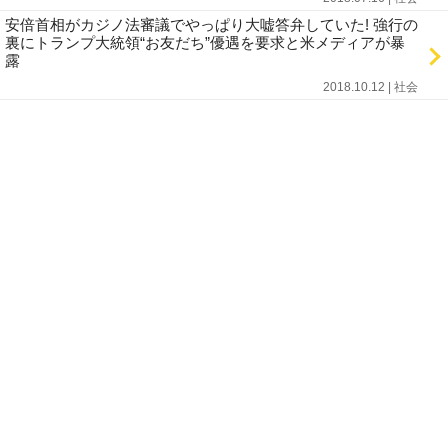
安倍首相がカジノ法審議でやっぱり大嘘答弁していた! 強行の
裏にトランプ大統領“お友だち”優遇を要求と米メディアが暴
露
2018.10.12 | 社会