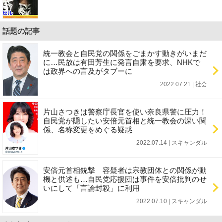
話題の記事
統一教会と自民党の関係をごまかす動きがいまだ
に…民放は有田芳生に発言自粛を要求、NHKで
は政界への言及がタブーに
2022.07.21 | 社会
片山さつきは警察庁長官を使い奈良県警に圧力！
自民党が隠したい安倍元首相と統一教会の深い関
係、名称変更をめぐる疑惑
2022.07.14 | スキャンダル
安倍元首相銃撃 容疑者は宗教団体との関係が動
機と供述も…自民党応援団は事件を安倍批判のせ
いにして「言論封殺」に利用
2022.07.10 | スキャンダル