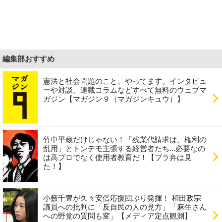
編集部おすすめ
憲法と社会問題のこと、やってます。インタビュ
ーや対談、連載コラムなどすべて無料のウェブマ
ガジン【マガジン９（マガジンキュウ）】
竹中平蔵だけじゃない！「残業代請求は、権利の
乱用」とトンデモ主張する経営者たち...必要なの
は高プロでなく使用者教育だ！【ブラ弁は見
た！】
小籔千豊が久々安倍応援団ぶり発揮！ 和田政宗
議員への批判に「反自民の人の見方」「麻生さん
への野党の質問も変」【メディア定点観測】