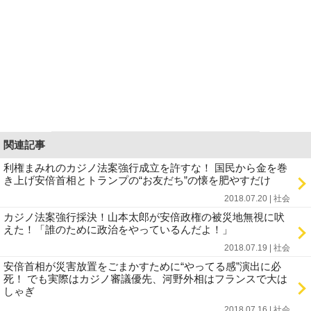
関連記事
利権まみれのカジノ法案強行成立を許すな！ 国民から金を巻
き上げ安倍首相とトランプの“お友だち”の懐を肥やすだけ
2018.07.20 | 社会
カジノ法案強行採決！山本太郎が安倍政権の被災地無視に吠
えた！「誰のために政治をやっているんだよ！」
2018.07.19 | 社会
安倍首相が災害放置をごまかすために“やってる感”演出に必
死！ でも実際はカジノ審議優先、河野外相はフランスで大は
しゃぎ
2018.07.16 | 社会