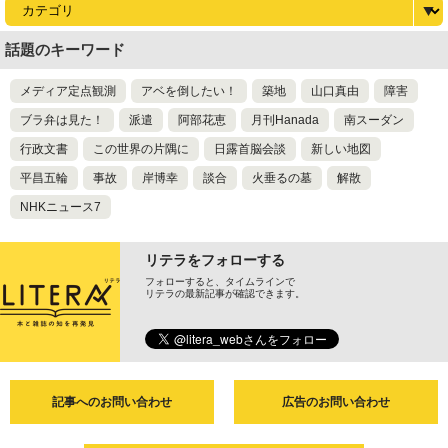
話題のキーワード
メディア定点観測
アベを倒したい！
築地
山口真由
障害
ブラ弁は見た！
派遣
阿部花恵
月刊Hanada
南スーダン
行政文書
この世界の片隅に
日露首脳会談
新しい地図
平昌五輪
事故
岸博幸
談合
火垂るの墓
解散
NHKニュース7
リテラをフォローする
フォローすると、タイムラインで
リテラの最新記事が確認できます。
記事へのお問い合わせ
広告のお問い合わせ