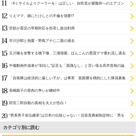
〈#ミサイルよりクーラーを〉は正しい 自民党が避難所へのエアコン
設置を遅らせてきた
りえママ、娘にたけしとの不倫を強要!?
官邸が震災の早期対応を拒否し政治利用
市川沙耶と熱愛・野島アナに二股の過去
玉川徹を攻撃する橋下徹、三浦瑠麗、ほんこんの悪質デマ垂れ流し過去
中傷動画作成者が“顔出し”証言も「面識なし」と言い張る高市首相の論
理破綻
「自衛隊は経済的に厳しい子が」は事実 貧困層を標的にした隊員募集
長嶋親子の骨肉の争いが継続中
田宮二郎自殺の真相を夫人が告白！
“男系男子皇位継承”は日本の伝統じゃない！旧皇室典範制定時に「男を
尊び女を卑む」と
カテゴリ別に読む