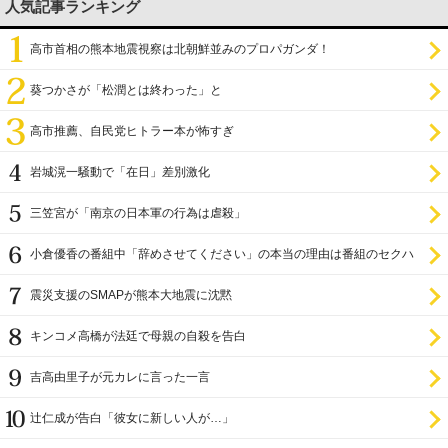
人気記事ランキング
高市首相の熊本地震視察は北朝鮮並みのプロパガンダ！
葵つかさが「松潤とは終わった」と
高市推薦、自民党ヒトラー本が怖すぎ
岩城滉一騒動で「在日」差別激化
三笠宮が「南京の日本軍の行為は虐殺」
小倉優香の番組中「辞めさせてください」の本当の理由は番組のセクハ
ラ
震災支援のSMAPが熊本大地震に沈黙
キンコメ高橋が法廷で母親の自殺を告白
吉高由里子が元カレに言った一言
辻仁成が告白「彼女に新しい人が…」