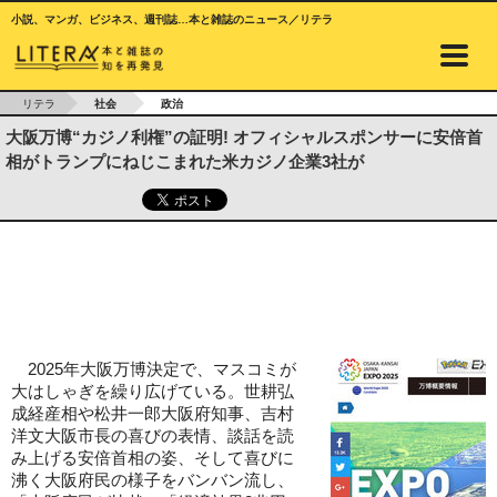
小説、マンガ、ビジネス、週刊誌…本と雑誌のニュース／リテラ
リテラ
社会
政治
大阪万博“カジノ利権”の証明! オフィシャルスポンサーに安倍首
相がトランプにねじこまれた米カジノ企業3社が
2025年大阪万博決定で、マスコミが
大はしゃぎを繰り広げている。世耕弘
成経産相や松井一郎大阪府知事、吉村
洋文大阪市長の喜びの表情、談話を読
み上げる安倍首相の姿、そして喜びに
沸く大阪府民の様子をバンバン流し、