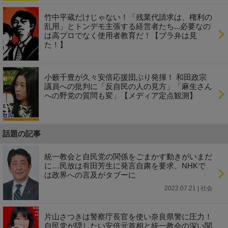
竹中平蔵だけじゃない！「残業代請求は、権利の
乱用」とトンデモ主張する経営者たち...必要なの
は高プロでなく使用者教育だ！【ブラ弁は見
た！】
小籔千豊が久々安倍応援団ぶり発揮！ 和田政宗
議員への批判に「反自民の人の見方」「麻生さん
への野党の質問も変」【メディア定点観測】
話題の記事
統一教会と自民党の関係をごまかす動きがいまだ
に…民放は有田芳生に発言自粛を要求、NHKで
は政界への言及がタブーに
2022.07.21 | 社会
片山さつきは警察庁長官を使い奈良県警に圧力！
自民党が隠したい安倍元首相と統一教会の深い関