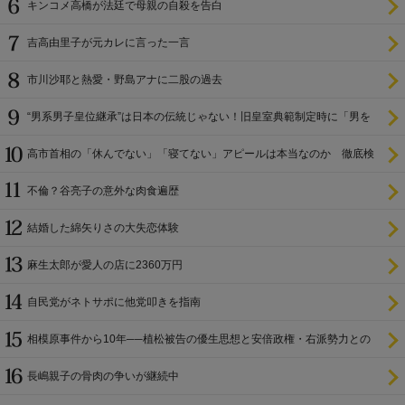
キンコメ高橋が法廷で母親の自殺を告白
吉高由里子が元カレに言った一言
市川沙耶と熱愛・野島アナに二股の過去
“男系男子皇位継承”は日本の伝統じゃない！旧皇室典範制定時に「男を
尊び女を卑む」と
高市首相の「休んでない」「寝てない」アピールは本当なのか 徹底検
証
不倫？谷亮子の意外な肉食遍歴
結婚した綿矢りさの大失恋体験
麻生太郎が愛人の店に2360万円
自民党がネトサポに他党叩きを指南
相模原事件から10年──植松被告の優生思想と安倍政権・右派勢力との
関係
長嶋親子の骨肉の争いが継続中