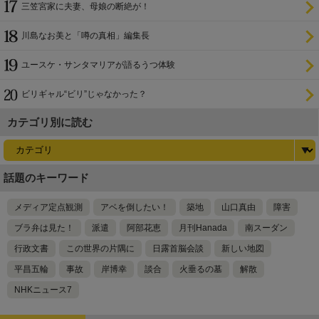
三笠宮家に夫妻、母娘の断絶が！
川島なお美と「噂の真相」編集長
ユースケ・サンタマリアが語るうつ体験
ビリギャル“ビリ”じゃなかった？
カテゴリ別に読む
話題のキーワード
メディア定点観測
アベを倒したい！
築地
山口真由
障害
ブラ弁は見た！
派遣
阿部花恵
月刊Hanada
南スーダン
行政文書
この世界の片隅に
日露首脳会談
新しい地図
平昌五輪
事故
岸博幸
談合
火垂るの墓
解散
NHKニュース7