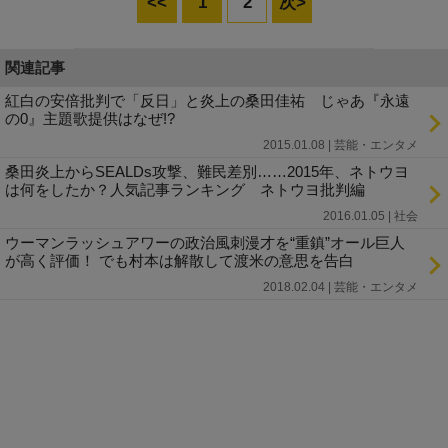
<<
1
2
次>
関連記事
紅白の安倍批判で「反日」と炎上の桑田佳祐 じゃあ『永遠
の0』主題歌提供はなぜ!?
2015.01.08 | 芸能・エンタメ
桑田炎上からSEALDs攻撃、難民差別……2015年、ネトウヨ
は何をしたか？人気記事ランキング ネトウヨ批判編
2016.01.05 | 社会
ウーマンラッシュアワーの政治風刺漫才を“重鎮”オール巨人
が高く評価！ でも村本は解散して渡米の意思を告白
2018.02.04 | 芸能・エンタメ