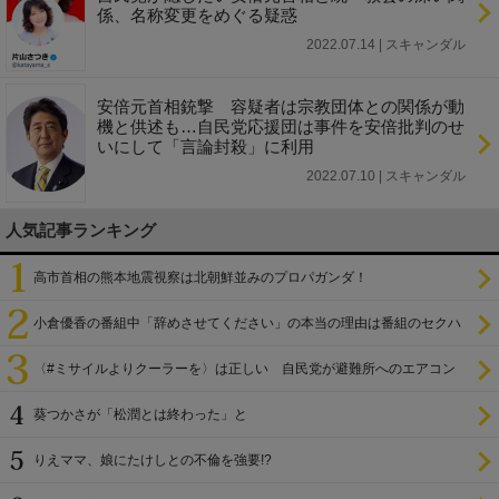
係、名称変更をめぐる疑惑
2022.07.14 | スキャンダル
安倍元首相銃撃 容疑者は宗教団体との関係が動
機と供述も…自民党応援団は事件を安倍批判のせ
いにして「言論封殺」に利用
2022.07.10 | スキャンダル
人気記事ランキング
高市首相の熊本地震視察は北朝鮮並みのプロパガンダ！
小倉優香の番組中「辞めさせてください」の本当の理由は番組のセクハ
ラ
〈#ミサイルよりクーラーを〉は正しい 自民党が避難所へのエアコン
設置を遅らせてきた
葵つかさが「松潤とは終わった」と
りえママ、娘にたけしとの不倫を強要!?