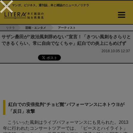
小説、マンガ、ビジネス、週刊誌…本と雑誌のニュース／リテラ
リテラ
芸能・エンタメ
アーティスト
サザン桑田が“政治風刺辞めない”宣言！「きつい風刺をさらりと
できるくらい、常に自由でなくちゃ」紅白での炎上にもめげず
2018.10.05 12:37
紅白での安倍批判“チョビ髭”パフォーマンスにネトウヨが
「反日」攻撃
こういった風刺はライブパフォーマンスにも見られた。2013
年に行われたコンサートツアーでは、「ピースとハイライト」