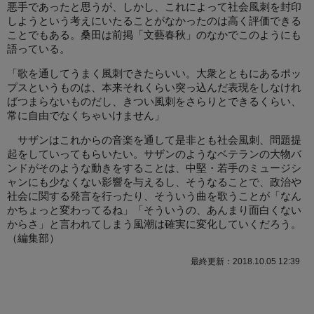
悪手であったと思うが、しかし、これによって社会風刺を封印
しようという考えにいたることがなかったのは高く評価できる
ことでもある。桑田は前掲「文藝春秋」のなかでこのようにも
語っている。
「歌を通してうまく風刺できたらいい。大衆とともにあるポッ
プスというものは、本来それくらい突っ込んだ表現をしなけれ
ばつまらないものだし、きつい風刺をさらりとできるくらい、
常に自由でなくちゃいけません」
サザンはこれからの音楽を通して是非とも社会風刺、問題提
起をしていってもらいたい。サザンのようなベテランの大物バ
ンドがそのような動きをすることは、中堅・若手のミュージシ
ャンにも少なくない影響を与えるし、そうなることで、政治や
社会に関する発言を行ったり、そういう曲を歌うことが「なん
かちょっと変わってるね」「そういうの、あんまり面白くない
からさ」と言われてしまう風潮は確実に変化していくだろう。
（
編集部
）
最終更新：2018.10.05 12:39