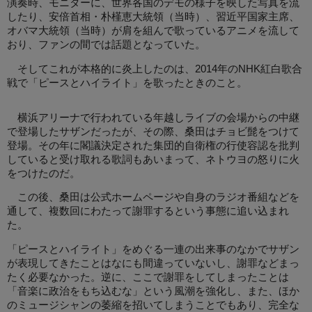
演奏時、モニターに、世界各国のデモの様子を映した写真を流
したり、安倍首相・朴槿恵大統領（当時）、習近平国家主席、
オバマ大統領（当時）が肩を組んで歌っているアニメを流して
おり、ファンの間では話題となっていた。
そしてこれが本格的に炎上したのは、2014年のNHK紅白歌合
戦で「ピースとハイライト」を歌ったときのこと。
横浜アリーナで行われている年越しライブの会場からの中継
で登場したサザンだったが、その際、桑田はチョビ髭をつけて
登場。その年に閣議決定された集団的自衛権の行使容認を批判
していると受け取れる歌詞もあいまって、ネトウヨの怒りに火
をつけたのだ。
この後、桑田は公式ホームページや自身のラジオ番組などを
通して、複数回にわたって謝罪するという事態に追い込まれ
た。
「ピースとハイライト」をめぐる一連の出来事のなかでサザン
が表現してきたことはなにも間違っていないし、謝罪などまっ
たく必要なかった。逆に、ここで謝罪をしてしまったことは
「音楽に政治をもち込むな」という風潮を強化し、また、ほか
のミュージシャンの萎縮を招いてしまうことでもあり、完全な