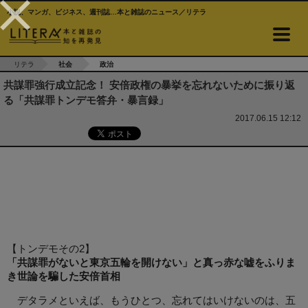
小説、マンガ、ビジネス、週刊誌…本と雑誌のニュース／リテラ
リテラ
社会
政治
共謀罪強行成立記念！ 安倍政権の暴挙を忘れないために振り返
る「共謀罪トンデモ答弁・暴言録」
2017.06.15 12:12
【トンデモその2】
「共謀罪がないと東京五輪を開けない」と真っ赤な嘘をふりま
き世論を騙した安倍首相
デタラメといえば、もうひとつ、忘れてはいけないのは、五