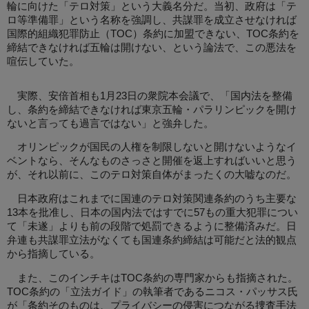
輪に向けた「テロ対策」という大義名分だ。当初、政府は「テ
ロ等準備罪」という名称を強調し、共謀罪を成立させなければ
国際的組織犯罪防止（TOC）条約に加盟できない、TOC条約を
締結できなければ五輪は開けない、という論法で、この悪法を
喧伝していた。
実際、安倍首相も1月23日の衆院本会議で、「国内法を整備
し、条約を締結できなければ東京五輪・パラリンピックを開け
ないと言っても過言ではない」と強弁した。
オリンピックが国民の人権を制限しないと開けないようなイ
ベントなら、そんなものさっさと開催を返上すればいいと思う
が、それ以前に、このテロ対策自体がまったくの大嘘なのだ。
日本政府はこれまでに国連のテロ対策関連条約のうち主要な
13本を批准し、日本の国内法ではすでに57もの重大犯罪につい
て「未遂」よりも前の段階で処罰できるように整備済みだ。日
弁連も共謀罪立法がなくても国連条約締結は可能だと法的観点
から指摘している。
また、このインチキはTOC条約の専門家からも指摘された。
TOC条約の「立法ガイド」の執筆者であるニコス・パッサス氏
が「条約そのものは、プライバシーの侵害につながる捜査手法