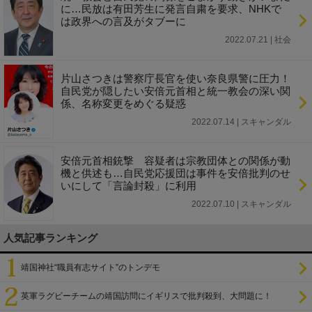
に…民放は有田芳生に発言自粛を要求、NHKで
は政界への言及がタブーに
2022.07.21 | 社会
片山さつきは警察庁長官を使い奈良県警に圧力！
自民党が隠したい安倍元首相と統一教会の深い関
係、名称変更をめぐる疑惑
2022.07.14 | スキャンダル
安倍元首相銃撃 容疑者は宗教団体との関係が動
機と供述も…自民党応援団は事件を安倍批判のせ
いにして「言論封殺」に利用
2022.07.10 | スキャンダル
人気記事ランキング
靖国神社“職員有志サイト”のトンデモ
英軍ラグビーチームの靖国訪問にイギリスで批判殺到、大問題に！