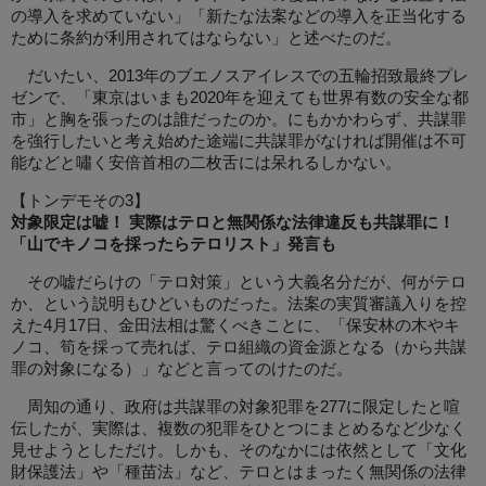
の導入を求めていない」「新たな法案などの導入を正当化する
ために条約が利用されてはならない」と述べたのだ。
だいたい、2013年のブエノスアイレスでの五輪招致最終プレ
ゼンで、「東京はいまも2020年を迎えても世界有数の安全な都
市」と胸を張ったのは誰だったのか。にもかかわらず、共謀罪
を強行したいと考え始めた途端に共謀罪がなければ開催は不可
能などと嘯く安倍首相の二枚舌には呆れるしかない。
【トンデモその3】
対象限定は嘘！ 実際はテロと無関係な法律違反も共謀罪に！
「山でキノコを採ったらテロリスト」発言も
その嘘だらけの「テロ対策」という大義名分だが、何がテロ
か、という説明もひどいものだった。法案の実質審議入りを控
えた4月17日、金田法相は驚くべきことに、「保安林の木やキ
ノコ、筍を採って売れば、テロ組織の資金源となる（から共謀
罪の対象になる）」などと言ってのけたのだ。
周知の通り、政府は共謀罪の対象犯罪を277に限定したと喧
伝したが、実際は、複数の犯罪をひとつにまとめるなど少なく
見せようとしただけ。しかも、そのなかには依然として「文化
財保護法」や「種苗法」など、テロとはまったく無関係の法律