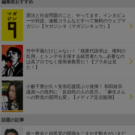
編集部おすすめ
憲法と社会問題のこと、やってます。インタビュ
ーや対談、連載コラムなどすべて無料のウェブマ
ガジン【マガジン９（マガジンキュウ）】
竹中平蔵だけじゃない！「残業代請求は、権利の
乱用」とトンデモ主張する経営者たち...必要なの
は高プロでなく使用者教育だ！【ブラ弁は見
た！】
小籔千豊が久々安倍応援団ぶり発揮！ 和田政宗
議員への批判に「反自民の人の見方」「麻生さん
への野党の質問も変」【メディア定点観測】
話題の記事
統一教会と自民党の関係をごまかす動きがいまだ