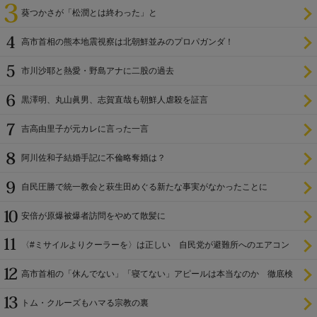
葵つかさが「松潤とは終わった」と
高市首相の熊本地震視察は北朝鮮並みのプロパガンダ！
市川沙耶と熱愛・野島アナに二股の過去
黒澤明、丸山眞男、志賀直哉も朝鮮人虐殺を証言
吉高由里子が元カレに言った一言
阿川佐和子結婚手記に不倫略奪婚は？
自民圧勝で統一教会と萩生田めぐる新たな事実がなかったことに
安倍が原爆被爆者訪問をやめて散髪に
〈#ミサイルよりクーラーを〉は正しい 自民党が避難所へのエアコン
設置を遅らせてきた
高市首相の「休んでない」「寝てない」アピールは本当なのか 徹底検
証
トム・クルーズもハマる宗教の裏