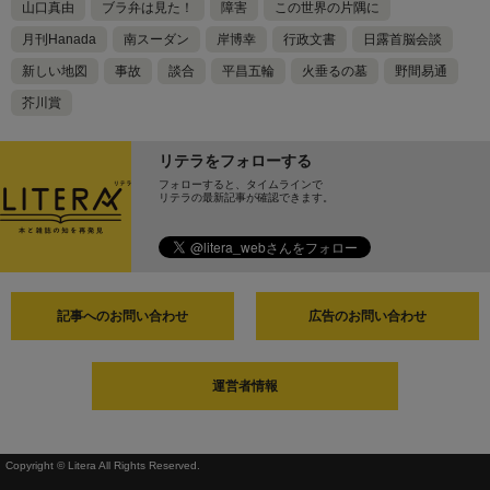
山口真由
ブラ弁は見た！
障害
この世界の片隅に
月刊Hanada
南スーダン
岸博幸
行政文書
日露首脳会談
新しい地図
事故
談合
平昌五輪
火垂るの墓
野間易通
芥川賞
リテラをフォローする
フォローすると、タイムラインで
リテラの最新記事が確認できます。
記事へのお問い合わせ
広告のお問い合わせ
運営者情報
Copyright © Litera All Rights Reserved.