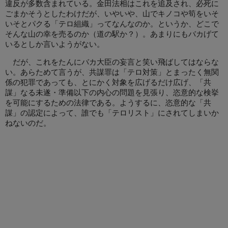
違反が多数含まれている。金田法相はこれを追及され、必死に
ごまかそうとしたわけだが、いやいや、山でキノコや筍をいそ
いそとパクる「テロ組織」ってなんなのか。というか、どこで
そんな山の幸を売るのか（道の駅か？）。あまりにもバカげて
いるとしか言いようがない。
だが、これをたんにバカ大臣の妄言と笑い飛ばしてはならな
い。あらためて言うが、共謀罪は「テロ対策」とまったく無関
係の犯罪であっても、とにかく対象を広げるだけ広げ、「共
謀」なる未遂・準備以下の内心の問題を見張り、恣意的な検挙
を可能にするための法律である。ようするに、恣意的な「共
謀」の認定によって、誰でも「テロリスト」にされてしまいか
ねないのだ。