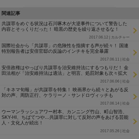
関連記事
共謀罪をめぐる状況は石川啄木が大逆事件について警告した
内容とそっくりだった！ 暗黒の歴史を繰り返させるな！
2017.06.12 | カルチャー
国際社会から「共謀罪」の危険性を指摘する声が続々！ 国連
特別報告者は安倍官邸の反論のインチキを完全暴露
2017.06.11 | 社会
安倍政権はやっぱり共謀罪を治安維持法にするつもりだ！ 金
田法相が「治安維持法は適法」と明言、処罰対象も次々拡大
2017.06.06 | 社会
「キネマ旬報」が共謀罪を特集！ 映画界から続々とあがる反
対の声、周防正行、ケラリーノ・サンドロヴィッチも
2017.06.14 | 社会
ウーマンラッシュアワー村本、カンニング竹山、町山智浩、
SKY-HI、ちばてつや…共謀罪に対して反対の声をあげる芸能
人・文化人が続出！
2017.05.26 | 社会