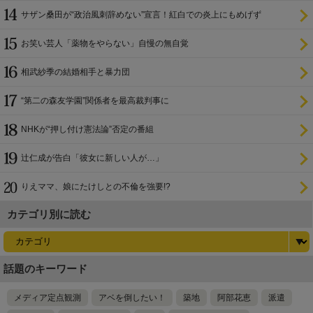
サザン桑田が“政治風刺辞めない”宣言！紅白での炎上にもめげず
お笑い芸人「薬物をやらない」自慢の無自覚
相武紗季の結婚相手と暴力団
“第二の森友学園”関係者を最高裁判事に
NHKが“押し付け憲法論”否定の番組
辻仁成が告白「彼女に新しい人が…」
りえママ、娘にたけしとの不倫を強要!?
カテゴリ別に読む
話題のキーワード
メディア定点観測
アベを倒したい！
築地
阿部花恵
派遣