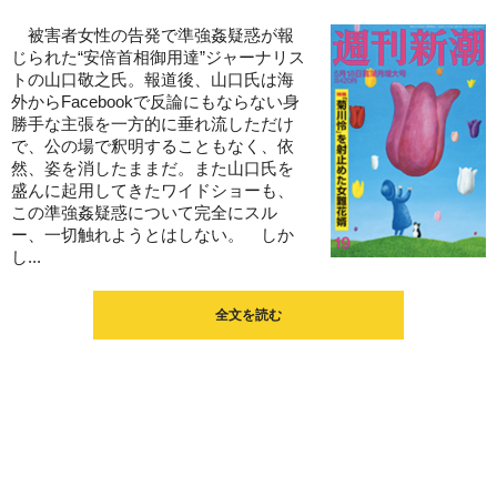
被害者女性の告発で準強姦疑惑が報
じられた“安倍首相御用達”ジャーナリス
トの山口敬之氏。報道後、山口氏は海
外からFacebookで反論にもならない身
勝手な主張を一方的に垂れ流しただけ
で、公の場で釈明することもなく、依
然、姿を消したままだ。また山口氏を
盛んに起用してきたワイドショーも、
この準強姦疑惑について完全にスル
ー、一切触れようとはしない。 しか
し...
全文を読む