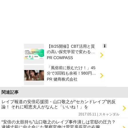
【8/25開催】CBT活用と質
Ads
の高い探究学習で変わる！
by
次期学習指導要領を見据え
PR COMPASS
logly
た...
「風俗前に飲むだけ！」45
分で3回戦も余裕！980円で
朝まで絶好調
PR 健商株式会社
関連記事
レイプ報道の安倍応援団・山口敬之が“セカンドレイプ”的反
論！ それに昭恵夫人がなんと「いいね！」を
2017.05.11 | スキャンダル
“安倍の太鼓持ち”山口敬之のレイプ事件潰しは官邸の圧力？
逮捕寸前に中止命じた警察官僚は菅官房長官の右腕