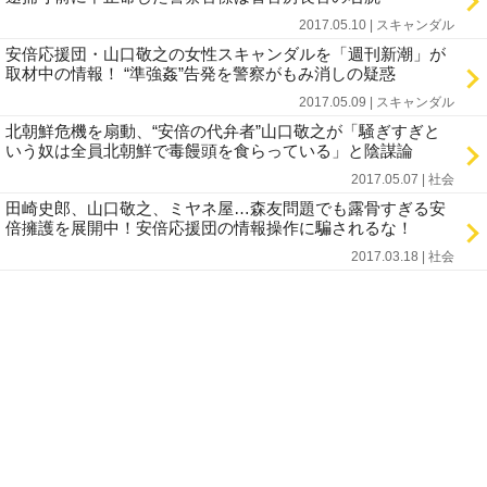
2017.05.10 | スキャンダル
安倍応援団・山口敬之の女性スキャンダルを「週刊新潮」が
取材中の情報！ “準強姦”告発を警察がもみ消しの疑惑
2017.05.09 | スキャンダル
北朝鮮危機を扇動、“安倍の代弁者”山口敬之が「騒ぎすぎと
いう奴は全員北朝鮮で毒饅頭を食らっている」と陰謀論
2017.05.07 | 社会
田崎史郎、山口敬之、ミヤネ屋…森友問題でも露骨すぎる安
倍擁護を展開中！安倍応援団の情報操作に騙されるな！
2017.03.18 | 社会