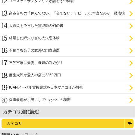
ユースケ・サンタマリアが語るうつ体験
高市首相の「休んでない」「寝てない」アピールは本当なのか 徹底検
証
大震災を予言した霊能師の幻の書
結婚した綿矢りさの大失恋体験
不倫？谷亮子の意外な肉食遍歴
三笠宮家に夫妻、母娘の断絶が！
麻生太郎が愛人の店に2360万円
ICANノーベル賞授賞式を日本マスコミが無視
愛川欽也が小説にしていた出生の秘密
カテゴリ別に読む