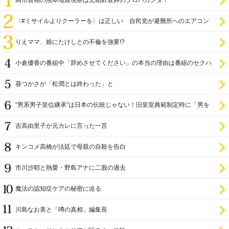
高市首相の熊本地震視察は北朝鮮並みのプロパガンダ！
〈#ミサイルよりクーラーを〉は正しい 自民党が避難所へのエアコン
設置を遅らせてきた
りえママ、娘にたけしとの不倫を強要!?
小倉優香の番組中「辞めさせてください」の本当の理由は番組のセクハ
ラ
葵つかさが「松潤とは終わった」と
“男系男子皇位継承”は日本の伝統じゃない！旧皇室典範制定時に「男を
尊び女を卑む」と
吉高由里子が元カレに言った一言
キンコメ高橋が法廷で母親の自殺を告白
市川沙耶と熱愛・野島アナに二股の過去
魔法の認知症ケアの秘密に迫る
川島なお美と「噂の真相」編集長