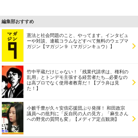
編集部おすすめ
憲法と社会問題のこと、やってます。インタビュ
ーや対談、連載コラムなどすべて無料のウェブマ
ガジン【マガジン９（マガジンキュウ）】
竹中平蔵だけじゃない！「残業代請求は、権利の
乱用」とトンデモ主張する経営者たち...必要なの
は高プロでなく使用者教育だ！【ブラ弁は見
た！】
小籔千豊が久々安倍応援団ぶり発揮！ 和田政宗
議員への批判に「反自民の人の見方」「麻生さん
への野党の質問も変」【メディア定点観測】