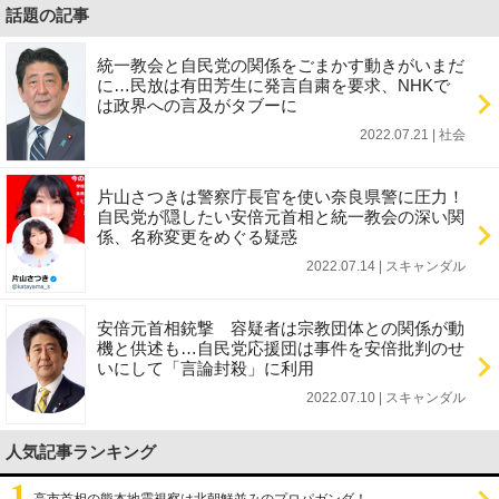
話題の記事
統一教会と自民党の関係をごまかす動きがいまだ
に…民放は有田芳生に発言自粛を要求、NHKで
は政界への言及がタブーに
2022.07.21 | 社会
片山さつきは警察庁長官を使い奈良県警に圧力！
自民党が隠したい安倍元首相と統一教会の深い関
係、名称変更をめぐる疑惑
2022.07.14 | スキャンダル
安倍元首相銃撃 容疑者は宗教団体との関係が動
機と供述も…自民党応援団は事件を安倍批判のせ
いにして「言論封殺」に利用
2022.07.10 | スキャンダル
人気記事ランキング