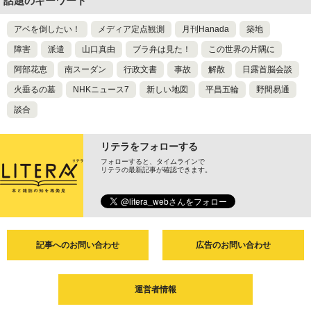
話題のキーワード
アベを倒したい！
メディア定点観測
月刊Hanada
築地
障害
派遣
山口真由
ブラ弁は見た！
この世界の片隅に
阿部花恵
南スーダン
行政文書
事故
解散
日露首脳会談
火垂るの墓
NHKニュース7
新しい地図
平昌五輪
野間易通
談合
リテラをフォローする
フォローすると、タイムラインで
リテラの最新記事が確認できます。
記事へのお問い合わせ
広告のお問い合わせ
運営者情報