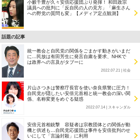
小籔千豊が久々安倍応援団ぶり発揮！ 和田政宗
議員への批判に「反自民の人の見方」「麻生さん
への野党の質問も変」【メディア定点観測】
話題の記事
統一教会と自民党の関係をごまかす動きがいまだ
に…民放は有田芳生に発言自粛を要求、NHKで
は政界への言及がタブーに
2022.07.21 | 社会
片山さつきは警察庁長官を使い奈良県警に圧力！
自民党が隠したい安倍元首相と統一教会の深い関
係、名称変更をめぐる疑惑
2022.07.14 | スキャンダル
安倍元首相銃撃 容疑者は宗教団体との関係が動
機と供述も…自民党応援団は事件を安倍批判のせ
いにして「言論封殺」に利用