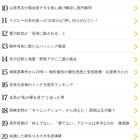
山里亮太が国会前デモを捻じ曲げ解説し批判殺到
ラグビー日本代表への“日本の心”押し付けがひどい！
愛川欽也が「安倍に殺される」と
能年玲奈に新たなバッシング報道
市川沙耶と熱愛・野島アナに二股の過去
相模原事件から10年──植松被告の優生思想と安倍政権・右派勢力との
関係
安倍元首相のトンデモ発言ランキング
吉高が“私の裸を見て”と迫った男
田崎史郎が『モーニングショー』から消えた！ 原因は玉川徹？
高市首相の「休んでない」「寝てない」アピールは本当なのか 徹底検
証
結婚した綿矢りさの大失恋体験