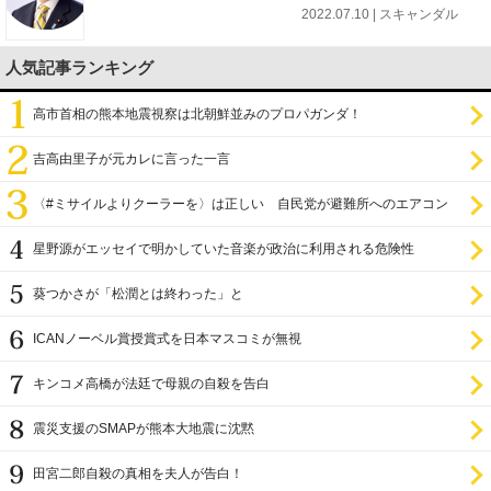
2022.07.10 | スキャンダル
人気記事ランキング
高市首相の熊本地震視察は北朝鮮並みのプロパガンダ！
吉高由里子が元カレに言った一言
〈#ミサイルよりクーラーを〉は正しい 自民党が避難所へのエアコン
設置を遅らせてきた
星野源がエッセイで明かしていた音楽が政治に利用される危険性
葵つかさが「松潤とは終わった」と
ICANノーベル賞授賞式を日本マスコミが無視
キンコメ高橋が法廷で母親の自殺を告白
震災支援のSMAPが熊本大地震に沈黙
田宮二郎自殺の真相を夫人が告白！