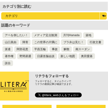
カテゴリ別に読む
話題のキーワード
アベを倒したい！
メディア定点観測
月刊Hanada
築地
山口真由
障害
この世界の片隅に
ブラ弁は見た！
行政文書
派遣
阿部花恵
平昌五輪
事故
解散
南スーダン
著作権
野間易通
日露首脳会談
新しい地図
奥田愛基
談合
リテラをフォローする
フォローすると、タイムラインで
リテラの最新記事が確認できます。