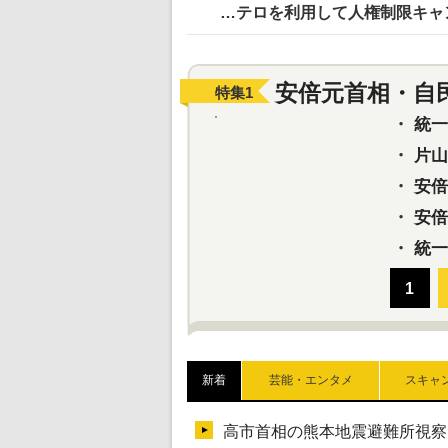
…テロを利用して人権制限キャ
安倍元首相・自
特集
1
・
統一教
・
片山さ
・
安倍元
・
安倍晋
・
統一
新着
芸能・エンタメ
スキャ