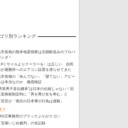
ゴリ別ランキング
高市首相の熊本地震視察は北朝鮮並みのプロパ
ガンダ！
〈#ミサイルよりクーラーを〉は正しい 自民
党が避難所へのエアコン設置を遅らせてきた
高市首相の「休んでない」「寝てない」アピー
ルは本当なのか 徹底検証
“男系男子皇位継承”は日本の伝統じゃない！旧
皇室典範制定時に「男を尊び女を卑む」と
三笠宮が「南京の日本軍の行為は虐殺」
ネス
EXILE事務所のブラックぶりがスゴい
「宝塚いじめ裁判」の全記録