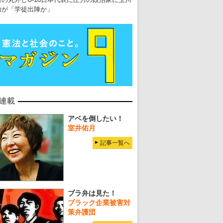
徹が「学徒出陣か」
連載
アベを倒したい！
室井佑月
記事一覧へ
ブラ弁は見た！
ブラック企業被害対
策弁護団