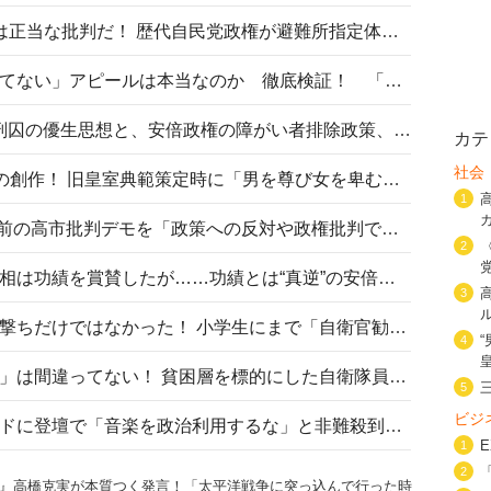
〈#ミサイルよりクーラーを〉は正当な批判だ！ 歴代自民党政権が避難所指定体育館へのエアコン設置を遅らせてきた客観的事実
高市首相の「休んでない」「寝てない」アピールは本当なのか 徹底検証！ 「資料読み込み」「アイロンがけ」も矛盾だらけ…
相模原事件から10年──植松死刑囚の優生思想と、安倍政権の障がい者排除政策、右派勢力の差別主義との関係を改めて問う
カテ
社会
“男系男子の皇位継承”は明治期の創作！ 旧皇室典範策定時に「男を尊び女を卑むの慣習、人民の脳髄」とトンデモ論で女性天皇を否定
1
山里亮太が『DayDay.』で国会前の高市批判デモを「政策への反対や政権批判でない」と捻じ曲げ解説 デモ参加者から批判殺到
2
安倍晋三元首相の命日で高市首相は功績を賞賛したが……功績とは“真逆”の安倍元首相のトンデモ発言を振り返る
3
自衛隊リクルートは貧困層狙い撃ちだけではなかった！ 小学生にまで「自衛官勧誘」目的のパンフレット作成
4
「自衛隊は経済的に厳しい子が」は間違ってない！ 貧困層を標的にした自衛隊員募集、やす子、山上被告も…日本でも進む“経済的徴兵制”
5
ビジ
高市首相がミュージックアワードに登壇で「音楽を政治利用するな」と非難殺到！ MAJの国策的本質を批判する声も
1
2
』高橋克実が本質つく発言！「太平洋戦争に突っ込んで行った時