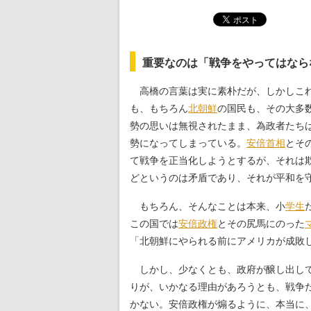
重要なのは「戦争をやってはなら
高橋の言葉は実に素朴だが、しかしこれ
も、もちろん
北朝鮮
の国民も、その大多
勢の思いは無視されたまま、為政者たち
勢になってしまっている。
安倍首相
とそ
て戦争を正当化しようとするが、それは欺
どというのは矛盾であり、それが平和を
もちろん、そんなことは本来、小
学生
この国では
安倍政権
とその尻馬にのった
「北朝鮮にやられる前にアメリカが成敗
しかし、少なくとも、政府が醸し出して
りが、いかなる理由があろうとも、戦争
かない。安倍政権が煽るように、本当に