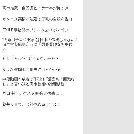
12
高市推薦、自民党ヒトラー本が怖すぎ
13
キンコメ高橋が法廷で母親の自殺を告白
14
EXILE事務所のブラックぶりがスゴい
“男系男子皇位継承”は日本の伝統じゃない！
15
旧皇室典範制定時に「男を尊び女を卑む」
と
16
ビリギャル“ビリ”じゃなかった？
17
女はなぜ岡田斗司夫に引っかかる
中傷動画作成者が“顔出し”証言も「面識な
18
し」と言い張る高市首相の論理破綻
19
岡田斗司夫“ゲス”の秘密が著書に！
20
朝井リョウ、会社やめるってよ！