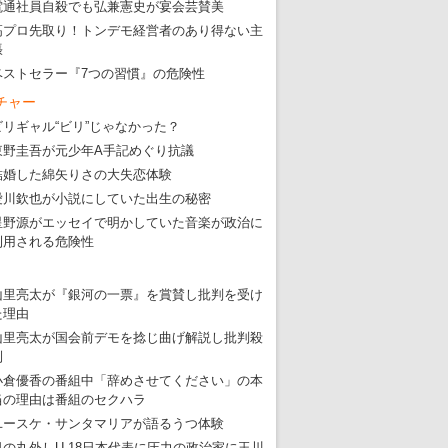
電通社員自殺でも弘兼憲史が宴会芸賛美
高プロ先取り！トンデモ経営者のあり得ない主
張
ベストセラー『7つの習慣』の危険性
チャー
ビリギャル“ビリ”じゃなかった？
東野圭吾が元少年A手記めぐり抗議
結婚した綿矢りさの大失恋体験
愛川欽也が小説にしていた出生の秘密
星野源がエッセイで明かしていた音楽が政治に
利用される危険性
山里亮太が『銀河の一票』を賞賛し批判を受け
た理由
山里亮太が国会前デモを捻じ曲げ解説し批判殺
到
小倉優香の番組中「辞めさせてください」の本
当の理由は番組のセクハラ
ユースケ・サンタマリアが語るうつ体験
日の丸外しU-18日本代表に圧力の政治家に玉川