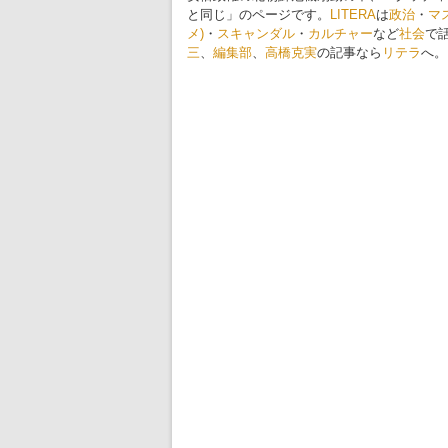
と同じ」のページです。
LITERA
は
政治
・
マ
メ)
・
スキャンダル
・
カルチャー
など
社会
で
三
、
編集部
、
高橋克実
の記事なら
リテラ
へ。