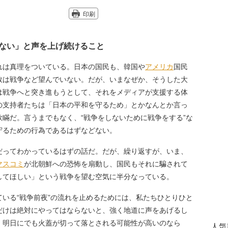
印刷
ない」と声を上げ続けること
は真理をついている。日本の国民も、韓国や
アメリカ
国民
数は戦争など望んでいない。だが、いまなぜか、そうした大
は戦争へと突き進もうとして、それをメディアが支援する体
の支持者たちは「日本の平和を守るため」とかなんとか言っ
瞞だ。言うまでもなく、“戦争をしないために戦争をする”な
守るための行為であるはずなどない。
だってわかっているはずの話だ。だが、繰り返すが、いま、
マスコミ
が北朝鮮への恐怖を扇動し、国民もそれに騙されて
してほしい」という戦争を望む空気に半分なっている。
いる“戦争前夜”の流れを止めるためには、私たちひとりひと
だけは絶対にやってはならないと、強く地道に声をあげるし
、明日にでも火蓋が切って落とされる可能性が高いのなら
人気