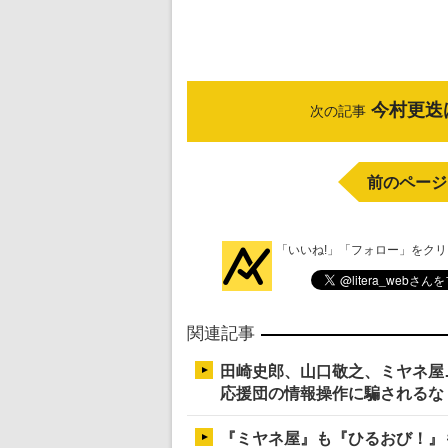
今村更迭
次の記事
前のページ
「いいね!」「フォロー」をク
関連記事
田崎史郎、山口敬之、ミヤネ屋
応援団の情報操作に騙されるな
『ミヤネ屋』も『ひるおび！』