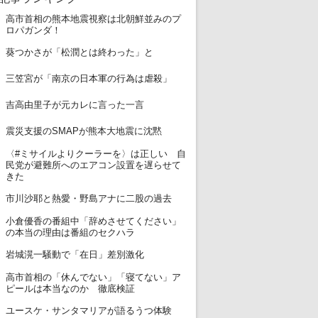
高市首相の熊本地震視察は北朝鮮並みのプ
1
ロパガンダ！
2
葵つかさが「松潤とは終わった」と
3
三笠宮が「南京の日本軍の行為は虐殺」
4
吉高由里子が元カレに言った一言
5
震災支援のSMAPが熊本大地震に沈黙
〈#ミサイルよりクーラーを〉は正しい 自
6
民党が避難所へのエアコン設置を遅らせて
きた
7
市川沙耶と熱愛・野島アナに二股の過去
小倉優香の番組中「辞めさせてください」
8
の本当の理由は番組のセクハラ
9
岩城滉一騒動で「在日」差別激化
高市首相の「休んでない」「寝てない」ア
10
ピールは本当なのか 徹底検証
11
ユースケ・サンタマリアが語るうつ体験