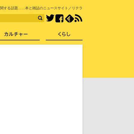
知を再発見
関する話題……本と雑誌のニュースサイト／リテラ
Facebook
feedly
RSS
Twitter
ス
社会
カルチャー
くらし