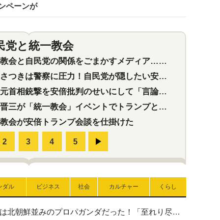
ンペーンが
民党と統一教会
特集
2
会と自民党の関係をごまかすメディア…民放は有田芳生に発言自粛を要求
つきは警察に圧力！自民党が隠したい安倍元首相と統一教会の深い関係
首相銃撃を安倍批判のせいにして「言論封殺」に利用する自民党応援団
三が「統一教会」イベントでトランプと演説！同性婚や夫婦別姓を攻撃
教会が安倍トランプ会談を仕掛けた
ンダル
ビジネス
社会
カルチャー
くらし
高市首相の熊本地震避難所視察は北朝鮮並みのプロパガンダだった！「至れり尽くせり」の選ばれた避難所の一方で実態は…