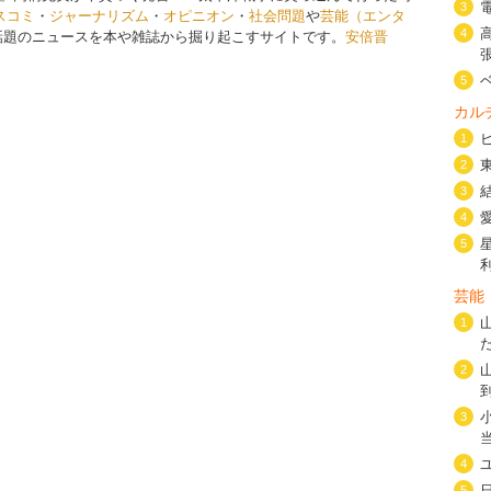
3
スコミ
・
ジャーナリズム
・
オピニオン
・
社会問題
や
芸能（エンタ
4
話題のニュースを本や雑誌から掘り起こすサイトです。
安倍晋
5
カル
1
2
3
4
5
芸能
1
2
3
4
5