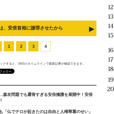
は、安倍首相に謝罪させたから
1
2
3
4
リックすると、SNSのタイムラインで最新記事が確認できます。
…森友問題でも露骨すぎる安倍擁護を展開中！安倍
！
も「仏でテロが起きたのは自由と人権尊重のせい」