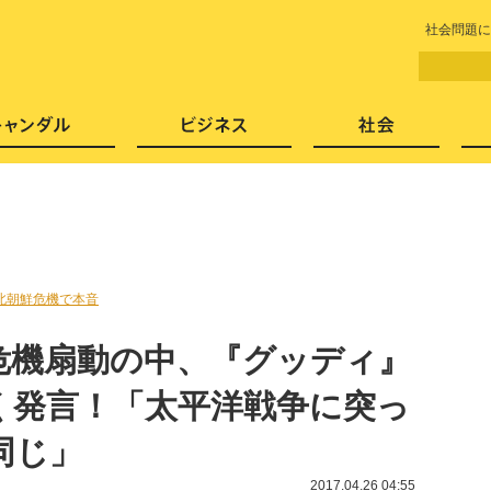
LITERA／リテラ 本と雑誌の
社会問題に
芸能・エンタメ
スキャンダル
ビジネ
北朝鮮危機で本音
危機扇動の中、『グッディ』
く発言！「太平洋戦争に突っ
同じ」
2017.04.26 04:55