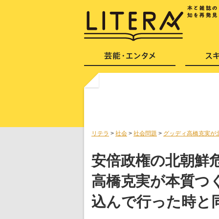
リテラ
>
社会
>
社会問題
>
グッディ高橋克実が
安倍政権の北朝鮮
高橋克実が本質つ
込んで行った時と