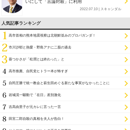
いにして「言論封殺」に利用
2022.07.10 | スキャンダル
人気記事ランキング
高市首相の熊本地震視察は北朝鮮並みのプロパガンダ！
市川沙耶と熱愛・野島アナに二股の過去
葵つかさが「松潤とは終わった」と
高市推薦、自民党ヒトラー本が怖すぎ
自民圧勝で統一教会と萩生田めぐる新たな事実がなかったことに
岩城滉一騒動で「在日」差別激化
吉高由里子が元カレに言った一言
田宮二郎自殺の真相を夫人が告白！