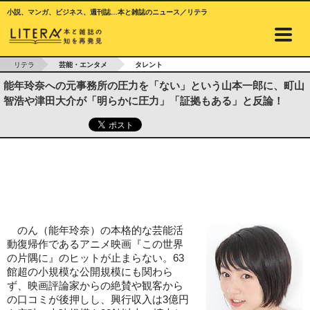
小説、マンガ、ビジネス、週刊誌…本と雑誌のニュース／リテラ
リテラ
芸能・エンタメ
タレント
能年玲奈への元事務所の圧力を「ない」という山本一郎に、町山
智浩や津田大介が「明らかに圧力」「証拠もある」と反論！
のん（能年玲奈）の本格的な芸能活
動復帰作であるアニメ映画『この世界
の片隅に』のヒットが止まらない。63
館超の小規模な公開規模にも関わら
ず、映画評論家からの絶賛や観客から
の口コミが後押しし、興行収入は3億円