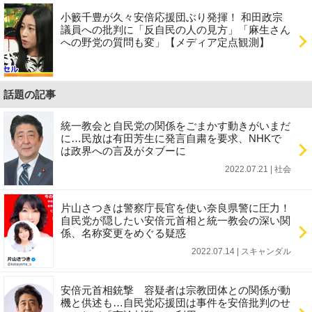
小籔千豊が久々安倍応援団ぶり発揮！ 和田政宗
議員への批判に「反自民の人の見方」「麻生さん
への野党の質問も変」【メディア定点観測】
話題の記事
統一教会と自民党の関係をごまかす動きがいまだ
に…民放は有田芳生に発言自粛を要求、NHKで
は政界への言及がタブーに
2022.07.21 | 社会
片山さつきは警察庁長官を使い奈良県警に圧力！
自民党が隠したい安倍元首相と統一教会の深い関
係、名称変更をめぐる疑惑
2022.07.14 | スキャンダル
安倍元首相銃撃 容疑者は宗教団体との関係が動
機と供述も…自民党応援団は事件を安倍批判のせ