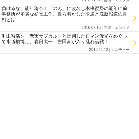
2016.11.22 | 芸能・エンタメ
負けるな、能年玲奈！「のん」に改名し本格復帰の能年に前
事務所が卑劣な妨害工作、自ら明かした冷遇と洗脳報道の真
相とは
2016.07.15 | 芸能・エンタメ
町山智浩を「老害サブカル」と批判したロマン優光をめぐっ
て水道橋博士、春日太一、吉田豪が入り乱れ論戦！
2016.11.12 | カルチャー