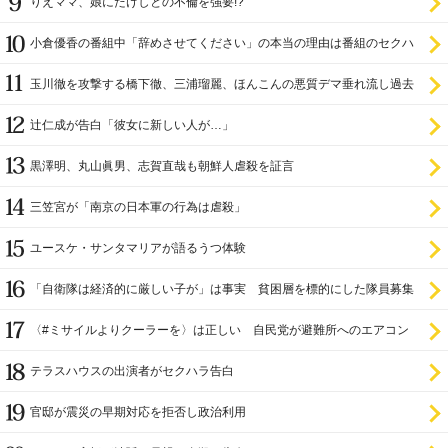
りえママ、娘にたけしとの不倫を強要!?
小倉優香の番組中「辞めさせてください」の本当の理由は番組のセクハ
ラ
玉川徹を攻撃する橋下徹、三浦瑠麗、ほんこんの悪質デマ垂れ流し過去
辻仁成が告白「彼女に新しい人が…」
黒澤明、丸山眞男、志賀直哉も朝鮮人虐殺を証言
三笠宮が「南京の日本軍の行為は虐殺」
ユースケ・サンタマリアが語るうつ体験
「自衛隊は経済的に厳しい子が」は事実 貧困層を標的にした隊員募集
〈#ミサイルよりクーラーを〉は正しい 自民党が避難所へのエアコン
設置を遅らせてきた
テラスハウスの出演者がセクハラ告白
官邸が震災の早期対応を拒否し政治利用