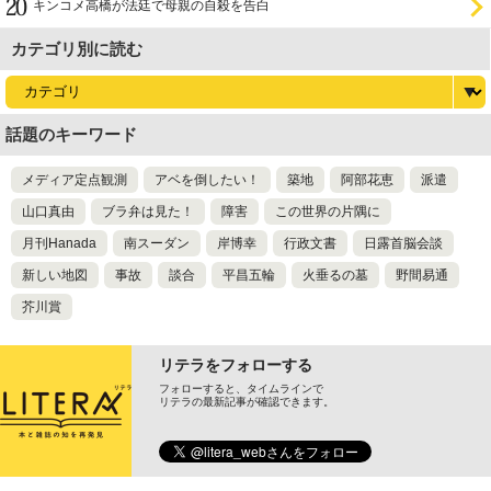
キンコメ高橋が法廷で母親の自殺を告白
カテゴリ別に読む
話題のキーワード
メディア定点観測
アベを倒したい！
築地
阿部花恵
派遣
山口真由
ブラ弁は見た！
障害
この世界の片隅に
月刊Hanada
南スーダン
岸博幸
行政文書
日露首脳会談
新しい地図
事故
談合
平昌五輪
火垂るの墓
野間易通
芥川賞
リテラをフォローする
フォローすると、タイムラインで
リテラの最新記事が確認できます。