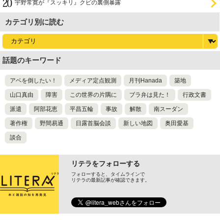
宇野常寛が『スッキリ』クビの裏側暴露
カテゴリ別に読む
話題のキーワード
アベを倒したい！
メディア定点観測
月刊Hanada
築地
山口真由
障害
この世界の片隅に
ブラ弁は見た！
行政文書
派遣
阿部花恵
平昌五輪
事故
解散
南スーダン
著作権
野間易通
日露首脳会談
新しい地図
奥田愛基
談合
リテラをフォローする
フォローすると、タイムラインで
リテラの最新記事が確認できます。