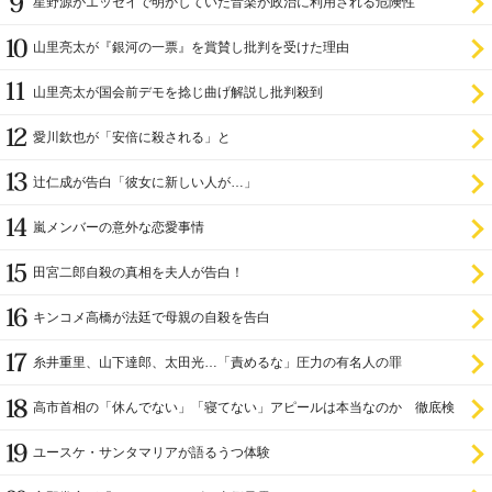
星野源がエッセイで明かしていた音楽が政治に利用される危険性
山里亮太が『銀河の一票』を賞賛し批判を受けた理由
山里亮太が国会前デモを捻じ曲げ解説し批判殺到
愛川欽也が「安倍に殺される」と
辻仁成が告白「彼女に新しい人が…」
嵐メンバーの意外な恋愛事情
田宮二郎自殺の真相を夫人が告白！
キンコメ高橋が法廷で母親の自殺を告白
糸井重里、山下達郎、太田光…「責めるな」圧力の有名人の罪
高市首相の「休んでない」「寝てない」アピールは本当なのか 徹底検
証
ユースケ・サンタマリアが語るうつ体験