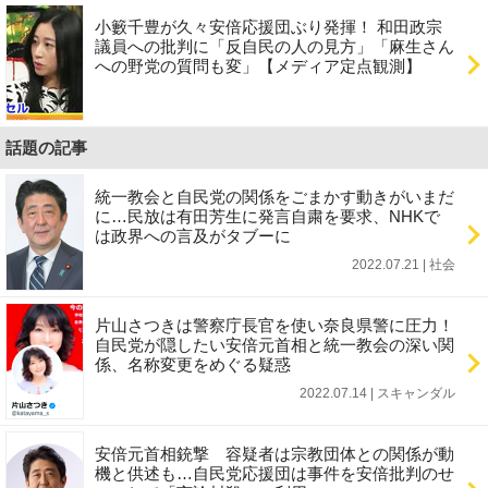
小籔千豊が久々安倍応援団ぶり発揮！ 和田政宗
議員への批判に「反自民の人の見方」「麻生さん
への野党の質問も変」【メディア定点観測】
話題の記事
統一教会と自民党の関係をごまかす動きがいまだ
に…民放は有田芳生に発言自粛を要求、NHKで
は政界への言及がタブーに
2022.07.21 | 社会
片山さつきは警察庁長官を使い奈良県警に圧力！
自民党が隠したい安倍元首相と統一教会の深い関
係、名称変更をめぐる疑惑
2022.07.14 | スキャンダル
安倍元首相銃撃 容疑者は宗教団体との関係が動
機と供述も…自民党応援団は事件を安倍批判のせ