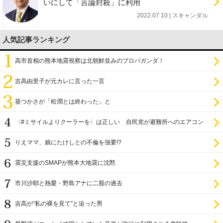
いにして「言論封殺」に利用
2022.07.10 | スキャンダル
人気記事ランキング
高市首相の熊本地震視察は北朝鮮並みのプロパガンダ！
吉高由里子が元カレに言った一言
葵つかさが「松潤とは終わった」と
〈#ミサイルよりクーラーを〉は正しい 自民党が避難所へのエアコン
設置を遅らせてきた
りえママ、娘にたけしとの不倫を強要!?
震災支援のSMAPが熊本大地震に沈黙
市川沙耶と熱愛・野島アナに二股の過去
吉高が“私の裸を見て”と迫った男