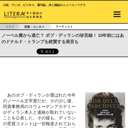
小説、マンガ、ビジネス、週刊誌…本と雑誌のニュース／リテラ
リテラ
芸能・エンタメ
アーティスト
ノーベル賞から逃亡？ ボブ・ディランの珍言録！ 10年前にはあ
のドナルド・トランプを絶賛する発言も
あのボブ・ディランが選ばれた今年
のノーベル文学賞だが、その少し後、
同賞事務局のスウェーデンアカデミー
がディラン本人と連絡が取れていない
ことを公表した。その後も、ディラン
の受賞コメントは一切報道されておら