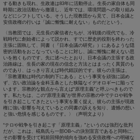
する動きも現れ、生政連は83年に活動停止。生長の家自体も同
時期に政治活動から撤退し、近年では、環境問題への取り組み
などにシフトしている。そうした現教団から見て、日本会議と
安倍政権の行いは「誠に慚愧に耐えない」ものだという。
〈当教団では、元生長の家信者たちが、冷戦後の現代でも、冷
戦時代に創始者によって説かれ、すでに歴史的役割を終わった
主張に固執して、同書（『日本会議の研究』）にあるような隠
密的活動をおこなっていることに対し、誠に慚愧に耐えない思
いを抱くものです。先に述べたとおり、日本会議の主張する政
治路線は、生長の家の現在の信念と方法とはまったく異質のも
のであり、はっきり言えば時代錯誤的です。彼らの主張は、
「宗教運動は時代の制約下にある」という事実を頑強に認め
ず、古い政治論を金科玉条とした狭隘なイデオロギーに陥って
います。宗教的な観点から言えば“原理主義”と呼ぶべきもので
す。私たちは、この“原理主義”が世界の宗教の中でテロや戦争
を引き起こしてきたという事実を重く捉え、彼らの主張が現政
権に強い影響を与えているとの同書の訴えを知り、遺憾の想い
と強い危惧を感じるものです。〉（声明文より）
“テロや戦争を引き起こす「原理主義」”というのは強烈な批判
だが、これは、椛島氏ら一部OBへの決別宣言であると同時に、
その影響を受けて戦前回帰的傾向を強める安倍政権への明確な