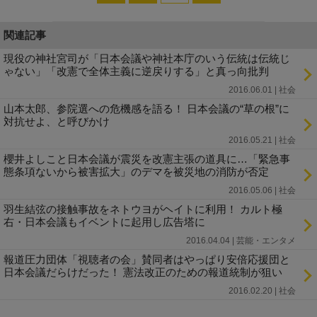
関連記事
現役の神社宮司が「日本会議や神社本庁のいう伝統は伝統じ
ゃない」「改憲で全体主義に逆戻りする」と真っ向批判
2016.06.01 | 社会
山本太郎、参院選への危機感を語る！ 日本会議の“草の根”に
対抗せよ、と呼びかけ
2016.05.21 | 社会
櫻井よしこと日本会議が震災を改憲主張の道具に…「緊急事
態条項ないから被害拡大」のデマを被災地の消防が否定
2016.05.06 | 社会
羽生結弦の接触事故をネトウヨがヘイトに利用！ カルト極
右・日本会議もイベントに起用し広告塔に
2016.04.04 | 芸能・エンタメ
報道圧力団体「視聴者の会」賛同者はやっぱり安倍応援団と
日本会議だらけだった！ 憲法改正のための報道統制が狙い
2016.02.20 | 社会