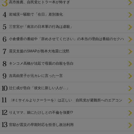
高市推薦、自民党ヒトラー本が怖すぎ
岩城滉一騒動で「在日」差別激化
三笠宮が「南京の日本軍の行為は虐殺」
小倉優香の番組中「辞めさせてください」の本当の理由は番組のセクハ
ラ
震災支援のSMAPが熊本大地震に沈黙
キンコメ高橋が法廷で母親の自殺を告白
吉高由里子が元カレに言った一言
辻仁成が告白「彼女に新しい人が…」
〈#ミサイルよりクーラーを〉は正しい 自民党が避難所へのエアコン
設置を遅らせてきた
りえママ、娘にたけしとの不倫を強要!?
官邸が震災の早期対応を拒否し政治利用