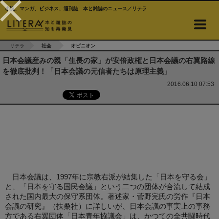
小説、マンガ、ビジネス、週刊誌…本と雑誌のニュース／リテラ
リテラ
社会
オピニオン
日本会議産みの親「生長の家」が安倍政権と日本会議の右翼路線
を徹底批判！「日本会議の元信者たちは原理主義」
2016.06.10 07:53
日本会議は、1997年に宗教右派が結集した「日本を守る会」
と、「日本を守る国民会議」という二つの団体が合流して結成
された国内最大の保守系団体。著述家・菅野完氏の労作『日本
会議の研究』（扶桑社）に詳しいが、日本会議の事実上の事務
方である右翼団体「日本青年協議会」は、かつての全共闘時代