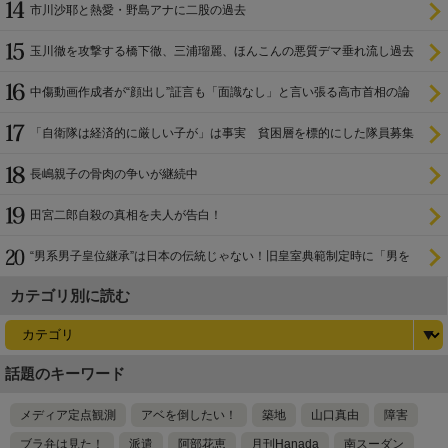
市川沙耶と熱愛・野島アナに二股の過去
玉川徹を攻撃する橋下徹、三浦瑠麗、ほんこんの悪質デマ垂れ流し過去
中傷動画作成者が“顔出し”証言も「面識なし」と言い張る高市首相の論
理破綻
「自衛隊は経済的に厳しい子が」は事実 貧困層を標的にした隊員募集
長嶋親子の骨肉の争いが継続中
田宮二郎自殺の真相を夫人が告白！
“男系男子皇位継承”は日本の伝統じゃない！旧皇室典範制定時に「男を
尊び女を卑む」と
カテゴリ別に読む
話題のキーワード
メディア定点観測
アベを倒したい！
築地
山口真由
障害
ブラ弁は見た！
派遣
阿部花恵
月刊Hanada
南スーダン