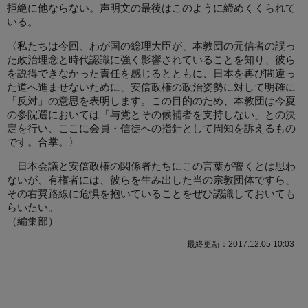
拒絶に他ならない。声明文の最後はこのように締めくくられて
いる。
〈私たちは今回、わが国の総理大臣が、本教団の元信者の誤っ
た政治理念と時代認識に強く影響されていることを知り、彼ら
を説得できなかった責任を感じるとともに、日本を再び間違っ
た道へ進ませないために、安倍政権の政治姿勢に対して明確に
「反対」の意思を表明します。この目的のため、本教団は今夏
の参院選においては「与党とその候補者を支持しない」との決
定を行い、ここに会員・信徒への指針として周知を訴えるもの
です。合掌。〉
日本会議と安倍政権の関係者たちにこの言葉が響くとは思わ
ないが、有権者には、彼らを生み出した当の宗教団体ですら、
その右翼路線に危惧を抱いていることをぜひ認識しておいても
らいたい。
（編集部）
最終更新：2017.12.05 10:03