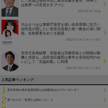
に…民放は有田芳生に発言自粛を要求、NHKで
は政界への言及がタブーに
2022.07.21 | 社会
片山さつきは警察庁長官を使い奈良県警に圧力！
自民党が隠したい安倍元首相と統一教会の深い関
係、名称変更をめぐる疑惑
2022.07.14 | スキャンダル
安倍元首相銃撃 容疑者は宗教団体との関係が動
機と供述も…自民党応援団は事件を安倍批判のせ
いにして「言論封殺」に利用
2022.07.10 | スキャンダル
人気記事ランキング
高市首相の熊本地震視察は北朝鮮並みのプロパガンダ！
葵つかさが「松潤とは終わった」と