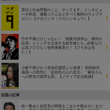
憲法と社会問題のこと、やってます。インタビュ
ーや対談、連載コラムなどすべて無料のウェブマ
ガジン【マガジン９（マガジンキュウ）】
竹中平蔵だけじゃない！「残業代請求は、権利の
乱用」とトンデモ主張する経営者たち...必要なの
は高プロでなく使用者教育だ！【ブラ弁は見
た！】
小籔千豊が久々安倍応援団ぶり発揮！ 和田政宗
議員への批判に「反自民の人の見方」「麻生さん
への野党の質問も変」【メディア定点観測】
話題の記事
統一教会と自民党の関係をごまかす動きがいまだ