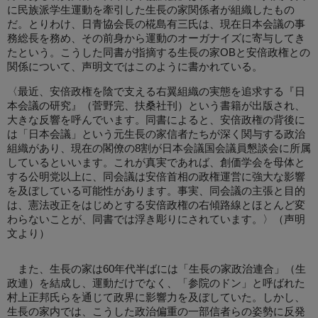
に民族派学生運動を牽引した生長の家関係者が組織したもの
だ。とりわけ、日青協会長の椛島有三氏は、現在日本会議の事
務総長を務め、その前身から運動のオーガナイズに寄与してき
たという。こうした同書が指摘する生長の家OBと安倍政権との
関係について、声明文ではこのように書かれている。
〈最近、安倍政権を陰で支える右翼組織の実態を追求する『日
本会議の研究』（菅野完、扶桑社刊）という書籍が出版され、
大きな反響を呼んでいます。同書によると、安倍政権の背後に
は「日本会議」という元生長の家信者たちが深く関与する政治
組織があり、現在の閣僚の8割が日本会議国会議員懇談会に所属
しているといいます。これが真実であれば、創価学会を母体と
する公明党以上に、同会議は安倍首相の政権運営に強大な影響
を及ぼしている可能性があります。事実、同会議の主張と目的
は、憲法改正をはじめとする安倍政権の右傾路線とほとんど変
わらないことが、同書では浮き彫りにされています。〉（声明
文より）
また、生長の家は60年代半ばには「生長の家政治連合」（生
政連）を結成し、運動だけでなく、「参院のドン」と呼ばれた
村上正邦氏らを通じて政界に影響力を及ぼしていた。しかし、
生長の家内では、こうした政治偏重の一部信者らの姿勢に反発