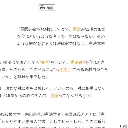
印刷
「国民の命を犠牲にしてまで、
憲法
9条2項の条文
を守れというような考えをしてはならない。その
ような解釈をする人は法律家ではなく、憲法本来
が講演会でまたしても“
暴言
”を吐いた。
憲法9条
を守れと言
摘。そのため、この発言には“元
弁護士
”である高村自身こそ
ないか、と非難が集中した。
、珍妙な対談本を出版した。というのも、対談相手はなん
は『18歳からの政治学入門
選挙
ってなんだろう!?』
の現役慶大生・内山奈月が憲法学者・南野森氏とともに『憲
「わかりやすい憲法入門書」としてヒットした。この二番煎
人気