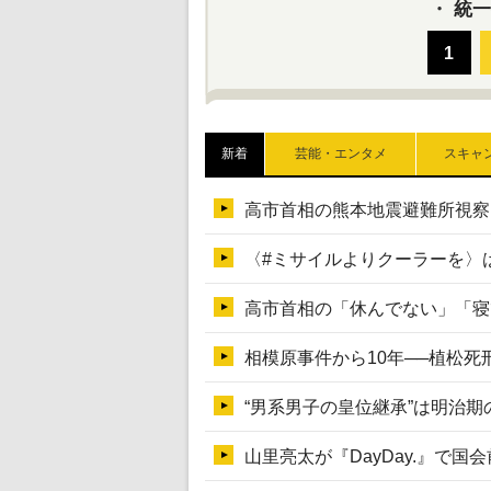
・
統一
新着
芸能・エンタメ
スキャ