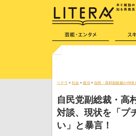
リテラ
>
社会
>
政治
>
自民・高村副総裁がAKB
自民党副総裁・高
対談、現状を「プ
い」と暴言！