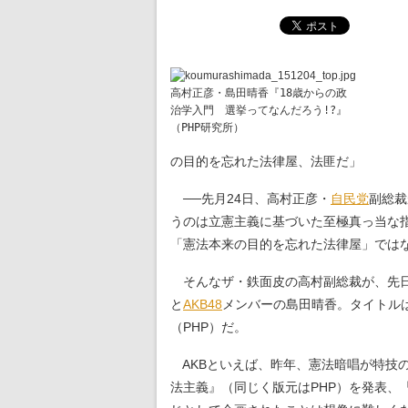
高村正彦・島田晴香『18歳からの政
治学入門　選挙ってなんだろう!?』
（PHP研究所）
の目的を忘れた法律屋、法匪だ」
──先月24日、高村正彦・
自民党
副総裁
うのは立憲主義に基づいた至極真っ当な指
「憲法本来の目的を忘れた法律屋」では
そんなザ・鉄面皮の高村副総裁が、先日
と
AKB48
メンバーの島田晴香。タイトル
（PHP）だ。
AKBといえば、昨年、憲法暗唱が特技
法主義』（同じく版元はPHP）を発表、