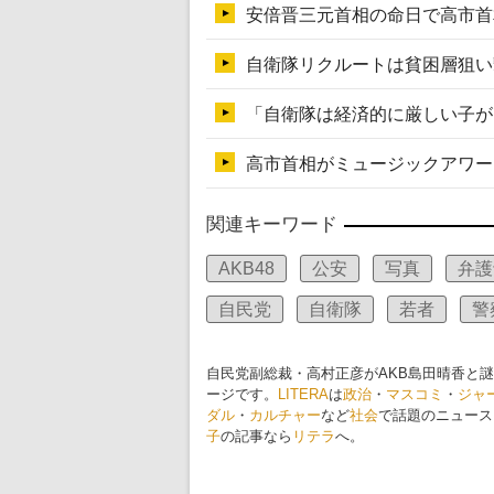
関連キーワード
AKB48
公安
写真
弁護
自民党
自衛隊
若者
警
自民党副総裁・高村正彦がAKB島田晴香と
ージです。
LITERA
は
政治
・
マスコミ
・
ジャ
ダル
・
カルチャー
など
社会
で話題のニュース
子
の記事なら
リテラ
へ。