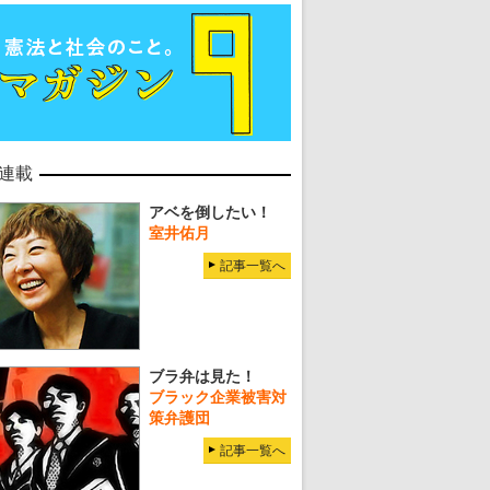
連載
アベを倒したい！
室井佑月
記事一覧へ
ブラ弁は見た！
ブラック企業被害対
策弁護団
記事一覧へ