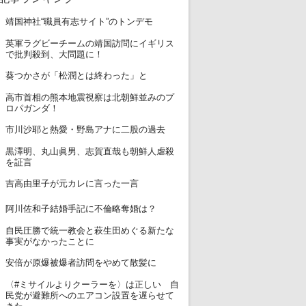
1
靖国神社“職員有志サイト”のトンデモ
英軍ラグビーチームの靖国訪問にイギリス
2
で批判殺到、大問題に！
3
葵つかさが「松潤とは終わった」と
高市首相の熊本地震視察は北朝鮮並みのプ
4
ロパガンダ！
5
市川沙耶と熱愛・野島アナに二股の過去
黒澤明、丸山眞男、志賀直哉も朝鮮人虐殺
6
を証言
7
吉高由里子が元カレに言った一言
8
阿川佐和子結婚手記に不倫略奪婚は？
自民圧勝で統一教会と萩生田めぐる新たな
9
事実がなかったことに
10
安倍が原爆被爆者訪問をやめて散髪に
〈#ミサイルよりクーラーを〉は正しい 自
11
民党が避難所へのエアコン設置を遅らせて