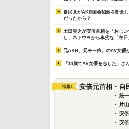
自民党がAKB国会招致を断念
だったから？
土田晃之が安倍首相を「おじい
し、ネトウヨから卑劣な「在日
元AKB、元モー娘。のAV女優
「14歳でAV女優を志した」さ
安倍元首相・自
特集
1
・
統一教
・
片山さ
・
安倍元
・
安倍晋