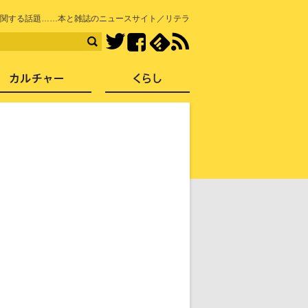
知を再発見
関する話題……本と雑誌のニュースサイト／リテラ
Facebook
feedly
RSS
Twitter
ス
社会
カルチャー
くらし