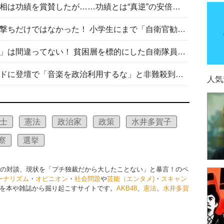
安倍晋三元首相の命日で高市首相は功績を賞賛したが……功績とは“真逆”の安倍元首相のトンデモ発言を振り返る
自衛隊リクルートは貧困層狙い撃ちだけではなかった！ 小学生にまで「自衛官勧誘」目的のパンフレット作成
「自衛隊は経済的に厳しい子が」は間違ってない！ 貧困層を標的にした自衛隊員募集、やす子、山上被告も…日本でも進む“経済的徴兵制”
高市首相がミュージックアワードに登壇で「音楽を政治利用するな」と非難殺到！ MAJの国策的本質を批判する声も
人気
士
憲法
政治家
政策
水井多賀子
察
選挙
謎の対談、現状を「プチ独裁だから大したことない」と暴言！のペ
ーナリズム
・
オピニオン
・
社会問題
や
芸能（エンタメ)
・
スキャン
を本や雑誌から掘り起こすサイトです。
AKB48
、
憲法
、
水井多賀