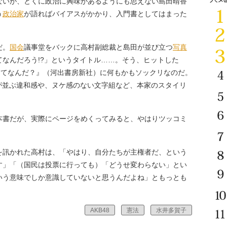
ないが、とくに政治に興味があるようにも思えない島田晴香
う
政治家
が語ればバイアスがかかり、入門書としてはまった
だ。
国会
議事堂をバックに高村副総裁と島田が並び立つ
写真
なんだろう!?」というタイトル……。そう、ヒットした
ってなんだ？』（河出書房新社）に何もかもソックリなのだ。
が並ぶ違和感や、ヌケ感のない文字組など、本家のスタイリ
書だが、実際にページをめくってみると、やはりツッコミ
訊かれた高村は、「やはり、自分たちが主権者だ、という
す」「（国民は投票に行っても）「どうせ変わらない」とい
いう意味でしか意識していないと思うんだよね」ともっとも
AKB48
憲法
水井多賀子