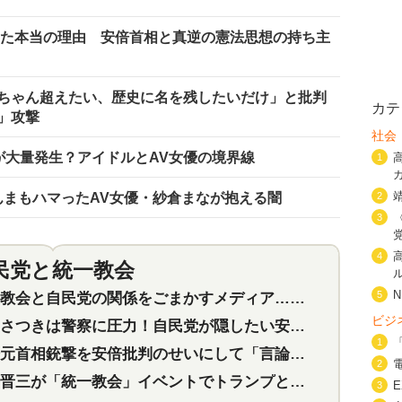
した本当の理由 安倍首相と真逆の憲法思想の持ち主
ちゃん超えたい、歴史に名を残したいだけ」と批判
カテ
」攻撃
社会
が大量発生？アイドルとAV女優の境界線
1
2
んまもハマったAV女優・紗倉まなが抱える闇
3
4
民党と統一教会
特集
2
5
会と自民党の関係をごまかすメディア…民放は有田芳生に発言自粛を要求
ビジ
つきは警察に圧力！自民党が隠したい安倍元首相と統一教会の深い関係
1
首相銃撃を安倍批判のせいにして「言論封殺」に利用する自民党応援団
2
三が「統一教会」イベントでトランプと演説！同性婚や夫婦別姓を攻撃
3