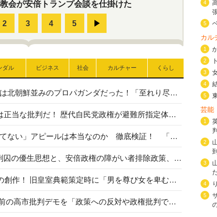
4
教会が安倍トランプ会談を仕掛けた
5
カル
1
2
ンダル
ビジネス
社会
カルチャー
くらし
3
4
高市首相の熊本地震避難所視察は北朝鮮並みのプロパガンダだった！「至れり尽くせり」の選ばれた避難所の一方で実態は…
5
芸能
〈#ミサイルよりクーラーを〉は正当な批判だ！ 歴代自民党政権が避難所指定体育館へのエアコン設置を遅らせてきた客観的事実
1
高市首相の「休んでない」「寝てない」アピールは本当なのか 徹底検証！ 「資料読み込み」「アイロンがけ」も矛盾だらけ…
2
相模原事件から10年──植松死刑囚の優生思想と、安倍政権の障がい者排除政策、右派勢力の差別主義との関係を改めて問う
3
“男系男子の皇位継承”は明治期の創作！ 旧皇室典範策定時に「男を尊び女を卑むの慣習、人民の脳髄」とトンデモ論で女性天皇を否定
4
5
山里亮太が『DayDay.』で国会前の高市批判デモを「政策への反対や政権批判でない」と捻じ曲げ解説 デモ参加者から批判殺到