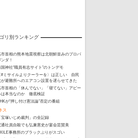
ゴリ別ランキング
高市首相の熊本地震視察は北朝鮮並みのプロパ
ガンダ！
靖国神社“職員有志サイト”のトンデモ
〈#ミサイルよりクーラーを〉は正しい 自民
党が避難所へのエアコン設置を遅らせてきた
高市首相の「休んでない」「寝てない」アピー
東京五輪強行開催特別企画 大ウソだら
ルは本当なのか 徹底検証
NHKが“押し付け憲法論”否定の番組
・
五輪入場行進にすぎやまこういちの曲、杉田水脈のLGB
ネス
・
大ウソだらけの東京五輪！ 安倍・菅・森はどんな嘘を
「宝塚いじめ裁判」の全記録
・
五輪サッカー・久保建英が南アの陽性者に「僕らに損ではない」
電通社員自殺でも弘兼憲史が宴会芸賛美
・
五輪関係者が入国当日、築地を散歩！
EXILE事務所のブラックぶりがスゴい