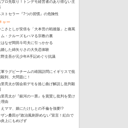
高プロ先取り！トンデモ経営者のあり得ない主
・
五輪でIOCラウンジ以外にVIPルーム、広告代理店は物品購入
張
ベストセラー『7つの習慣』の危険性
チャー
かこさとしが安倍を「大本営の戦後版」と痛罵
トム・クルーズもハマる宗教の裏
女はなぜ岡田斗司夫に引っかかる
結婚した綿矢りさの大失恋体験
東野圭吾が元少年A手記めぐり抗議
英軍ラグビーチームの靖国訪問にイギリスで批
判殺到、大問題に！
山里亮太が国会前デモを捻じ曲げ解説し批判殺
到
山里亮太が『銀河の一票』を賞賛し批判を受け
た理由
りえママ、娘にたけしとの不倫を強要!?
サザン桑田が“政治風刺辞めない”宣言！紅白で
の炎上にもめげず