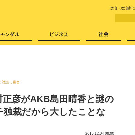
LITERA／リテラ 本と雑誌の
政治・政治家に
芸能・エンタメ
スキャンダル
ビジネ
と対談し暴言
村正彦がAKB島田晴香と謎の
チ独裁だから大したことな
2015.12.04 08:00