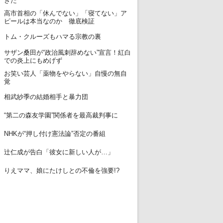
きた
高市首相の「休んでない」「寝てない」ア
12
ピールは本当なのか 徹底検証
13
トム・クルーズもハマる宗教の裏
サザン桑田が“政治風刺辞めない”宣言！紅白
14
での炎上にもめげず
お笑い芸人「薬物をやらない」自慢の無自
15
覚
16
相武紗季の結婚相手と暴力団
17
“第二の森友学園”関係者を最高裁判事に
18
NHKが“押し付け憲法論”否定の番組
19
辻仁成が告白「彼女に新しい人が…」
20
りえママ、娘にたけしとの不倫を強要!?