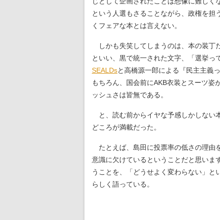
じとして企画されたことは想像に難しく
という人選もさることながら、政権を担
くフェアな本とは言えない。
しかも失笑してしまうのは、本の装丁
といい、黒で統一された文字、「選挙って
SEALDs
と高橋源一郎による『民主主義
もちろん、国会前にAKB衣装とスーツ姿
ッシュさは皆無である。
と、読む前からイヤな予感しかしない本
どころが満載だった。
たとえば、島田に投票率の低さの理由を
意識に欠けているということだと思いま
うことを、「どうせよく変わらない」と
らしく語っている。