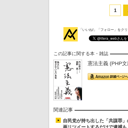
1
「いいね!」「フォロー」をク
この記事に関する本・雑誌
憲法主義 (PHP文
関連記事
自民党が持ち出した「共謀罪」
画リツイートするだけで逮捕も